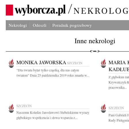
Nekrologi
Odeszli
Poradnik pogrzebowy
Inne nekrologi
MONIKA JAWORSKA
MARIA 
SZCZECIN
KADŁU
"Dla świata byłaś tylko cząstką, dla nas całym
światem" Dnia 25 października 2019 roku zmarła w...
Z głębokim ża
Kryweńczyk-K
pracownika...
SZCZECIN
SZCZECIN
Naszemu Koledze Jarosławowi Stebelskiemu wyrazy
Pani Gabrieli 
głębokiego współczucia i słowa wsparcia z...
Rady Pielęgnia