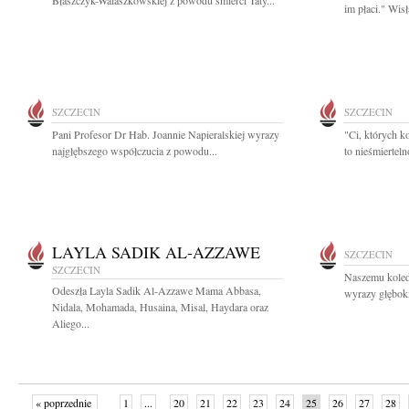
Błaszczyk-Walaszkowskiej z powodu śmierci Taty...
im płaci." Wis
SZCZECIN
SZCZECIN
Pani Profesor Dr Hab. Joannie Napieralskiej wyrazy
"Ci, których k
najgłębszego współczucia z powodu...
to nieśmiertel
LAYLA SADIK AL-AZZAWE
SZCZECIN
SZCZECIN
Naszemu koled
Odeszła Layla Sadik Al-Azzawe Mama Abbasa,
wyrazy głęboki
Nidala, Mohamada, Husaina, Misal, Haydara oraz
Aliego...
« poprzednie
1
...
20
21
22
23
24
25
26
27
28