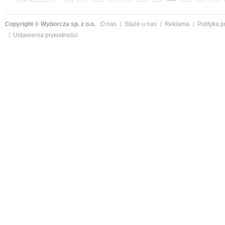
»
Copyright © Wyborcza sp. z o.o.
O nas
Staże u nas
Reklama
Polityka 
Ustawienia prywatności