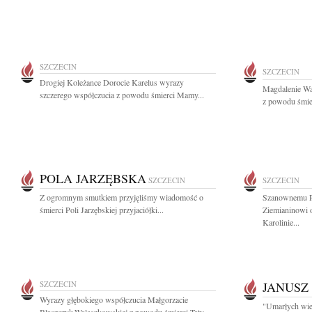
SZCZECIN
SZCZECIN
Drogiej Koleżance Dorocie Karelus wyrazy
Magdalenie Wa
szczerego współczucia z powodu śmierci Mamy...
z powodu śmier
POLA JARZĘBSKA
SZCZECIN
SZCZECIN
Z ogromnym smutkiem przyjęliśmy wiadomość o
Szanownemu P
śmierci Poli Jarzębskiej przyjaciółki...
Ziemianinowi 
Karolinie...
SZCZECIN
JANUSZ
Wyrazy głębokiego współczucia Małgorzacie
"Umarłych wiec