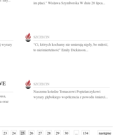
 Taty...
im płaci." Wisława Szymborska W dniu 28 lipca...
SZCZECIN
ej wyrazy
"Ci, których kochamy nie umierają nigdy, bo miłość,
to nieśmiertelność" Emily Dickinson...
WE
SZCZECIN
Naszemu koledze Tomaszowi Popielarczykowi
asa,
wyrazy głębokiego współczucia z powodu śmierci...
a oraz
23
24
25
26
27
28
29
30
...
134
następne