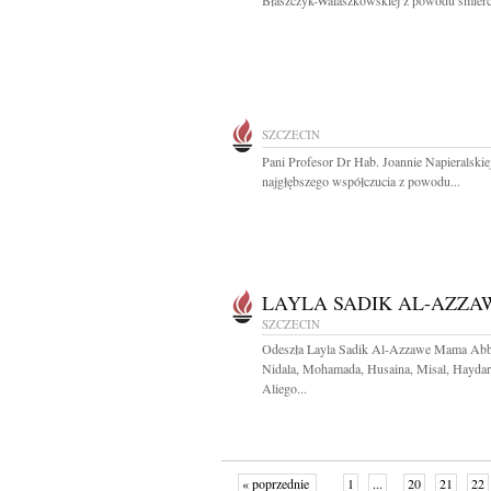
Błaszczyk-Walaszkowskiej z powodu śmierci
SZCZECIN
Pani Profesor Dr Hab. Joannie Napieralski
najgłębszego współczucia z powodu...
LAYLA SADIK AL-AZZA
SZCZECIN
Odeszła Layla Sadik Al-Azzawe Mama Abb
Nidala, Mohamada, Husaina, Misal, Haydar
Aliego...
« poprzednie
1
...
20
21
22