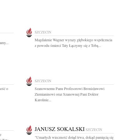
SZCZECIN
Magdalenie Wagner wyrazy głębokiego współczucia
amy...
z powodu śmierci Taty Łączymy się z Tobą...
SZCZECIN
ość o
Szanownemu Panu Profesorowi Bronisławowi
Ziemianinowi oraz Szanownej Pani Doktor
Karolinie...
JANUSZ SOKALSKI
SZCZECIN
e
"Umarłych wieczność dotąd trwa, dokąd pamięcią się