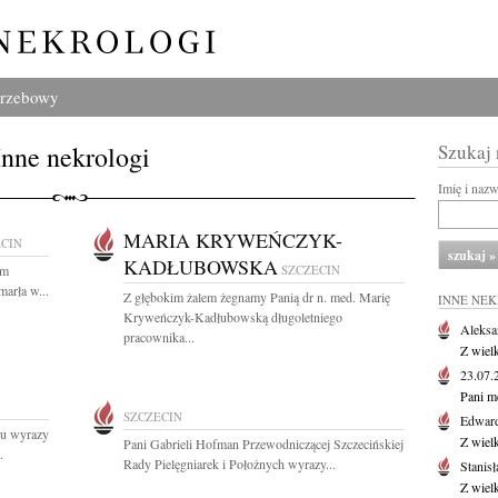
grzebowy
Inne nekrologi
Szukaj
Imię i naz
MARIA KRYWEŃCZYK-
ECIN
KADŁUBOWSKA
ym
SZCZECIN
arła w...
Z głębokim żalem żegnamy Panią dr n. med. Marię
INNE NE
Kryweńczyk-Kadłubowską długoletniego
Aleksa
pracownika...
Z wiel
23.07
Pani m
SZCZECIN
Edwar
mu wyrazy
Z wiel
Pani Gabrieli Hofman Przewodniczącej Szczecińskiej
.
Rady Pielęgniarek i Położnych wyrazy...
Stanisł
Z wiel