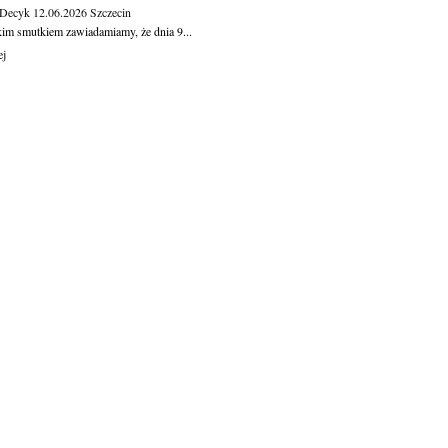
 Decyk
12.06.2026
Szczecin
kim smutkiem zawiadamiamy, że dnia 9...
ej