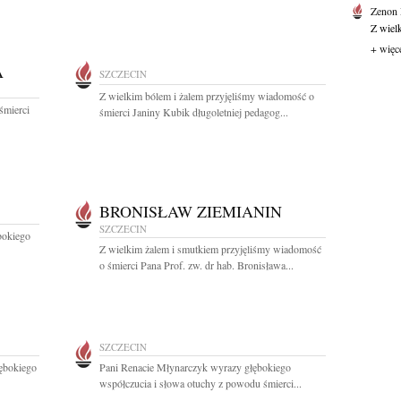
Zenon
Z wiel
+ więc
A
SZCZECIN
Z wielkim bólem i żalem przyjęliśmy wiadomość o
śmierci
śmierci Janiny Kubik długoletniej pedagog...
BRONISŁAW ZIEMIANIN
SZCZECIN
bokiego
Z wielkim żalem i smutkiem przyjęliśmy wiadomość
o śmierci Pana Prof. zw. dr hab. Bronisława...
SZCZECIN
ębokiego
Pani Renacie Młynarczyk wyrazy głębokiego
współczucia i słowa otuchy z powodu śmierci...