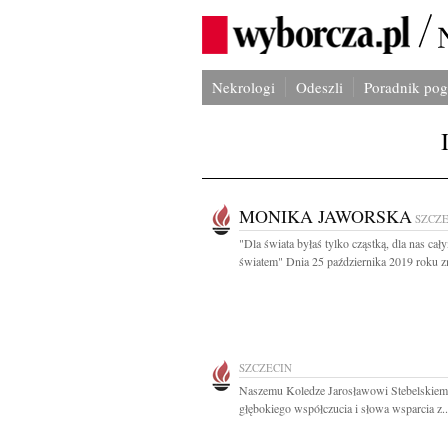
Nekrologi
Odeszli
Poradnik po
MONIKA JAWORSKA
SZCZ
"Dla świata byłaś tylko cząstką, dla nas cał
światem" Dnia 25 października 2019 roku zm
SZCZECIN
Naszemu Koledze Jarosławowi Stebelskie
głębokiego współczucia i słowa wsparcia z..