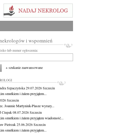
 nekrologów i wspomnień
wisko lub numer ogłoszenia:
+ szukanie zaawansowane
KROLOGI
ndra Szpaczyńska
29.07.2026
Szczecin
kim smutkiem i żalem przyjąłem...
.2026
Szczecin
ec. Joannie Martyniuk-Plasze wyrazy...
d Ciupak
08.07.2026
Szczecin
kim smutkiem i żalem przyjąłem wiadomość...
aw Pietrzak
25.06.2026
Szczecin
kim smutkiem i żalem przyjąłem...