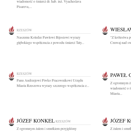
wiadomość o śmierci dr. hab. inż. Vyacheslava
Pisareva,...
WIESŁA
RZESZÓW
Naszemu Koledze Pawłowi Bijosiowi wyrazy
"Z królestwa p
głębokiego współczucia z powodu śmierci Taty...
Czuwaj nad swo
RZESZÓW
PAWEŁ 
Panu Andrzejowi Piwko Pracownikowi Urzędu
Z ogromnym ża
Miasta Rzeszowa wyrazy szczerego współczucia z...
wiadomość o ś
Miasta...
JÓZEF KONKEL
JÓZEF 
RZESZÓW
Z ogromnym żalem i smutkiem przyjęliśmy
Z żalem i smu