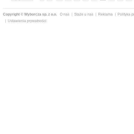
»
Copyright © Wyborcza sp. z o.o.
O nas
Staże u nas
Reklama
Polityka 
Ustawienia prywatności