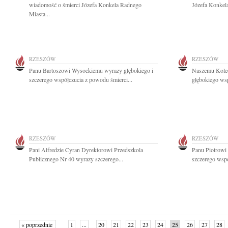
wiadomość o śmierci Józefa Konkela Radnego
Józefa Konkela
Miasta...
RZESZÓW
RZESZÓW
Panu Bartoszowi Wysockiemu wyrazy głębokiego i
Naszemu Koled
szczerego współczucia z powodu śmierci...
głębokiego wsp
RZESZÓW
RZESZÓW
Pani Alfredzie Cyran Dyrektorowi Przedszkola
Panu Piotrowi
Publicznego Nr 40 wyrazy szczerego...
szczerego wspó
« poprzednie
1
...
20
21
22
23
24
25
26
27
28