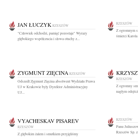
JAN ŁUCZYK
RZESZÓW
RZESZÓW
Z ogromnym s
"Człowiek odchodzi, pamięć pozostaje" Wyrazy
śmierci Karola
głębokiego współczucia i słowa otuchy z...
ZYGMUNT ZIĘCINA
KRZYSZ
RZESZÓW
RZESZÓW
Odszedł Zygmunt Zięcina absolwent Wydziału Prawa
Z ogromny smu
UJ w Krakowie były Dyrektor Administracyjny
nagłym odejści
UJ...
VYACHESKAV PISAREV
RZESZÓW
Panu Juliusz
RZESZÓW
Rzeszów Sp. z 
Z głębokim żalem i smutkiem przyjęliśmy