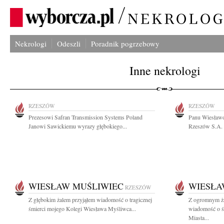
Nekrologi
Odeszli
Poradnik pogrzebowy
Inne nekrologi
RZESZÓW
RZESZÓW
Prezesowi Safran Transmission Systems Poland
Panu Wiesławo
Janowi Sawickiemu wyrazy głębokiego...
Rzeszów S.A. 
WIESŁAW MUŚLIWIEC
WIESŁA
RZESZÓW
Z głębokim żalem przyjąłem wiadomość o tragicznej
Z ogromnym ża
śmierci mojego Kolegi Wiesława Myśliwca...
wiadomość o ś
Miasta...