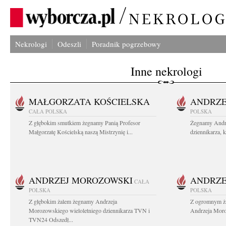
Nekrologi
Odeszli
Poradnik pogrzebowy
Inne nekrologi
MAŁGORZATA KOŚCIELSKA
ANDRZE
CAŁA POLSKA
POLSKA
Z głębokim smutkiem żegnamy Panią Profesor
Żegnamy Andr
Małgorzatę Kościelską naszą Mistrzynię i...
dziennikarza, 
ANDRZEJ MOROZOWSKI
ANDRZE
CAŁA
POLSKA
POLSKA
Z głębokim żalem żegnamy Andrzeja
Z ogromnym ża
Morozowskiego wieloletniego dziennikarza TVN i
Andrzeja Moro
TVN24 Odszedł...