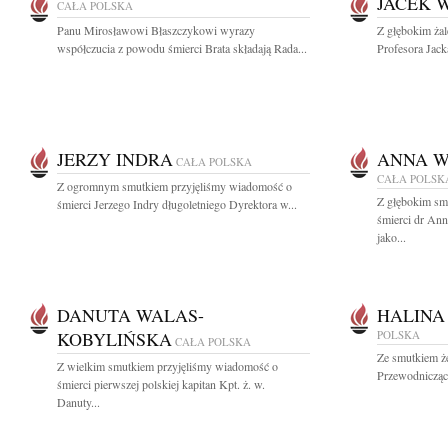
JACEK 
CAŁA POLSKA
Panu Mirosławowi Błaszczykowi wyrazy
Z głębokim ża
współczucia z powodu śmierci Brata składają Rada...
Profesora Jack
JERZY INDRA
ANNA W
CAŁA POLSKA
CAŁA POLSK
Z ogromnym smutkiem przyjęliśmy wiadomość o
Z głębokim sm
śmierci Jerzego Indry długoletniego Dyrektora w...
śmierci dr An
jako...
DANUTA WALAS-
HALINA
KOBYLIŃSKA
POLSKA
CAŁA POLSKA
Ze smutkiem ż
Z wielkim smutkiem przyjęliśmy wiadomość o
Przewodnicząc
śmierci pierwszej polskiej kapitan Kpt. ż. w.
Danuty...