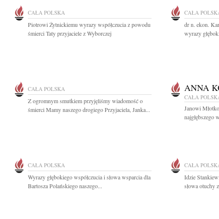
CAŁA POLSKA
CAŁA POLSK
Piotrowi Żytnickiemu wyrazy współczucia z powodu
dr n. ekon. Kar
śmierci Taty przyjaciele z Wyborczej
wyrazy głęboki
ANNA K
CAŁA POLSKA
CAŁA POLSK
Z ogromnym smutkiem przyjęliśmy wiadomość o
Janowi Młotk
śmierci Mamy naszego drogiego Przyjaciela, Janka...
najgłębszego w
CAŁA POLSKA
CAŁA POLSK
Wyrazy głębokiego współczucia i słowa wsparcia dla
Idzie Stankiew
Bartosza Polańskiego naszego...
słowa otuchy z