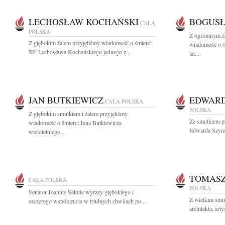
LECHOSŁAW KOCHAŃSKI
BOGUSŁ
CAŁA
POLSKA
Z ogromnym ża
Z głębokim żalem przyjęliśmy wiadomość o śmierci
wiadomość o ś
ŚP. Lechosława Kochańskiego jednego z...
lat...
JAN BUTKIEWICZ
EDWARD
CAŁA POLSKA
POLSKA
Z głębokim smutkiem i żalem przyjęliśmy
Ze smutkiem pr
wiadomość o śmierci Jana Butkiewicza
Edwarda Szymań
wieloletniego...
TOMASZ
CAŁA POLSKA
POLSKA
Senator Joannie Sekule wyrazy głębokiego i
Z wielkim smu
szczerego współczucia w trudnych chwilach po...
architekta, art