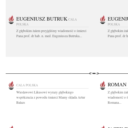
EUGENIUSZ BUTRUK
EUGENI
CAŁA
POLSKA
POLSKA
Z głębokim żalem przyjęliśmy wiadomość o śmierci
Z głębokim ża
Pana prof. dr hab. n. med. Eugeniusza Butruka...
Pana prof. dr 
ROMAN 
CAŁA POLSKA
Wiesławowi Likusowi wyrazy głębokiego
Z głębokim żal
współczucia z powodu śmierci Mamy składa Artur
wiadomość o śm
Balazs
Romana...