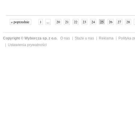
« poprzednie
1
...
20
21
22
23
24
25
26
27
28
»
Copyright © Wyborcza sp. z o.o.
O nas
Staże u nas
Reklama
Polityka 
Ustawienia prywatności