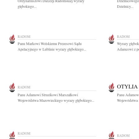
Ordynariuszowi Diecezji Radomskiej wyrazy
Dzielnicowego
głębokiego...
Dzielnicy...
RADOM
RADOM
Panu Markowi Wolskiemu Prezesowi Sądu
Wyrazy głębok
Apelacyjnego w Lublinie wyrazy głębokiego...
Adamcowi z po
OTYLIA
RADOM
Panu Adamowi Struzikowi Marszałkowi
Panu Adamowi
Województwa Mazowieckiego wyrazy głębokiego...
Województwa M
RADOM
RADOM