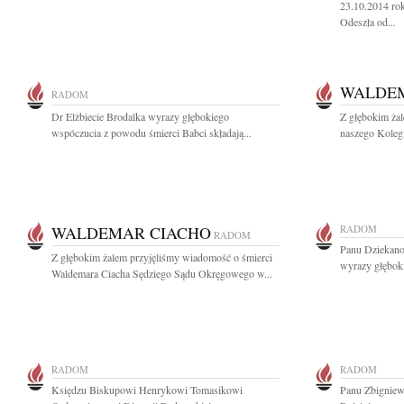
23.10.2014 ro
Odeszła od...
WALDEM
RADOM
Dr Elżbiecie Brodalka wyrazy głębokiego
Z głębokim ża
wspóczucia z powodu śmierci Babci składają...
naszego Koleg
WALDEMAR CIACHO
RADOM
RADOM
Panu Dziekano
Z głębokim żalem przyjęliśmy wiadomość o śmierci
wyrazy głęboki
Waldemara Ciacha Sędziego Sądu Okręgowego w...
RADOM
RADOM
Księdzu Biskupowi Henrykowi Tomasikowi
Panu Zbignie