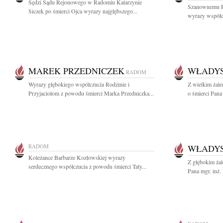
Sędzi Sądu Rejonowego w Radomiu Katarzynie
Szanownemu P
Siczek po śmierci Ojca wyrazy najgłębszego...
wyrazy współcz
MAREK PRZEDNICZEK
WŁADYS
RADOM
Wyrazy głębokiego współczucia Rodzinie i
Z wielkim żal
Przyjaciołom z powodu śmierci Marka Przedniczka...
o śmierci Pana
RADOM
WŁADYS
Koleżance Barbarze Kozłowskiej wyrazy
Z głębokim ża
serdecznego współczucia z powodu śmierci Taty...
Pana mgr. inż.