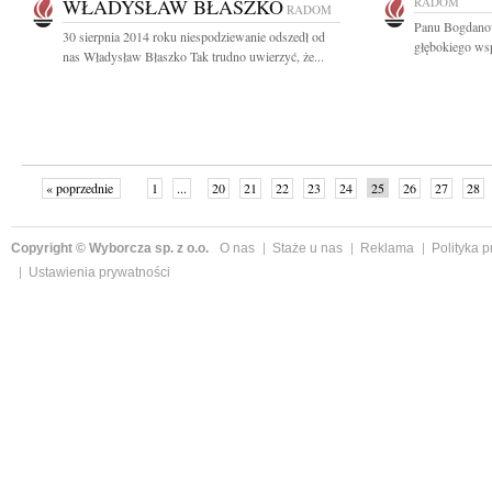
WŁADYSŁAW BŁASZKO
RADOM
RADOM
Panu Bogdano
30 sierpnia 2014 roku niespodziewanie odszedł od
głębokiego wsp
nas Władysław Błaszko Tak trudno uwierzyć, że...
« poprzednie
1
...
20
21
22
23
24
25
26
27
28
»
Copyright © Wyborcza sp. z o.o.
O nas
Staże u nas
Reklama
Polityka 
Ustawienia prywatności