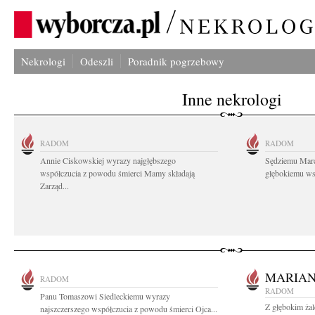
Nekrologi
Odeszli
Poradnik pogrzebowy
Inne nekrologi
RADOM
RADOM
Annie Ciskowskiej wyrazy najgłębszego
Sędziemu Mar
współczucia z powodu śmierci Mamy składają
głębokiemu wsp
Zarząd...
MARIAN
RADOM
RADOM
Panu Tomaszowi Siedleckiemu wyrazy
Z głębokim ża
najszczerszego współczucia z powodu śmierci Ojca...