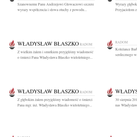
Szanownemu Panu Andrzejowi Głowaczowi szczere
Wyrazy głębok
wyrazy współczucia i słowa otuchy z powodu...
Przyjaciołom z
WŁADYSŁAW BŁASZKO
RADOM
RADOM
Koleżance Bar
Z wielkim żalem i smutkiem przyjęliśmy wiadomość
serdecznego ws
o śmierci Pana Władysława Błaszko wieloletniego...
WŁADYSŁAW BŁASZKO
WŁADYS
RADOM
Z głębokim żalem przyjęliśmy wiadomość o śmierci
30 sierpnia 20
Pana mgr. inż. Władysława Błaszko wieloletniego...
nas Władysław 