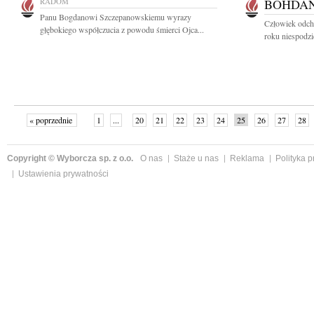
RADOM
BOHDAN
Panu Bogdanowi Szczepanowskiemu wyrazy
Człowiek odcho
głębokiego współczucia z powodu śmierci Ojca...
roku niespodzi
« poprzednie
1
...
20
21
22
23
24
25
26
27
28
»
Copyright © Wyborcza sp. z o.o.
O nas
Staże u nas
Reklama
Polityka 
Ustawienia prywatności