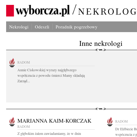
Nekrologi
Odeszli
Poradnik pogrzebowy
Inne nekrologi
RADOM
Annie Ciskowskiej wyrazy najgłębszego
współczucia z powodu śmierci Mamy składają
Zarząd...
MARIANNA KAIM-KORCZAK
RADOM
RADOM
Dr Elżbiecie B
Z głębokim żalem zawiadamiamy, że w dniu
wspóczucia z p