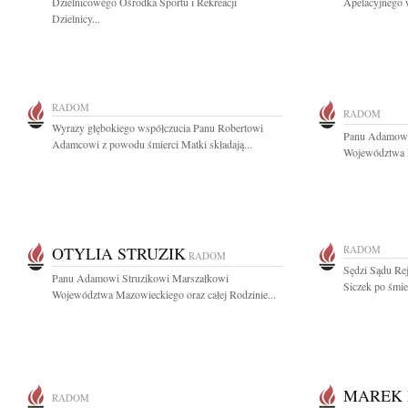
Dzielnicowego Ośrodka Sportu i Rekreacji
Apelacyjnego w
Dzielnicy...
RADOM
RADOM
Wyrazy głębokiego współczucia Panu Robertowi
Panu Adamowi
Adamcowi z powodu śmierci Matki składają...
Województwa M
OTYLIA STRUZIK
RADOM
RADOM
Sędzi Sądu Re
Panu Adamowi Struzikowi Marszałkowi
Siczek po śmie
Województwa Mazowieckiego oraz całej Rodzinie...
MAREK 
RADOM