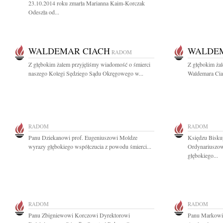
23.10.2014 roku zmarła Marianna Kaim-Korczak
Odeszła od...
WALDEMAR CIACH
WALDEM
RADOM
Z głębokim żalem przyjęliśmy wiadomość o śmierci
Z głębokim ża
naszego Kolegi Sędziego Sądu Okręgowego w...
Waldemara Cia
RADOM
RADOM
Panu Dziekanowi prof. Eugeniuszowi Moldze
Księdzu Bisk
wyrazy głębokiego współczucia z powodu śmierci...
Ordynariuszow
głębokiego...
RADOM
RADOM
Panu Zbigniewowi Korczowi Dyrektorowi
Panu Markowi