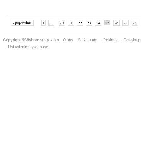
« poprzednie
1
...
20
21
22
23
24
25
26
27
28
»
Copyright © Wyborcza sp. z o.o.
O nas
Staże u nas
Reklama
Polityka 
Ustawienia prywatności