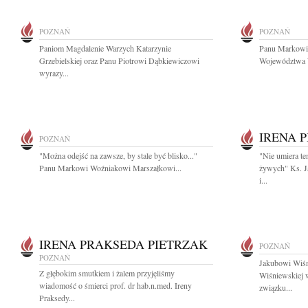
POZNAŃ
POZNAŃ
Paniom Magdalenie Warzych Katarzynie
Panu Markowi
Grzebielskiej oraz Panu Piotrowi Dąbkiewiczowi
Województwa W
wyrazy...
IRENA 
POZNAŃ
"Można odejść na zawsze, by stale być blisko..."
"Nie umiera te
Panu Markowi Woźniakowi Marszałkowi...
żywych" Ks. J
i...
IRENA PRAKSEDA PIETRZAK
POZNAŃ
POZNAŃ
Jakubowi Wiśn
Z głębokim smutkiem i żalem przyjęliśmy
Wiśniewskiej 
wiadomość o śmierci prof. dr hab.n.med. Ireny
związku...
Praksedy...