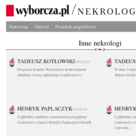
Nekrologi
Odeszli
Poradnik pogrzebowy
Inne nekrologi
TADEUSZ KOTŁOWSKI
TADEUS
POZNAŃ
Drogiemu Koledze Wojciechowi Kotłowskiemu
W dniu 3 sierp
składamy wyrazy głębokiego współczucia w...
Tadeusz Kotłow
HENRYK PAPLACZYK
HENRYK
POZNAŃ
Z głębokim smutkiem i poruszeniem przyjęliśmy
Z głębokim smu
wiadomość o śmierci Henryka Paplaczyka Odszedł...
wiadomość o ś
Człowiek,...