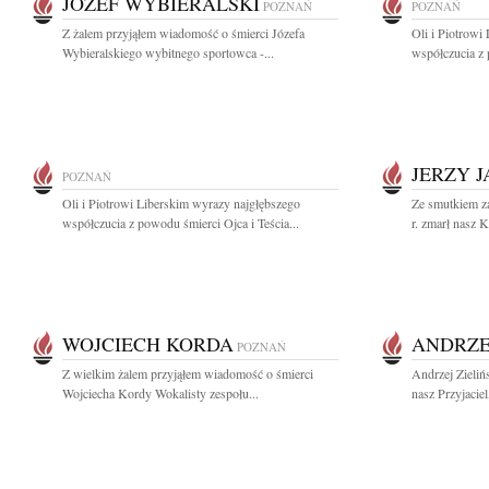
JÓZEF WYBIERALSKI
POZNAŃ
POZNAŃ
Z żalem przyjąłem wiadomość o śmierci Józefa
Oli i Piotrowi
Wybieralskiego wybitnego sportowca -...
współczucia z 
JERZY J
POZNAŃ
Oli i Piotrowi Liberskim wyrazy najgłębszego
Ze smutkiem z
współczucia z powodu śmierci Ojca i Teścia...
r. zmarł nasz K
WOJCIECH KORDA
ANDRZEJ
POZNAŃ
Z wielkim żalem przyjąłem wiadomość o śmierci
Andrzej Zieliń
Wojciecha Kordy Wokalisty zespołu...
nasz Przyjaciel