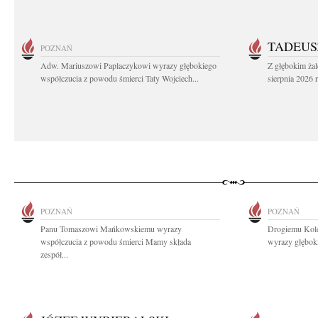
TADEUS
POZNAŃ
Adw. Mariuszowi Paplaczykowi wyrazy głębokiego
Z głębokim ża
współczucia z powodu śmierci Taty Wojciech...
sierpnia 2026 r
POZNAŃ
POZNAŃ
Panu Tomaszowi Mańkowskiemu wyrazy
Drogiemu Kol
współczucia z powodu śmierci Mamy składa
wyrazy głęboki
zespół...