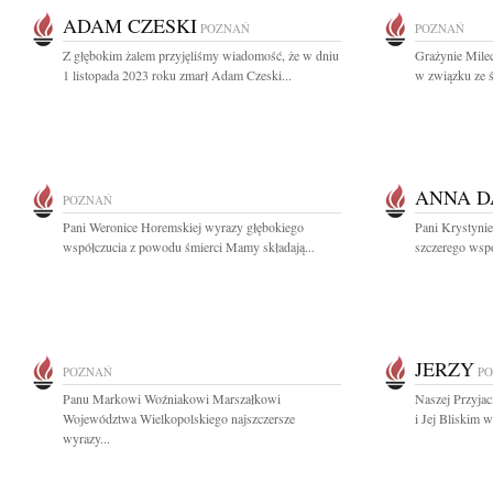
ADAM CZESKI
POZNAŃ
POZNAŃ
Z głębokim żalem przyjęliśmy wiadomość, że w dniu
Grażynie Mile
1 listopada 2023 roku zmarł Adam Czeski...
w związku ze ś
ANNA 
POZNAŃ
Pani Weronice Horemskiej wyrazy głębokiego
Pani Krystynie
współczucia z powodu śmierci Mamy składają...
szczerego wspó
JERZY
POZNAŃ
P
Panu Markowi Woźniakowi Marszałkowi
Naszej Przyjac
Województwa Wielkopolskiego najszczersze
i Jej Bliskim w
wyrazy...