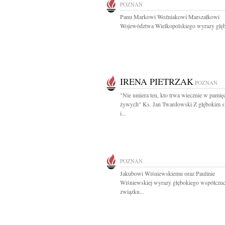
POZNAŃ
Panu Markowi Woźniakowi Marszałkowi
Województwa Wielkopolskiego wyrazy głęb
IRENA PIETRZAK
POZNAŃ
"Nie umiera ten, kto trwa wiecznie w pamię
żywych" Ks. Jan Twardowski Z głębokim 
i...
POZNAŃ
Jakubowi Wiśniewskiemu oraz Paulinie
Wiśniewskiej wyrazy głębokiego współczu
związku...