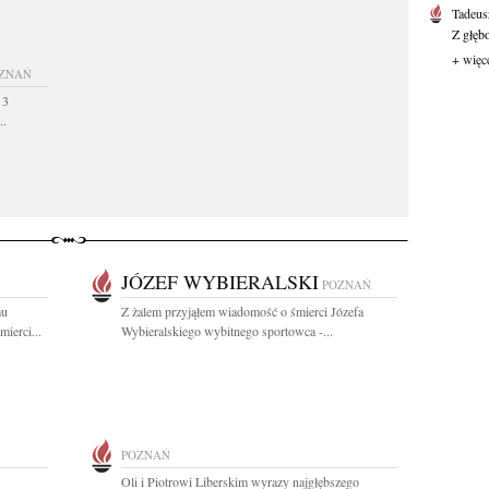
Tadeus
Z głęb
+ więc
ZNAŃ
 3
..
JÓZEF WYBIERALSKI
POZNAŃ
mu
Z żalem przyjąłem wiadomość o śmierci Józefa
ierci...
Wybieralskiego wybitnego sportowca -...
POZNAŃ
Oli i Piotrowi Liberskim wyrazy najgłębszego