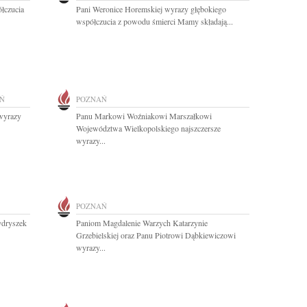
łczucia
Pani Weronice Horemskiej wyrazy głębokiego
współczucia z powodu śmierci Mamy składają...
Ń
POZNAŃ
 wyrazy
Panu Markowi Woźniakowi Marszałkowi
Województwa Wielkopolskiego najszczersze
wyrazy...
POZNAŃ
rydryszek
Paniom Magdalenie Warzych Katarzynie
Grzebielskiej oraz Panu Piotrowi Dąbkiewiczowi
wyrazy...