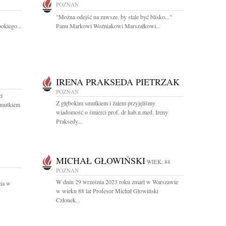
POZNAŃ
"Można odejść na zawsze, by stale być blisko..."
okiego...
Panu Markowi Woźniakowi Marszałkowi...
IRENA PRAKSEDA PIETRZAK
POZNAŃ
ci
Z głębokim smutkiem i żalem przyjęliśmy
smutkiem
wiadomość o śmierci prof. dr hab.n.med. Ireny
Praksedy...
MICHAŁ GŁOWIŃSKI
WIEK: 88
POZNAŃ
W dniu 29 września 2023 roku zmarł w Warszawie
cia w
w wieku 88 lat Profesor Michał Głowiński
Członek...