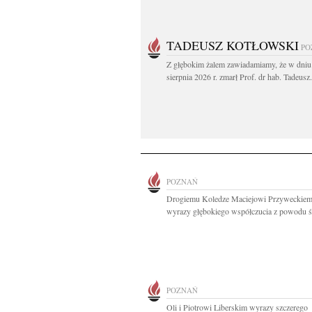
TADEUSZ KOTŁOWSKI
PO
Z głębokim żalem zawiadamiamy, że w dniu
sierpnia 2026 r. zmarł Prof. dr hab. Tadeusz.
POZNAŃ
Drogiemu Koledze Maciejowi Przyweckie
wyrazy głębokiego współczucia z powodu śm
POZNAŃ
Oli i Piotrowi Liberskim wyrazy szczerego