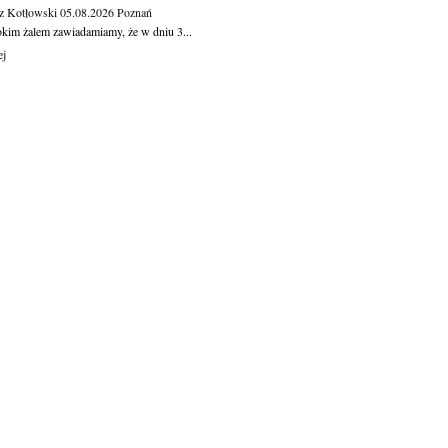
z Kotłowski
05.08.2026
Poznań
okim żalem zawiadamiamy, że w dniu 3...
ej