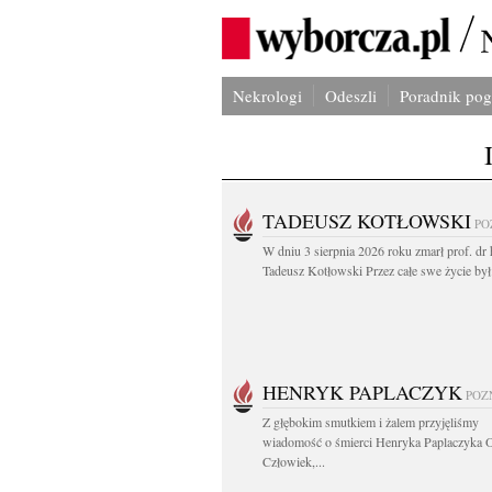
Nekrologi
Odeszli
Poradnik po
TADEUSZ KOTŁOWSKI
PO
W dniu 3 sierpnia 2026 roku zmarł prof. dr 
Tadeusz Kotłowski Przez całe swe życie był.
HENRYK PAPLACZYK
POZ
Z głębokim smutkiem i żalem przyjęliśmy
wiadomość o śmierci Henryka Paplaczyka 
Człowiek,...