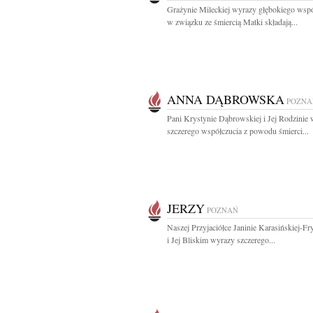
Grażynie Mileckiej wyrazy głębokiego wspó
w związku ze śmiercią Matki składają...
ANNA DĄBROWSKA
POZNA
Pani Krystynie Dąbrowskiej i Jej Rodzinie
szczerego współczucia z powodu śmierci...
JERZY
POZNAŃ
Naszej Przyjaciółce Janinie Karasińskiej-F
i Jej Bliskim wyrazy szczerego...