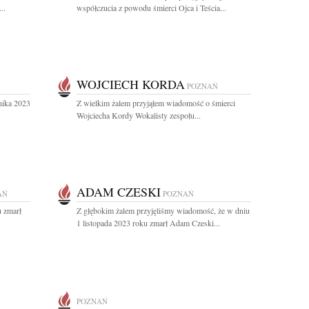
..
współczucia z powodu śmierci Ojca i Teścia...
WOJCIECH KORDA
Ń
POZNAŃ
nika 2023
Z wielkim żalem przyjąłem wiadomość o śmierci
Wojciecha Kordy Wokalisty zespołu...
ADAM CZESKI
AŃ
POZNAŃ
u zmarł
Z głębokim żalem przyjęliśmy wiadomość, że w dniu
1 listopada 2023 roku zmarł Adam Czeski...
POZNAŃ