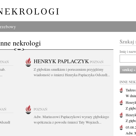
grzebowy
Inne nekrologi
Szukaj
Imię i naz
HENRYK PAPLACZYK
ZNAŃ
POZNAŃ
hab.
Z głębokim smutkiem i poruszeniem przyjęliśmy
..
wiadomość o śmierci Henryka Paplaczyka Odszedł...
INNE NE
Tadeus
W dniu 
Henryk
Z głęb
NAŃ
POZNAŃ
Henryk
Adw. Mariuszowi Paplaczykowi wyrazy głębokiego
Z głęb
Odszedł
współczucia z powodu śmierci Taty Wojciech...
05.08
Adw. M