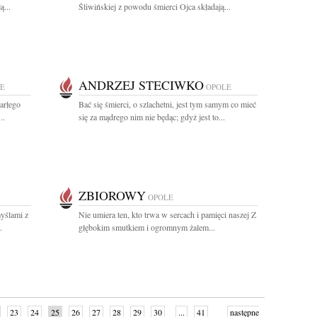
ą...
Śliwińskiej z powodu śmierci Ojca składają...
ANDRZEJ STECIWKO
E
OPOLE
arłego
Bać się śmierci, o szlachetni, jest tym samym co mieć
..
się za mądrego nim nie będąc; gdyż jest to...
ZBIOROWY
OPOLE
yślami z
Nie umiera ten, kto trwa w sercach i pamięci naszej Z
.
głębokim smutkiem i ogromnym żalem...
23
24
25
26
27
28
29
30
...
41
następne