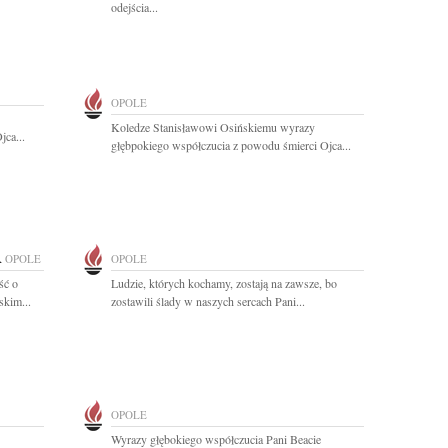
odejścia...
OPOLE
Koledze Stanisławowi Osińskiemu wyrazy
jca...
głębpokiego współczucia z powodu śmierci Ojca...
A
OPOLE
OPOLE
ść o
Ludzie, których kochamy, zostają na zawsze, bo
skim...
zostawili ślady w naszych sercach Pani...
OPOLE
Wyrazy głębokiego współczucia Pani Beacie