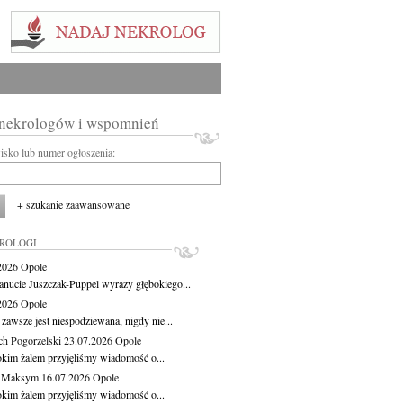
 nekrologów i wspomnień
wisko lub numer ogłoszenia:
+ szukanie zaawansowane
KROLOGI
.2026
Opole
anucie Juszczak-Puppel wyrazy głębokiego...
.2026
Opole
zawsze jest niespodziewana, nigdy nie...
ch Pogorzelski
23.07.2026
Opole
okim żalem przyjęliśmy wiadomość o...
z Maksym
16.07.2026
Opole
okim żalem przyjęliśmy wiadomość o...