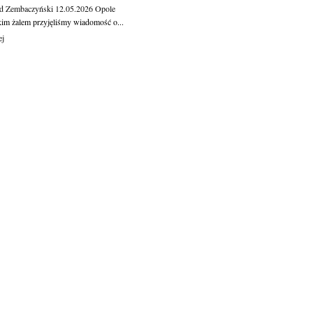
d Zembaczyński
12.05.2026
Opole
kim żalem przyjęliśmy wiadomość o...
ej