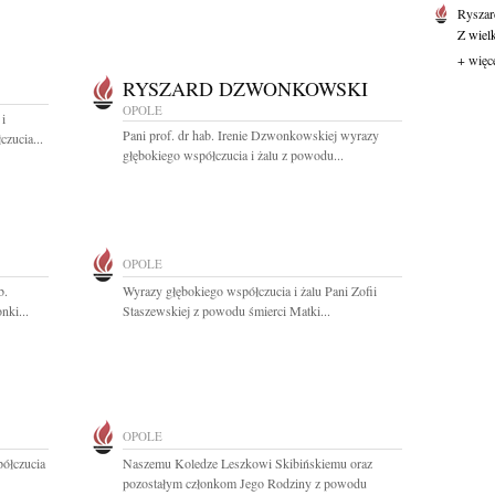
Ryszar
Z wiel
+ więc
RYSZARD DZWONKOWSKI
OPOLE
i
Pani prof. dr hab. Irenie Dzwonkowskiej wyrazy
zucia...
głębokiego współczucia i żalu z powodu...
OPOLE
b.
Wyrazy głębokiego współczucia i żalu Pani Zofii
ki...
Staszewskiej z powodu śmierci Matki...
OPOLE
półczucia
Naszemu Koledze Leszkowi Skibińskiemu oraz
pozostałym członkom Jego Rodziny z powodu