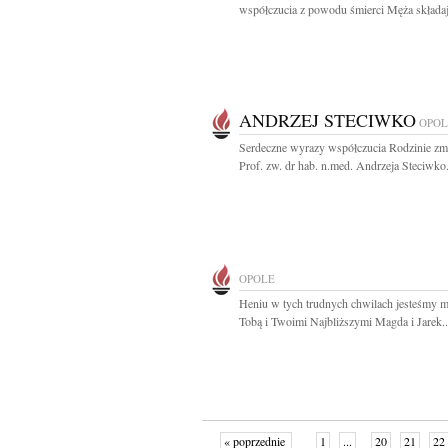
współczucia z powodu śmierci Męża składaj
ANDRZEJ STECIWKO
OPOL
Serdeczne wyrazy współczucia Rodzinie zm
Prof. zw. dr hab. n.med. Andrzeja Steciwko.
OPOLE
Heniu w tych trudnych chwilach jesteśmy m
Tobą i Twoimi Najbliższymi Magda i Jarek..
« poprzednie
1
...
20
21
22