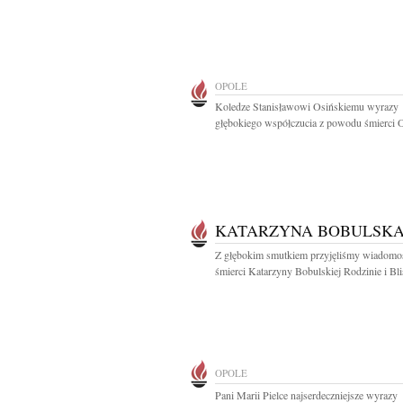
OPOLE
Koledze Stanisławowi Osińskiemu wyrazy
głębokiego współczucia z powodu śmierci O
KATARZYNA BOBULSK
Z głębokim smutkiem przyjęliśmy wiadomo
śmierci Katarzyny Bobulskiej Rodzinie i Bli
OPOLE
Pani Marii Pielce najserdeczniejsze wyrazy