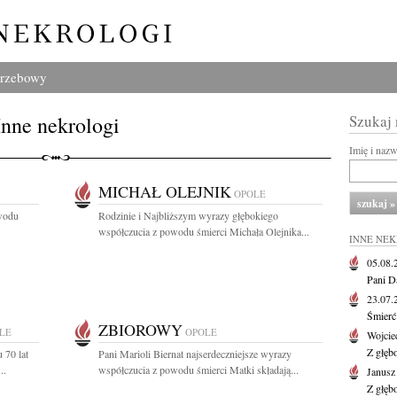
grzebowy
Inne nekrologi
Szukaj
Imię i naz
MICHAŁ OLEJNIK
OPOLE
owodu
Rodzinie i Najbliższym wyrazy głębokiego
współczucia z powodu śmierci Michała Olejnika...
INNE NE
05.08
Pani D
23.07
Śmierć 
ZBIOROWY
LE
OPOLE
Wojcie
Z głęb
 70 lat
Pani Marioli Biernat najserdeczniejsze wyrazy
..
współczucia z powodu śmierci Matki składają...
Janus
Z głęb