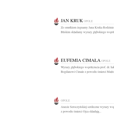
JAN KRUK
OPOLE
Ze smutkiem żegnamy Jana Kruka Rodzinie 
Bliskim składamy wyrazy głębokiego współc
EUFEMIA CIMAŁA
OPOLE
Wyrazy głębokiego współczucia prof. dr. ha
Bogdanowi Cimale z powodu śmierci Małżon
OPOLE
Anecie Seroczyńskiej serdeczne wyrazy ws
z powodu śmierci Ojca składają...