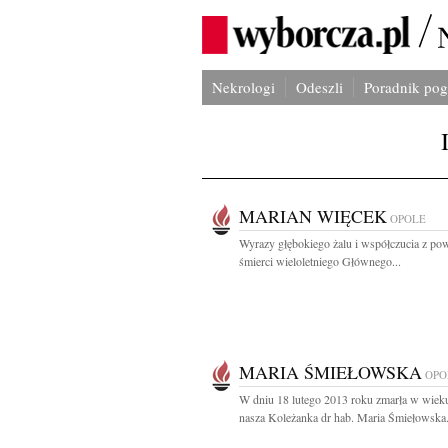
Nekrologi
Odeszli
Poradnik po
MARIAN WIĘCEK
OPOLE
Wyrazy głębokiego żalu i współczucia z p
śmierci wieloletniego Głównego...
MARIA ŚMIEŁOWSKA
OPO
W dniu 18 lutego 2013 roku zmarła w wieku
nasza Koleżanka dr hab. Maria Śmiełowska.