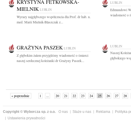
KRYSTYNA FETKOWSKA-
LUBLIN
MIELNIK
LUBLIN
Edmundowi Wąs
wiadomość o śm
Wyrazy najgłębszego współczucia dla Prof. dr hab. n.
med. Marii Mielnik-Błaszczak z...
GRAŻYNA PASZEK
LUBLIN
LUBLIN
Naszej Koleżan
Z głębokim żalem przyjęliśmy wiadomość o śmierci
głębokiego wsp
naszej serdecznej koleżanki dr Grażyny Paszek...
« poprzednie
1
...
20
21
22
23
24
25
26
27
28
»
Copyright © Wyborcza sp. z o.o.
O nas
Staże u nas
Reklama
Polityka 
Ustawienia prywatności