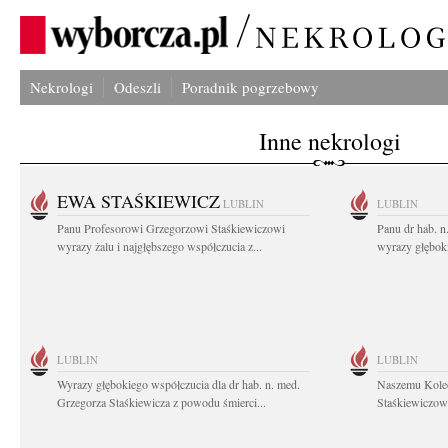
Nekrologi
Odeszli
Poradnik pogrzebowy
Inne nekrologi
EWA STAŚKIEWICZ
LUBLIN
LUBLIN
Panu Profesorowi Grzegorzowi Staśkiewiczowi
Panu dr hab. 
wyrazy żalu i najgłębszego współczucia z...
wyrazy głębok
LUBLIN
LUBLIN
Wyrazy głębokiego współczucia dla dr hab. n. med.
Naszemu Koled
Grzegorza Staśkiewicza z powodu śmierci...
Staśkiewiczowi