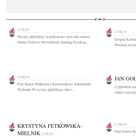
LUBLIN
LUBLIN
Wyrazy głębokiego współczucia z powodu śmierci
Drogiej Koleż
Mamy Piotrowi Wysockiemu składają Dyrekcja...
Wolskiej wyraz
LUBLIN
JAN GO
Pani Beacie Walkiewicz Kierownikowi Sekretariatu
Z głębokim sm
Wydziału III wyrazy głębokiego żalu i...
śmierci naszeg
KRYSTYNA FETKOWSKA-
LUBLIN
Pani Doktor B
MIELNIK
LUBLIN