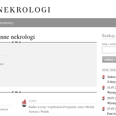
grzebowy
Inne nekrologi
Szukaj
Imię i naz
rci
INNE NE
Tadeus
Z duży
31.07
Wyrazy
29.07
ŁÓDŹ
Wyrazy
Radku wyrazy współczucia Przyjaciele Ania i Michał
27.07
zersze
Justyna i Wojtek
Pani J