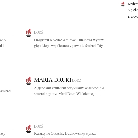
Andrze
Z głęb
+ więc
ŁÓDŹ
ść o
Drogiemu Koledze Arturowi Duninowi wyrazy
ki...
głębokiego współczucia z powodu śmierci Taty...
MARIA DRURI
ŁÓDŹ
Z głębokim smutkiem przyjęliśmy wiadomość o
mierci...
śmierci mgr inż. Marii Druri Wieloletniego...
ŁÓDŹ
razy
Katarzynie Orszulak-Dudkowskiej wyrazy