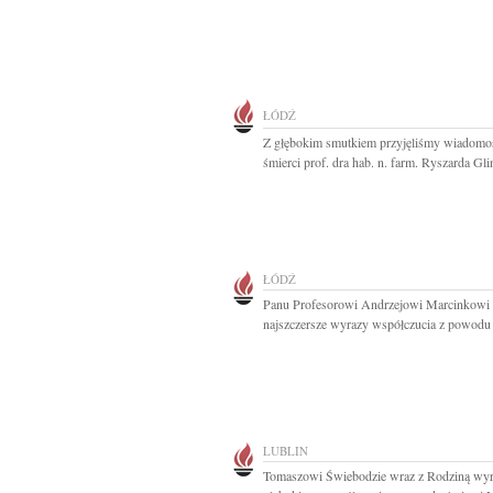
ŁÓDŹ
Z głębokim smutkiem przyjęliśmy wiadomo
śmierci prof. dra hab. n. farm. Ryszarda Glin
ŁÓDŹ
Panu Profesorowi Andrzejowi Marcinkowi
najszczersze wyrazy współczucia z powodu ś
LUBLIN
Tomaszowi Świebodzie wraz z Rodziną wy