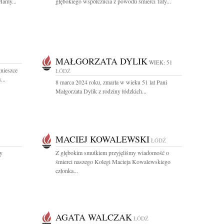
Mamy...
głębokiego współczucia z powodu śmierci Taty...
MAŁGORZATA DYLIK
WIEK: 51
gnieszce
ŁÓDŹ
...
8 marca 2024 roku, zmarła w wieku 51 lat Pani
Małgorzata Dylik z rodziny łódzkich...
MACIEJ KOWALEWSKI
ŁÓDŹ
y
Z głębokim smutkiem przyjęliśmy wiadomość o
śmierci naszego Kolegi Macieja Kowalewskiego
członka...
AGATA WALCZAK
ŁÓDŹ