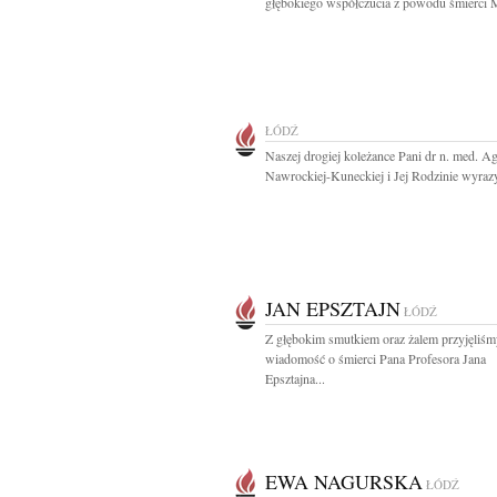
głębokiego współczucia z powodu śmierci 
ŁÓDŹ
Naszej drogiej koleżance Pani dr n. med. A
Nawrockiej-Kuneckiej i Jej Rodzinie wyrazy
JAN EPSZTAJN
ŁÓDŹ
Z głębokim smutkiem oraz żalem przyjęliśm
wiadomość o śmierci Pana Profesora Jana
Epsztajna...
EWA NAGURSKA
ŁÓDŹ