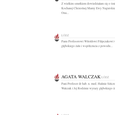
Z wielkim smutkiem dowiedziałam się o śmi
Kochanej Chrzestnej Mamy Ewy Nagurskie
Ona...
ŁÓDŹ
Panu Profesorowi Witoldowi Filipczakowi
głębokiego żalu i współczucia z powodu...
AGATA WALCZAK
ŁÓDŹ
Pani Profesor dr hab. n. med. Halinie Sińcz
Walczak i Jej Rodzinie wyrazy głębokiego żal