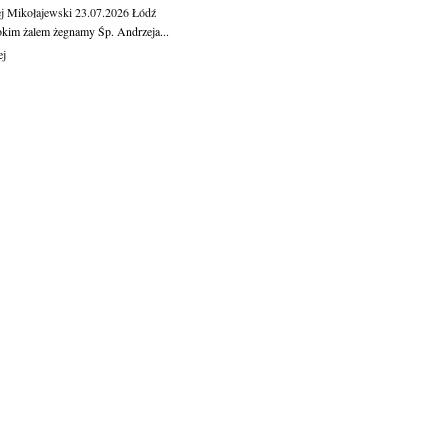
j Mikołajewski
23.07.2026
Łódź
okim żalem żegnamy Śp. Andrzeja...
ej