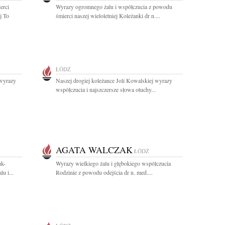
erci
Wyrazy ogromnego żalu i współczucia z powodu
j To
śmierci naszej wieloletniej Koleżanki dr n....
ŁÓDŹ
 wyrazy
Naszej drogiej koleżance Joli Kowalskiej wyrazy
współczucia i najszczersze słowa otuchy...
AGATA WALCZAK
ŁÓDŹ
uk-
Wyrazy wielkiego żalu i głębokiego współczucia
u i...
Rodzinie z powodu odejścia dr n. med....