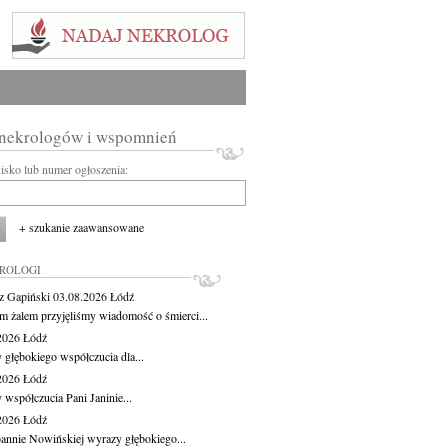
 nekrologów i wspomnień
wisko lub numer ogłoszenia:
+ szukanie zaawansowane
KROLOGI
z Gapiński
03.08.2026
Łódź
m żalem przyjęliśmy wiadomość o śmierci...
.2026
Łódź
 głębokiego współczucia dla...
.2026
Łódź
 współczucia Pani Janinie...
.2026
Łódź
oannie Nowińskiej wyrazy głębokiego...