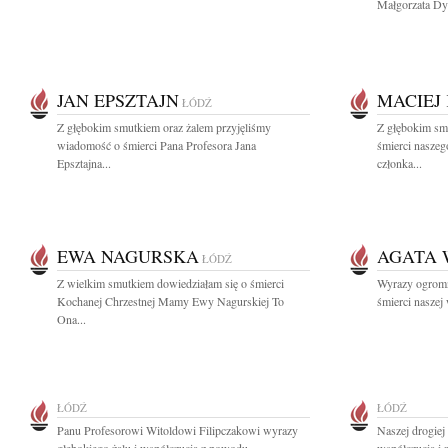
Małgorzata Dyl
JAN EPSZTAJN
MACIEJ
ŁÓDŹ
Z głębokim smutkiem oraz żalem przyjęliśmy
Z głębokim sm
wiadomość o śmierci Pana Profesora Jana
śmierci nasze
Epsztajna...
członka...
EWA NAGURSKA
AGATA 
ŁÓDŹ
Z wielkim smutkiem dowiedziałam się o śmierci
Wyrazy ogromn
Kochanej Chrzestnej Mamy Ewy Nagurskiej To
śmierci naszej 
Ona...
ŁÓDŹ
ŁÓDŹ
Panu Profesorowi Witoldowi Filipczakowi wyrazy
Naszej drogiej