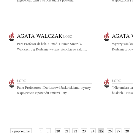
głębokiego żalu i współczucia z powodu...
współczucia i 
AGATA WALCZAK
AGATA 
ŁÓDŹ
Pani Profesor dr hab. n. med. Halinie Sińczuk-
Wyrazy wielkie
Walczak i Jej Rodzinie wyrazy głębokiego żalu i...
Rodzinie z pow
ŁÓDŹ
ŁÓDŹ
Panu Profesorowi Dariuszowi Jaskólskiemu wyrazy
"Nie umiera ten
współczucia z powodu śmierci Taty...
bliskich." Nasz
« poprzednie
1
...
20
21
22
23
24
25
26
27
28