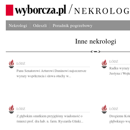
Nekrologi
Odeszli
Poradnik pogrzebowy
Inne nekrologi
ŁÓDŹ
ŁÓDŹ
Radku wyrazy w
Panu Senatorowi Arturowi Duninowi najszczersze
Justyna i Wojt
wyrazy współczucia i słowa otuchy w...
ŁÓDŹ
ŁÓDŹ
Z głębokim smutkiem przyjęliśmy wiadomość o
Drogiemu Kol
śmierci prof. dra hab. n. farm. Ryszarda Glinki...
głębokiego wsp