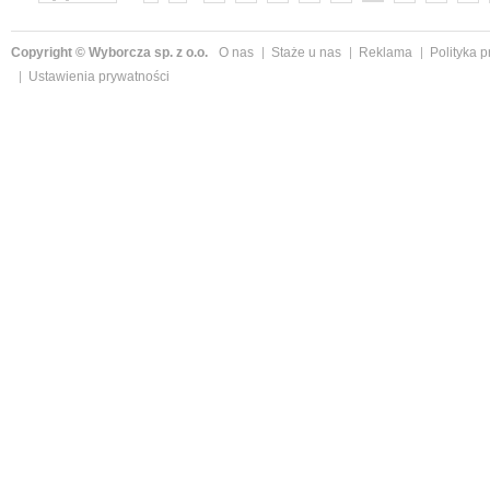
»
Copyright © Wyborcza sp. z o.o.
O nas
Staże u nas
Reklama
Polityka 
Ustawienia prywatności