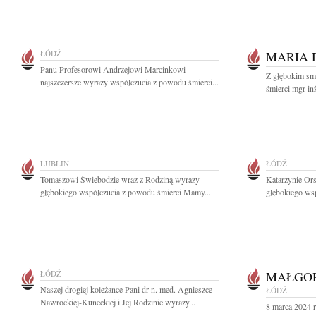
ŁÓDŹ
MARIA 
Panu Profesorowi Andrzejowi Marcinkowi
Z głębokim sm
najszczersze wyrazy współczucia z powodu śmierci...
śmierci mgr inż
LUBLIN
ŁÓDŹ
Tomaszowi Świebodzie wraz z Rodziną wyrazy
Katarzynie Or
głębokiego współczucia z powodu śmierci Mamy...
głębokiego wsp
ŁÓDŹ
MAŁGOR
Naszej drogiej koleżance Pani dr n. med. Agnieszce
ŁÓDŹ
Nawrockiej-Kuneckiej i Jej Rodzinie wyrazy...
8 marca 2024 r