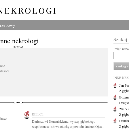
grzebowy
Inne nekrologi
Szukaj
Imię i naz
ść o
fesora...
INNE NE
Jan Pa
Z głęb
Bożena
Drogie
20.05
KIELCE
Z głęb
chowi
Damian
Dariuszowi Domańskiemu wyrazy głębokiego
..
Z głęb
współczucia i słowa otuchy z powodu śmierci Ojca...