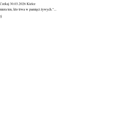
 Czekaj
30.03.2026
Kielce
iera ten, kto trwa w pamięci żywych."...
ej