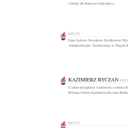
i otuchy dla Bartosza Sołtysiaka z...
KIELCE
Panu Jackowi Nowakowi Dyrektorowi Wyd
Administracyjno -Technicznego w Targach Ki
KAZIMIERZ RYCZAN
KIEL
Z żalem przyjęliśmy wiadomość o śmierci K
Biskupa Seniora Kazimierza Ryczana Biskup
KIELCE