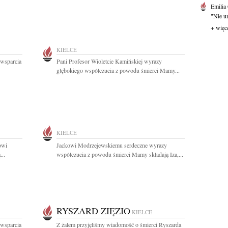
Emilia
"Nie um
+ więc
KIELCE
 wsparcia
Pani Profesor Wioletcie Kamińskiej wyrazy
głębokiego współczucia z powodu śmierci Mamy...
KIELCE
owi
Jackowi Modrzejewskiemu serdeczne wyrazy
...
współczucia z powodu śmierci Mamy składają Iza,...
RYSZARD ZIĘZIO
KIELCE
 wsparcia
Z żalem przyjęliśmy wiadomość o śmierci Ryszarda