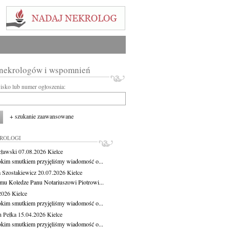
 nekrologów i wspomnień
wisko lub numer ogłoszenia:
+ szukanie zaawansowane
KROLOGI
cławski
07.08.2026
Kielce
okim smutkiem przyjęliśmy wiadomość o...
 Szostakiewicz
20.07.2026
Kielce
mu Koledze Panu Notariuszowi Piotrowi...
.2026
Kielce
okim smutkiem przyjęliśmy wiadomość o...
 Pełka
15.04.2026
Kielce
okim smutkiem przyjęliśmy wiadomość o...