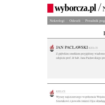
Nekrologi
Odeszli
Poradnik po
JAN PACŁAWSKI
KIELCE
Z głębokim smutkiem przyjęliśmy wiadomo
odejściu prof. dr hab. Jana Pacławskiego pro
KIELCE
Wyrazy najszczerszego współczucia Wojcie
Szustakowi z powodu śmierci Ojca składają.