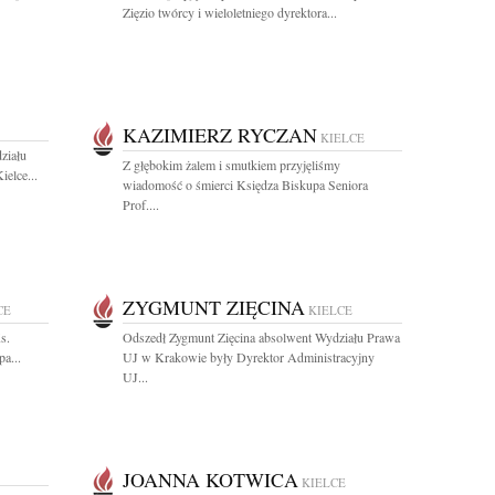
Zięzio twórcy i wieloletniego dyrektora...
KAZIMIERZ RYCZAN
KIELCE
ziału
Z głębokim żalem i smutkiem przyjęliśmy
elce...
wiadomość o śmierci Księdza Biskupa Seniora
Prof....
ZYGMUNT ZIĘCINA
CE
KIELCE
s.
Odszedł Zygmunt Zięcina absolwent Wydziału Prawa
a...
UJ w Krakowie były Dyrektor Administracyjny
UJ...
JOANNA KOTWICA
KIELCE