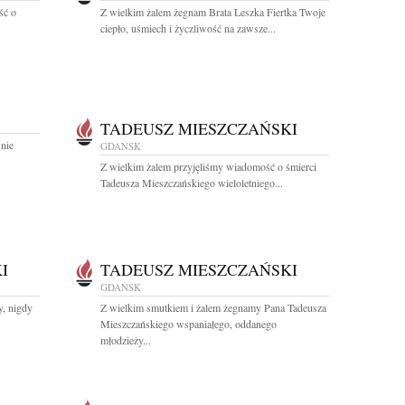
ść o
Z wielkim żalem żegnam Brata Leszka Fiertka Twoje
ciepło, uśmiech i życzliwość na zawsze...
TADEUSZ MIESZCZAŃSKI
 nie
GDAŃSK
Z wielkim żalem przyjęliśmy wiadomość o śmierci
Tadeusza Mieszczańskiego wieloletniego...
I
TADEUSZ MIESZCZAŃSKI
GDAŃSK
y, nigdy
Z wielkim smutkiem i żalem żegnamy Pana Tadeusza
Mieszczańskiego wspaniałego, oddanego
młodzieży...