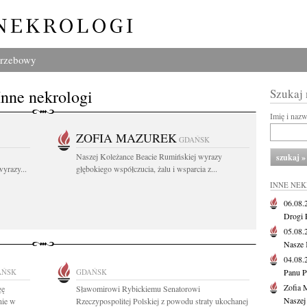
grzebowy
Inne nekrologi
Szukaj
Imię i naz
ZOFIA MAZUREK
GDAŃSK
Naszej Koleżance Beacie Rumińskiej wyrazy
yrazy...
głębokiego współczucia, żalu i wsparcia z...
INNE NE
06.08
Drogi P
05.08
Nasze 
04.08
AŃSK
GDAŃSK
Panu P
Zofia 
gę
Sławomirowi Rybickiemu Senatorowi
Naszej
nie w
Rzeczypospolitej Polskiej z powodu straty ukochanej