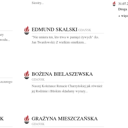
Siostry...
31.07
Droga 
+ więc
EDMUND SKALSKI
GDAŃSK
azy
"Nie umiera ten, kto trwa w pamięci żywych" (ks.
owodu...
Jan Twardowski) Z wielkim smutkiem...
BOŻENA BIELASZEWSKA
GDAŃSK
szczerego
Naszej Koleżance Renacie Charzyńskiej jak również
jej Rodzinie i Bliskim składamy wyrazy...
AK
GRAŻYNA MIESZCZAŃSKA
GDAŃSK