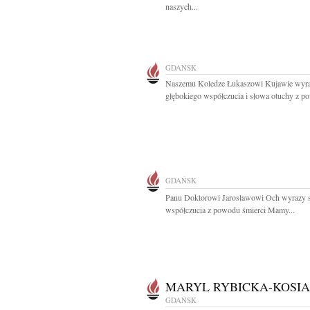
naszych...
GDAŃSK
Naszemu Koledze Łukaszowi Kujawie wyr
głębokiego współczucia i słowa otuchy z p
GDAŃSK
Panu Doktorowi Jarosławowi Och wyrazy 
współczucia z powodu śmierci Mamy...
MARYL RYBICKA-KOSI
GDAŃSK