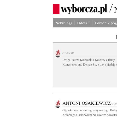
Nekrologi
Odeszli
Poradnik po
GDAŃSK
Drogi Piotrze Koleżanki i Koledzy z firmy
Konecranes and Demag Sp. z o.o. składają w
ANTONI OSAKIEWICZ
GD
Głęboko zasmuceni żegnamy naszego Kole
Antoniego Osakiewicza Na zawsze pozosta