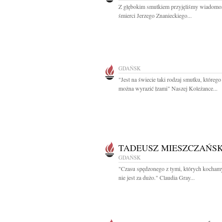
Z głębokim smutkiem przyjęliśmy wiadomo
śmierci Jerzego Znanieckiego...
GDAŃSK
"Jest na świecie taki rodzaj smutku, którego
można wyrazić łzami" Naszej Koleżance...
TADEUSZ MIESZCZAŃSK
GDAŃSK
"Czasu spędzonego z tymi, których kocham
nie jest za dużo." Claudia Gray...