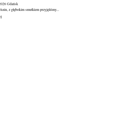
.2026
Gdańsk
Aniu, z głębokim smutkiem przyjęliśmy...
ej