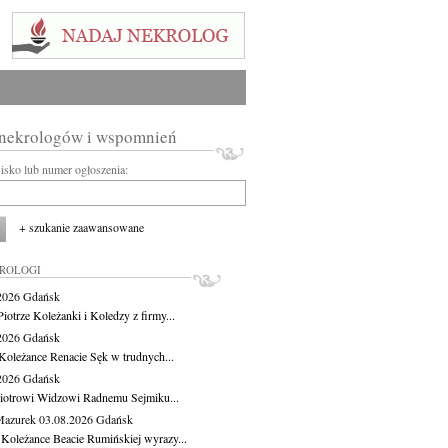
 nekrologów i wspomnień
wisko lub numer ogłoszenia:
+ szukanie zaawansowane
KROLOGI
.2026
Gdańsk
iotrze Koleżanki i Koledzy z firmy...
.2026
Gdańsk
Koleżance Renacie Sęk w trudnych...
.2026
Gdańsk
iotrowi Widzowi Radnemu Sejmiku...
Mazurek
03.08.2026
Gdańsk
 Koleżance Beacie Rumińskiej wyrazy...