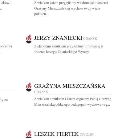
siakowi
Z wielkim żalem przyjęliśmy wiadomość o śmierci
..
Grażyny Mieszczańskiej wychowawcy wielu
pokoleń...
JERZY ZNANIECKI
GDAŃSK
ektorowi
Z głębokim smutkiem przyjęliśmy informację o
..
śmierci Jerzego Znanieckiego Wyrazy...
GRAŻYNA MIESZCZAŃSKA
GDAŃSK
Z wielkim smutkiem i żalem żegnamy Panią Grażynę
y na...
Mieszczańską oddanego pedagoga i wychowawcę...
LESZEK FIERTEK
GDAŃSK