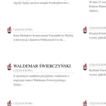
W dniu 27 wrz
Jagody byłego prezesa zarządu Przedsiębiorstwa...
Rokiem Matemat
śmierci...
CZĘSTOCHO
CZĘSTOCHOWA
Drogiej Koleża
Panu Michałowi Koniecznemu Naczelnikowi Wydzia
wyrazy głęboki
u Inwestycji i Zamówie Publicznych Urz du...
WALDEMAR ŚWIERCZYŃSKI
CZĘSTOCHO
Rodzinie Pawiń
CZĘSTOCHOWA
wyrazy głębok
Z ogromnym smutkiem przyjęliśmy wiadomość o
tragicznej śmierci Waldemara Świerczyńskiego
byłego...
CZĘSTOCHOWA
CZĘSTOCHO