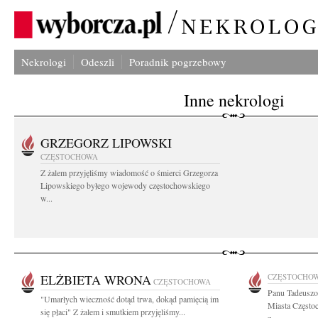
Nekrologi
Odeszli
Poradnik pogrzebowy
Inne nekrologi
GRZEGORZ LIPOWSKI
CZĘSTOCHOWA
Z żalem przyjęliśmy wiadomość o śmierci Grzegorza
Lipowskiego byłego wojewody częstochowskiego
w...
ELŻBIETA WRONA
CZĘSTOCHO
CZĘSTOCHOWA
Panu Tadeuszo
"Umarłych wieczność dotąd trwa, dokąd pamięcią im
Miasta Często
się płaci" Z żalem i smutkiem przyjęliśmy...