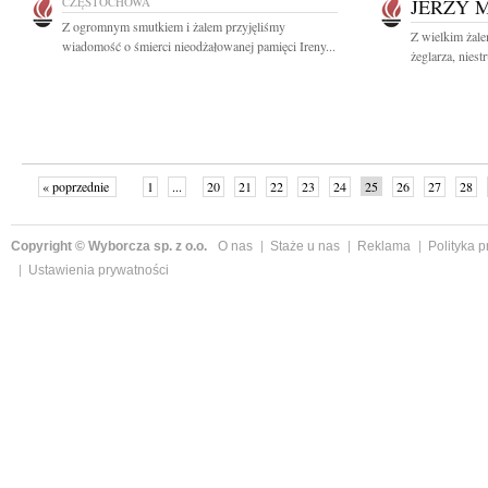
CZĘSTOCHOWA
JERZY 
Z ogromnym smutkiem i żalem przyjęliśmy
Z wielkim żal
wiadomość o śmierci nieodżałowanej pamięci Ireny...
żeglarza, niest
« poprzednie
1
...
20
21
22
23
24
25
26
27
28
»
Copyright © Wyborcza sp. z o.o.
O nas
Staże u nas
Reklama
Polityka 
Ustawienia prywatności