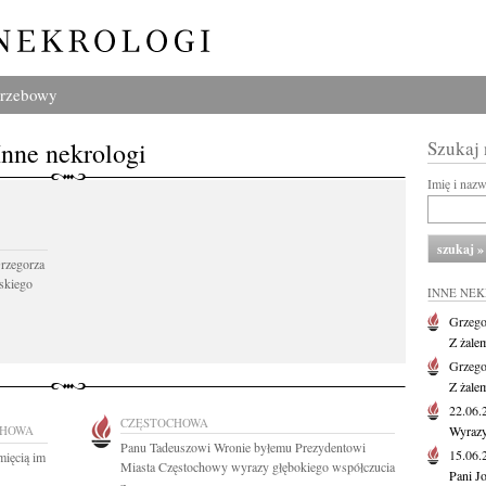
grzebowy
Inne nekrologi
Szukaj
Imię i naz
Grzegorza
skiego
INNE NE
Grzego
Z żale
Grzego
Z żale
22.06
CZĘSTOCHOWA
CHOWA
Wyrazy
Panu Tadeuszowi Wronie byłemu Prezydentowi
15.06
mięcią im
Miasta Częstochowy wyrazy głębokiego współczucia
Pani J