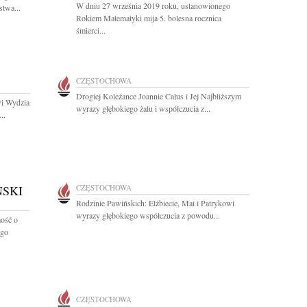
W dniu 27 września 2019 roku, ustanowionego
stwa...
Rokiem Matematyki mija 5. bolesna rocznica
śmierci...
CZĘSTOCHOWA
Drogiej Koleżance Joannie Całus i Jej Najbliższym
i Wydzia
wyrazy głębokiego żalu i współczucia z...
..
SKI
CZĘSTOCHOWA
Rodzinie Pawińskich: Elżbiecie, Mai i Patrykowi
wyrazy głębokiego współczucia z powodu...
ość o
ego
CZĘSTOCHOWA