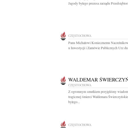
Jagody byłego prezesa zarządu Przedsiębior
CZĘSTOCHOWA
Panu Michałowi Koniecznemu Naczelnikow
u Inwestycji i Zamówie Publicznych Urz du.
WALDEMAR ŚWIERCZYŃ
CZĘSTOCHOWA
Z ogromnym smutkiem przyjęliśmy wiadom
tragicznej śmierci Waldemara Świerczyński
byłego...
CZĘSTOCHOWA