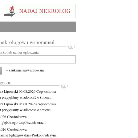
 nekrologów i wspomnień
wisko lub numer ogłoszenia:
+ szukanie zaawansowane
KROLOGI
rz Lipowski
06.08.2026
Częstochowa
m przyjęliśmy wiadomość o śmierci...
rz Lipowski
05.08.2026
Częstochowa
m przyjęliśmy wiadomość o śmierci...
.2026
Częstochowa
 głębokiego współczucia oraz...
.2026
Częstochowa
oannie Jędrzejowskiej-Prokop radczyni...