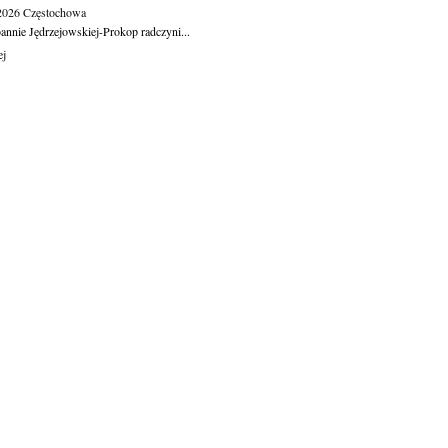
.2026
Częstochowa
oannie Jędrzejowskiej-Prokop radczyni...
ej