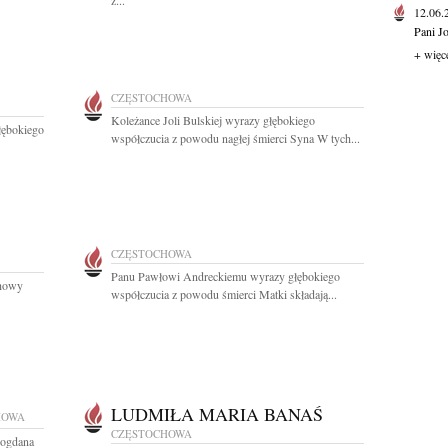
z...
12.06
Pani J
+ więc
CZĘSTOCHOWA
Koleżance Joli Bulskiej wyrazy głębokiego
łębokiego
współczucia z powodu nagłej śmierci Syna W tych...
CZĘSTOCHOWA
Panu Pawłowi Andreckiemu wyrazy głębokiego
chowy
współczucia z powodu śmierci Matki składają...
LUDMIŁA MARIA BANAŚ
HOWA
CZĘSTOCHOWA
Bogdana