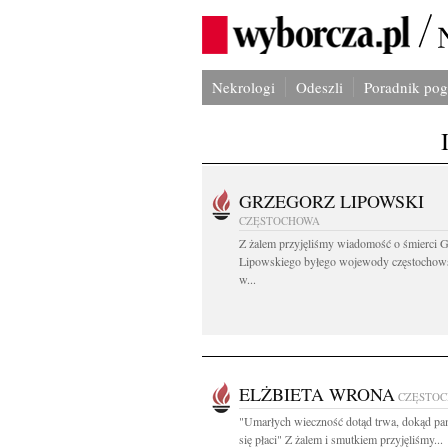
Nekrologi
Odeszli
Poradnik po
GRZEGORZ LIPOWSKI
CZĘSTOCHOWA
Z żalem przyjęliśmy wiadomość o śmierci 
Lipowskiego byłego wojewody częstochow
w...
ELŻBIETA WRONA
CZĘSTO
"Umarłych wieczność dotąd trwa, dokąd pa
się płaci" Z żalem i smutkiem przyjęliśmy...