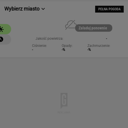
Wybierz miasto
PEŁNA POGODA
Załaduj ponownie
Jakość powietrza:
-
Ciśnienie:
Opady:
Zachmurzenie:
-
-%
-%