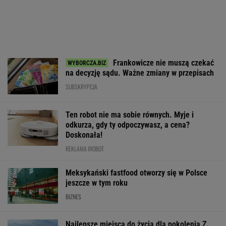
WALUTY I GIEŁDA
EUR
USD
CHF
GBP
WIG
4,2986
3,7189
4,6063
5,0188
151 613,74
-0,03%
0%
0,07%
0,03%
-0,11%
SPRAWDŹ NOTOWANIA
Notowania dostarcza VIA24ONLINE
MOTORYZACJA