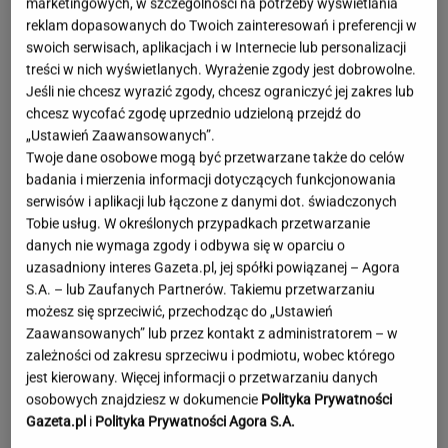
marketingowych, w szczególności na potrzeby wyświetlania
reklam dopasowanych do Twoich zainteresowań i preferencji w
swoich serwisach, aplikacjach i w Internecie lub personalizacji
treści w nich wyświetlanych. Wyrażenie zgody jest dobrowolne.
Jeśli nie chcesz wyrazić zgody, chcesz ograniczyć jej zakres lub
chcesz wycofać zgodę uprzednio udzieloną przejdź do
„Ustawień Zaawansowanych”.
Twoje dane osobowe mogą być przetwarzane także do celów
badania i mierzenia informacji dotyczących funkcjonowania
serwisów i aplikacji lub łączone z danymi dot. świadczonych
Tobie usług. W określonych przypadkach przetwarzanie
danych nie wymaga zgody i odbywa się w oparciu o
uzasadniony interes Gazeta.pl, jej spółki powiązanej – Agora
S.A. – lub Zaufanych Partnerów. Takiemu przetwarzaniu
możesz się sprzeciwić, przechodząc do „Ustawień
Zaawansowanych” lub przez kontakt z administratorem – w
zależności od zakresu sprzeciwu i podmiotu, wobec którego
jest kierowany. Więcej informacji o przetwarzaniu danych
osobowych znajdziesz w dokumencie
Polityka Prywatności
Niezwykłe zjawisko w Polsce. Ekspert radzi
Gazeta.pl
i
Polityka Prywatności Agora S.A.
odłożyć płyty CD i okulary