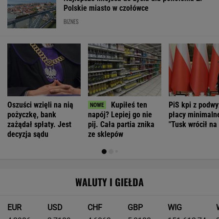
Jeździsz spokojnie, żeby oszczędzać? Twój
samochód może tego nie lubić
MOTO NEWS
Kierowca Amazona utarł nosa
motocyklistom. Trafił się twardy przeciwnik
Jak teraz kupuje się nowy samochód w
Polsce? Rozmawiamy z ekspertem
MATERIAŁ PROMOCYJNY