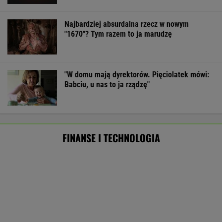
finansowe. UOKiK bezlitosny. Ponad 400 tys. zł
kar
BIZNES
Pierwszy etap GAT zakończony. To
strategiczna inwestycja dla polskiego
eksportu
MATERIAŁ PROMOCYJNY
Eksperci krótko o pomyśle Muska."Szanse
oceniam na zero"
TECHNOLOGIE