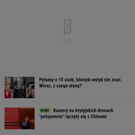
Pytamy o 15 osób, których wstyd nie znać.
Wiesz, z czego słyną?
Kamery na brytyjskich dronach
"potajemnie" łączyły się z Chinami
Dlaczego warto spryskać klucze octem?
Sztuczka, której mało kto używa
Japonka oniemiała, gdy zobaczyła to w
polskim sklepie. "Szok kulturowy"