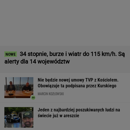
Wielka firma budowlana ogłasza
upadłość. Widmo zwolnień nad pracownikami
BIZNES
Niezwykłe zjawisko w Polsce. Ekspert radzi
odłożyć płyty CD i okulary
Udane negocjacje Rosji. Jest porozumienie
ws. baz wojskowych