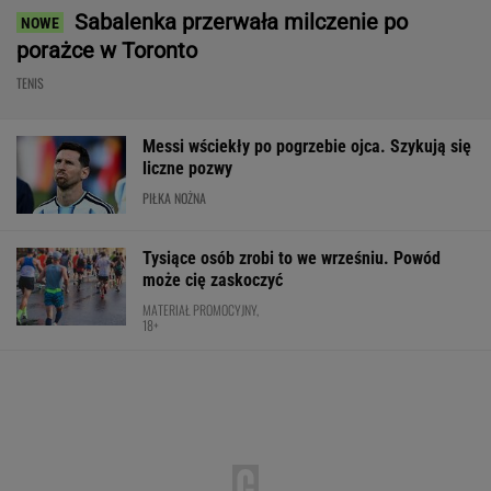
BMW M3 Limuzyna w specjalnej
ofercie! 3,5 s do setki, a korzyść? Do 40 000
złotych!
MATERIAŁ PROMOCYJNY
Ależ wieści ws. Lewandowskiego. Barcelona
nagle ogłasza
PIŁKA NOŻNA