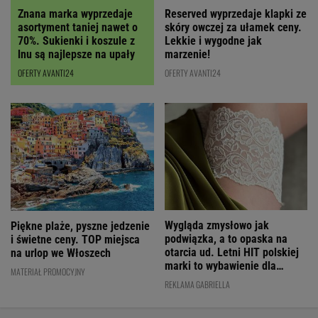
Znana marka wyprzedaje
Reserved wyprzedaje klapki ze
asortyment taniej nawet o
skóry owczej za ułamek ceny.
70%. Sukienki i koszule z
Lekkie i wygodne jak
lnu są najlepsze na upały
marzenie!
OFERTY AVANTI24
OFERTY AVANTI24
Wygląda zmysłowo jak
Piękne plaże, pyszne jedzenie
podwiązka, a to opaska na
i świetne ceny. TOP miejsca
otarcia ud. Letni HIT polskiej
na urlop we Włoszech
marki to wybawienie dla
MATERIAŁ PROMOCYJNY
kobiet!
REKLAMA GABRIELLA