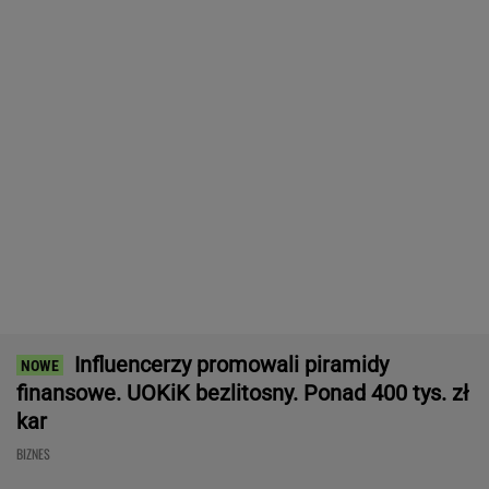
Frankowicze nie muszą czekać
na decyzję sądu. Ważne zmiany w przepisach
SUBSKRYPCJA
Ten robot nie ma sobie równych. Myje i
odkurza, gdy ty odpoczywasz, a cena?
Doskonała!
REKLAMA IROBOT