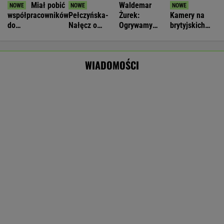
34 stopnie, burze i wiatr do 115 km/h. Są
alerty dla 14 województw
Nie będzie nowej umowy TVP z Kościołem.
Obowiązuje ta podpisana przez Kurskiego
MARCIN KOZŁOWSKI
Jeden z najbardziej poszukiwanych ludzi na
świecie już w areszcie