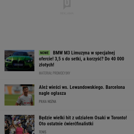
Będzie wielki hit z udziałem Osaki w Toronto!
Oto ostatnie ćwierćfinalistki
TENIS
Anastazja Kuś została mistrzynią
świata. "Kariera przez pośladki"? Mamy
komentarz
SUBSKRYPCJA
Pobierz cennik i zobacz ofertę legendarnego
Lexusa RX! Mistrzowie z Japonii znowu
podnieśli poprzeczkę
MATERIAŁ PROMOCYJNY
Lewandowski strzelił gola w 93. minucie. Tak
ocenił go trener Chicago Fire
PIŁKA NOŻNA