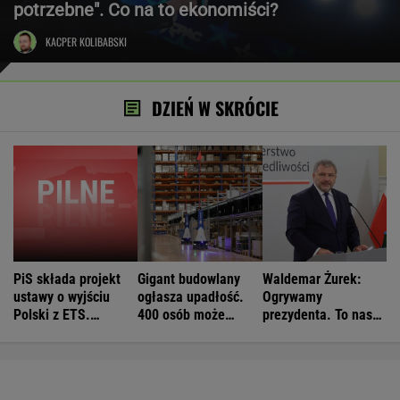
potrzebne". Co na to ekonomiści?
KACPER KOLIBABSKI
DZIEŃ W SKRÓCIE
PiS składa projekt
Gigant budowlany
Waldemar Żurek:
ustawy o wyjściu
ogłasza upadłość.
Ogrywamy
Polski z ETS.
400 osób może
prezydenta. To nasz
Czarnek: Blamaż
stracić pracę
wielki sukces
Tuska