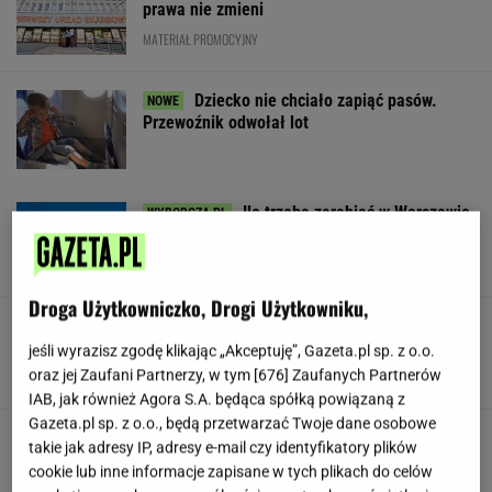
prawa nie zmieni
MATERIAŁ PROMOCYJNY
Dziecko nie chciało zapiąć pasów.
Przewoźnik odwołał lot
Ile trzeba zarabiać w Warszawie
na godne życie? Czytelnicy podają kwoty
SUBSKRYPCJA
Droga Użytkowniczko, Drogi Użytkowniku,
Będzie wielki hit z udziałem Osaki w Toronto!
Oto ostatnie ćwierćfinalistki
jeśli wyrazisz zgodę klikając „Akceptuję”, Gazeta.pl sp. z o.o.
oraz jej Zaufani Partnerzy, w tym [
676
] Zaufanych Partnerów
IAB, jak również Agora S.A. będąca spółką powiązaną z
Gazeta.pl sp. z o.o., będą przetwarzać Twoje dane osobowe
Jeden z najbardziej poszukiwanych ludzi na
takie jak adresy IP, adresy e-mail czy identyfikatory plików
świecie już w areszcie
cookie lub inne informacje zapisane w tych plikach do celów