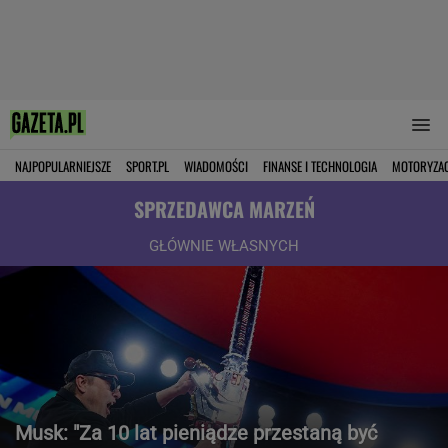
NAJPOPULARNIEJSZE
SPORT.PL
WIADOMOŚCI
FINANSE I TECHNOLOGIA
MOTORYZA
SPRZEDAWCA MARZEŃ
GŁÓWNIE WŁASNYCH
Musk: "Za 10 lat pieniądze przestaną być