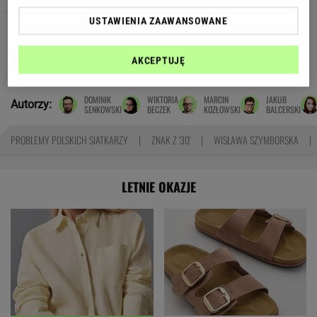
USTAWIENIA ZAAWANSOWANE
Pensje lekarzy. Specjalista
hematolog dostał podwyżkę, ale zarabia mniej
AKCEPTUJĘ
SUBSKRYPCJA
DOMINIK
WIKTORIA
MARCIN
JAKUB
Autorzy:
SENKOWSKI
BECZEK
KOZŁOWSKI
BALCERSKI
PROBLEMY POLSKICH SIATKARZY
ZNAK Z '30'
WISŁAWA SZYMBORSKA
LETNIE OKAZJE