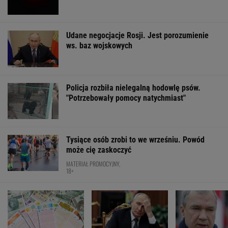
MultiMulti
WSPÓŁPRACA PŁATNA Z WYBORCZA.PL
ZROZUM, POZNAJ, ODKRYWAJ
SEKCJA Z SUBSKRYPCJĄ
Kiedy Niemiec po raz pierwszy jedzie do
Gdańska, Warszawy, Wrocławia, Poznania
mówi: ?To szok"
Zaćmienie 12 sierpnia: praktyczny przewodnik
Najbardziej absurdalna rzecz w nowym
"1670"? Tym razem to ja marudzę