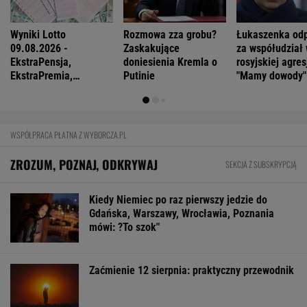
"W domu mają dyrektorów. Pięciolatek mówi:
Babciu, u nas to ja rządzę"
FINANSE I TECHNOLOGIA
Influencerzy promowali piramidy