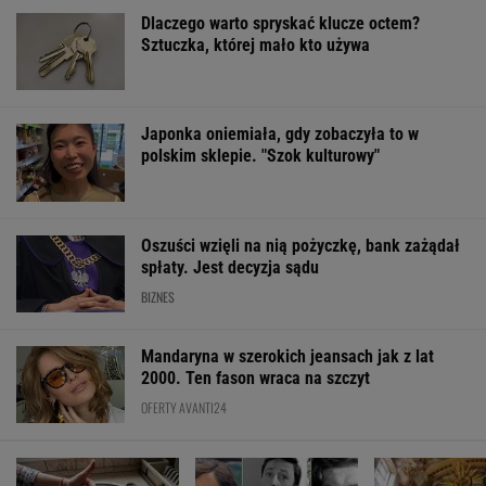
Oszuści wzięli na nią pożyczkę, bank zażądał
spłaty. Jest decyzja sądu
BIZNES
Mandaryna w szerokich jeansach jak z lat
2000. Ten fason wraca na szczyt
OFERTY AVANTI24
Posyp skórkę
Rozpoznasz tych
Najpiękniejsze
ziemniaka sodą.
wybitnych aktorów
sanktuarium.
Prosty trik pomaga w
PRL-u? Wszyscy mylą
Niektórzy pomij
kuchni
się w 8. pytaniu
"Częstochowę
Północy"