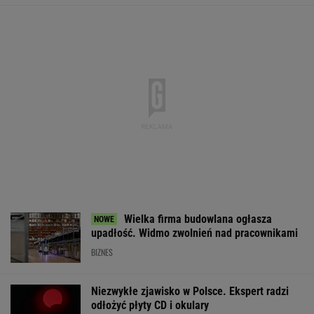
Policja rozbiła nielegalną hodowlę psów.
"Potrzebowały pomocy natychmiast"
Tysiące osób zrobi to we wrześniu. Powód
może cię zaskoczyć
MATERIAŁ PROMOCYJNY,
18+
Wyniki Lotto
Rozmowa zza grobu?
Łukaszenka od
09.08.2026 -
Zaskakujące
za współudział
EkstraPensja,
doniesienia Kremla o
rosyjskiej agres
EkstraPremia,
Putinie
"Mamy dowody"
Kaskada, MiniLotto,