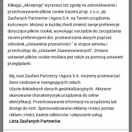
Klikając „Akceptuję” wyrażasz też zgodę na zainstalowanie i
przechowywanie plików cookie Gazeta.pl sp. z o.o., jej
Zaufanych Partnerów i Agora S.A. na Twoim urządzeniu
Zmysłowa choreografia Lesar i Zillmann.
końcowym. Możesz w każdej chwili zmienić swoje preferencje
Zaprezentowały ją podczas ślubu
dotyczące plików cookie, wywołując narzędzie do zarządzania
twoimi preferencjami dot. przetwarzania danych poprzez
odnośnik „Ustawienia prywatności ” w stopce serwisu i
Rozpoznasz kraj po trzech słowach? Sprawdź
przechodząc do „Ustawień Zaawansowanych”. Zmiana
to w quizie geograficznym
ustawień plików cookie możliwa jest także za pomocą ustawień
przeglądarki.
My, nasi Zaufani Partnerzy i Agora S.A. możemy przetwarzać
Skandynawskie śniadania mistrzów. Te smaki
dane osobowe w następujących celach:
budzą lepiej niż kawa
Użycie dokładnych danych geolokalizacyjnych. Aktywne
MATERIAŁ PROMOCYJNY
skanowanie charakterystyki urządzenia do celów
identyfikacji. Przechowywanie informacji na urządzeniu lub
dostęp do nich. Spersonalizowane reklamy i treści, pomiar
Anastazja Kuś została mistrzynią
reklam i treści, badnie odbiorców i ulepszanie usług.
świata. "Kariera przez pośladki"? Mamy
Lista Zaufanych Partnerów
komentarz
SUBSKRYPCJA