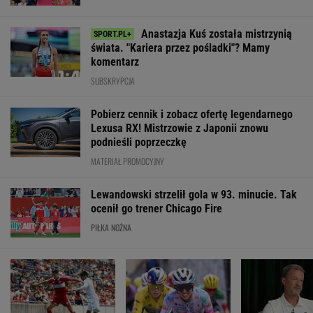
Lewandowski znów
Niewiadoma na
Tak Fredi Bobić
strzelił! Pierwsze
podium Tour de
porównał Polsk
trafienie w Leagues
France. Deklasacja na
Niemiec. "To je
Cup
ostatnim etapie
Europa"
WIĘCEJ NIŻ WYNIK. SUBSKRYBUJ
POLITYKA