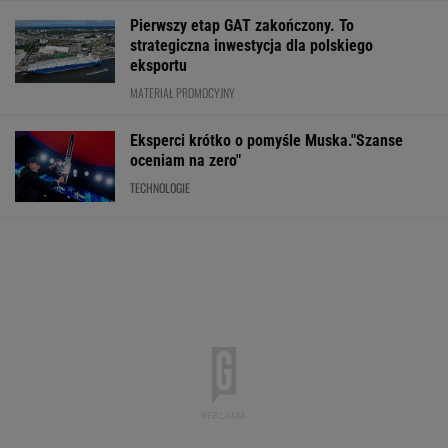
Meksykański fastfood otworzy się w Polsce
jeszcze w tym roku
BIZNES
Najlepsze miejsca do życia dla pokolenia Z.
Polskie miasto w czołówce
BIZNES
Oszuści wzięli na nią
Kupiłeś ten
PiS kpi z podwy
pożyczkę, bank
napój? Lepiej go nie
płacy minimalne
zażądał spłaty. Jest
pij. Cała partia znika
"Tusk wrócił na
decyzja sądu
ze sklepów