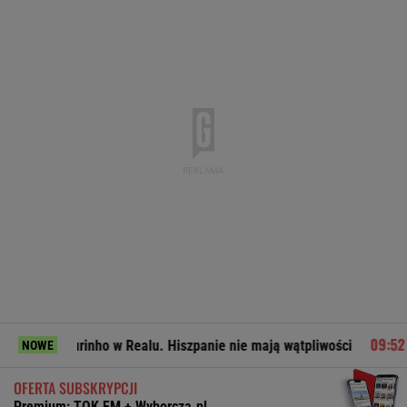
ourinho w Realu. Hiszpanie nie mają wątpliwości
Miał pobi
NOWE
OFERTA SUBSKRYPCJI
Premium: TOK FM + Wyborcza.pl