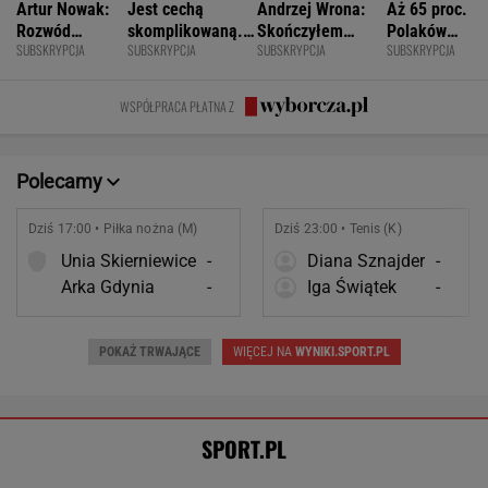
Dziś 17:00 • Piłka nożna (M)
Dziś 23:00 • Tenis (K)
Unia Skierniewice
-
Diana Sznajder
-
Arka Gdynia
-
Iga Świątek
-
POKAŻ TRWAJĄCE
WIĘCEJ NA
WYNIKI.SPORT.PL
SPORT.PL