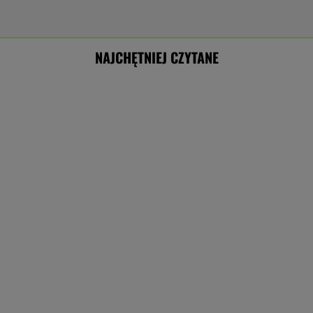
NAJCHĘTNIEJ CZYTANE
Przełomowe porozumienie Rosji. Chodzi o
bazy wojskowe