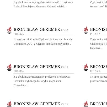
Z głębokim żalem przyjęłam wiadomość o tragicznej
Z głębokim żal
śmierci Bronisława Geremka Odszedł wielki...
śmierci prof. 
BRONISŁAW GEREMEK
BRONIS
CAŁA
POLSKA
POLSKA
Amerykański Komitet Żydowski (American Jewish
Z głębokim żal
Committee, AJC) z wielkim smutkiem przyjmuje...
wiadomość o ś
Geremka...
BRONISŁAW GEREMEK
BRONIS
CAŁA
POLSKA
POLSKA
Z głębokim żalem żegnamy profesora Bronisława
13 lipca odszed
Geremka wybitnego historyka, męża stanu,
profesor Broni
Człowieka...
BRONISŁAW GEREMEK
BRONIS
CAŁA