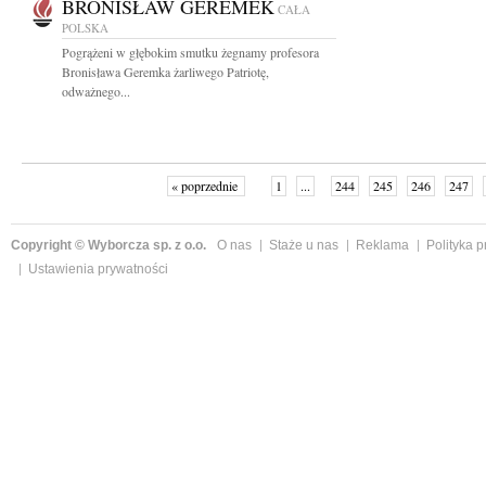
BRONISŁAW GEREMEK
CAŁA
POLSKA
Pogrążeni w głębokim smutku żegnamy profesora
Bronisława Geremka żarliwego Patriotę,
odważnego...
« poprzednie
1
...
244
245
246
247
Copyright © Wyborcza sp. z o.o.
O nas
Staże u nas
Reklama
Polityka 
Ustawienia prywatności