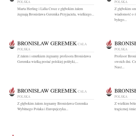
POLSKA
POLSKA
Marta Herling i Lidia Croce z głębokim żalem
Z głębokim smu
żegnają Bronisława Geremka Przyjaciela, wielkiego...
wiadomość o ś
byłego...
BRONISŁAW GEREMEK
BRONIS
CAŁA
POLSKA
POLSKA
Z żalem i smutkiem żegnamy profesora Bronisława
Profesor Bron
Geremka wielką postać polskiej polityki,...
swoich dni. Cz
Nasz...
BRONISŁAW GEREMEK
BRONIS
CAŁA
POLSKA
POLSKA
Z głębokim żalem żegnamy Bronisława Geremka
Z wielkim ból
Wybitnego Polaka i Europejczyka...
tragicznej śmi