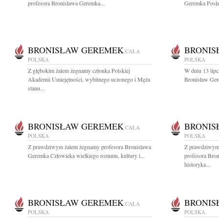
profesora Bronisława Geremka...
Geremka Posła 
BRONISŁAW GEREMEK
BRONIS
CAŁA
POLSKA
POLSKA
Z głębokim żalem żegnamy członka Polskiej
W dniu 13 lipc
Akademii Umiejętności, wybitnego uczonego i Męża
Bronisław Gere
stanu...
BRONISŁAW GEREMEK
BRONIS
CAŁA
POLSKA
POLSKA
Z prawdziwym żalem żegnamy profesora Bronisława
Z prawdziwym
Geremka Człowieka wielkiego rozumu, kultury i...
profesora Bro
historyka...
BRONISŁAW GEREMEK
BRONIS
CAŁA
POLSKA
POLSKA