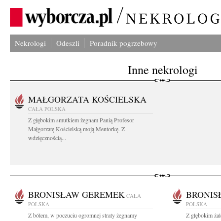
Nekrologi
Odeszli
Poradnik pogrzebowy
Inne nekrologi
MAŁGORZATA KOŚCIELSKA
CAŁA POLSKA
Z głębokim smutkiem żegnam Panią Profesor
Małgorzatę Kościelską moją Mentorkę. Z
wdzięcznością...
BRONISŁAW GEREMEK
BRONIS
CAŁA
POLSKA
POLSKA
Z bólem, w poczuciu ogromnej straty żegnamy
Z głębokim ża