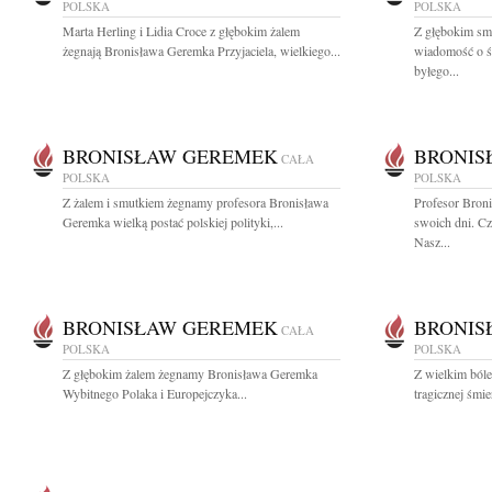
POLSKA
POLSKA
Marta Herling i Lidia Croce z głębokim żalem
Z głębokim smu
żegnają Bronisława Geremka Przyjaciela, wielkiego...
wiadomość o ś
byłego...
BRONISŁAW GEREMEK
BRONIS
CAŁA
POLSKA
POLSKA
Z żalem i smutkiem żegnamy profesora Bronisława
Profesor Bron
Geremka wielką postać polskiej polityki,...
swoich dni. Cz
Nasz...
BRONISŁAW GEREMEK
BRONIS
CAŁA
POLSKA
POLSKA
Z głębokim żalem żegnamy Bronisława Geremka
Z wielkim ból
Wybitnego Polaka i Europejczyka...
tragicznej śmi