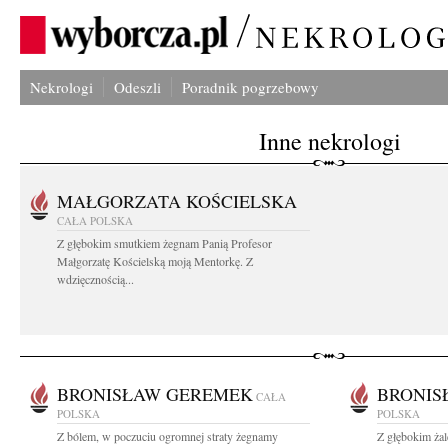
Nekrologi
Odeszli
Poradnik pogrzebowy
Inne nekrologi
MAŁGORZATA KOŚCIELSKA
CAŁA POLSKA
Z głębokim smutkiem żegnam Panią Profesor
Małgorzatę Kościelską moją Mentorkę. Z
wdzięcznością...
BRONISŁAW GEREMEK
BRONIS
CAŁA
POLSKA
POLSKA
Z bólem, w poczuciu ogromnej straty żegnamy
Z głębokim ża