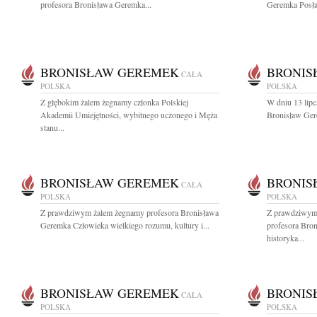
profesora Bronisława Geremka...
Geremka Posła 
BRONISŁAW GEREMEK
BRONIS
CAŁA
POLSKA
POLSKA
Z głębokim żalem żegnamy członka Polskiej
W dniu 13 lipc
Akademii Umiejętności, wybitnego uczonego i Męża
Bronisław Gere
stanu...
BRONISŁAW GEREMEK
BRONIS
CAŁA
POLSKA
POLSKA
Z prawdziwym żalem żegnamy profesora Bronisława
Z prawdziwym
Geremka Człowieka wielkiego rozumu, kultury i...
profesora Bro
historyka...
BRONISŁAW GEREMEK
BRONIS
CAŁA
POLSKA
POLSKA