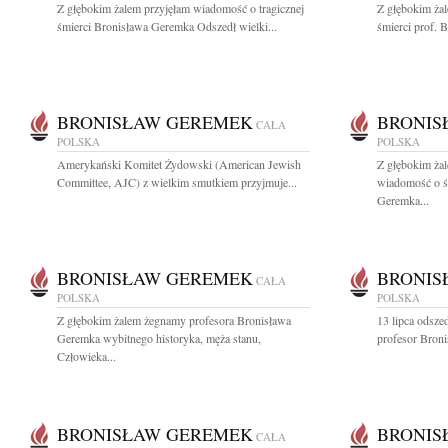
Z głębokim żalem przyjęłam wiadomość o tragicznej
Z głębokim żal
śmierci Bronisława Geremka Odszedł wielki...
śmierci prof. 
BRONISŁAW GEREMEK
BRONIS
CAŁA
POLSKA
POLSKA
Amerykański Komitet Żydowski (American Jewish
Z głębokim żal
Committee, AJC) z wielkim smutkiem przyjmuje...
wiadomość o ś
Geremka...
BRONISŁAW GEREMEK
BRONIS
CAŁA
POLSKA
POLSKA
Z głębokim żalem żegnamy profesora Bronisława
13 lipca odszed
Geremka wybitnego historyka, męża stanu,
profesor Broni
Człowieka...
BRONISŁAW GEREMEK
BRONIS
CAŁA