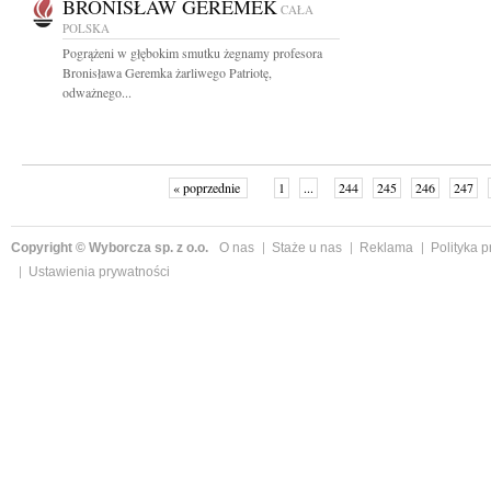
BRONISŁAW GEREMEK
CAŁA
POLSKA
Pogrążeni w głębokim smutku żegnamy profesora
Bronisława Geremka żarliwego Patriotę,
odważnego...
« poprzednie
1
...
244
245
246
247
Copyright © Wyborcza sp. z o.o.
O nas
Staże u nas
Reklama
Polityka 
Ustawienia prywatności