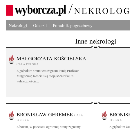
Nekrologi
Odeszli
Poradnik pogrzebowy
Inne nekrologi
MAŁGORZATA KOŚCIELSKA
CAŁA POLSKA
Z głębokim smutkiem żegnam Panią Profesor
Małgorzatę Kościelską moją Mentorkę. Z
wdzięcznością...
BRONISŁAW GEREMEK
BRONIS
CAŁA
POLSKA
POLSKA
Z bólem, w poczuciu ogromnej straty żegnamy
Z głębokim ża