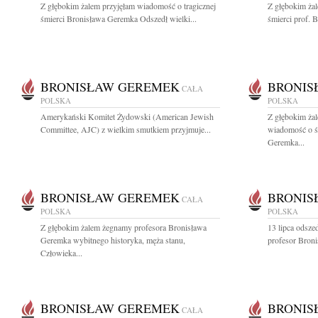
Z głębokim żalem przyjęłam wiadomość o tragicznej
Z głębokim żal
śmierci Bronisława Geremka Odszedł wielki...
śmierci prof. 
BRONISŁAW GEREMEK
BRONIS
CAŁA
POLSKA
POLSKA
Amerykański Komitet Żydowski (American Jewish
Z głębokim żal
Committee, AJC) z wielkim smutkiem przyjmuje...
wiadomość o ś
Geremka...
BRONISŁAW GEREMEK
BRONIS
CAŁA
POLSKA
POLSKA
Z głębokim żalem żegnamy profesora Bronisława
13 lipca odszed
Geremka wybitnego historyka, męża stanu,
profesor Broni
Człowieka...
BRONISŁAW GEREMEK
BRONIS
CAŁA