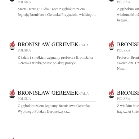
POLSKA
POLSKA
Marta Herling i Lidia Croce z głębokim żalem
Z głębokim smu
żegnają Bronisława Geremka Przyjaciela, wielkiego...
wiadomość o ś
byłego...
BRONISŁAW GEREMEK
BRONIS
CAŁA
POLSKA
POLSKA
Z żalem i smutkiem żegnamy profesora Bronisława
Profesor Bron
Geremka wielką postać polskiej polityki,...
swoich dni. Cz
Nasz...
BRONISŁAW GEREMEK
BRONIS
CAŁA
POLSKA
POLSKA
Z głębokim żalem żegnamy Bronisława Geremka
Z wielkim ból
Wybitnego Polaka i Europejczyka...
tragicznej śmi