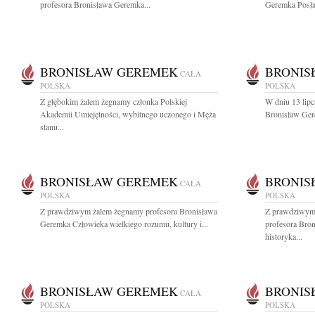
profesora Bronisława Geremka...
Geremka Posła 
BRONISŁAW GEREMEK
BRONIS
CAŁA
POLSKA
POLSKA
Z głębokim żalem żegnamy członka Polskiej
W dniu 13 lipc
Akademii Umiejętności, wybitnego uczonego i Męża
Bronisław Gere
stanu...
BRONISŁAW GEREMEK
BRONIS
CAŁA
POLSKA
POLSKA
Z prawdziwym żalem żegnamy profesora Bronisława
Z prawdziwym
Geremka Człowieka wielkiego rozumu, kultury i...
profesora Bro
historyka...
BRONISŁAW GEREMEK
BRONIS
CAŁA
POLSKA
POLSKA