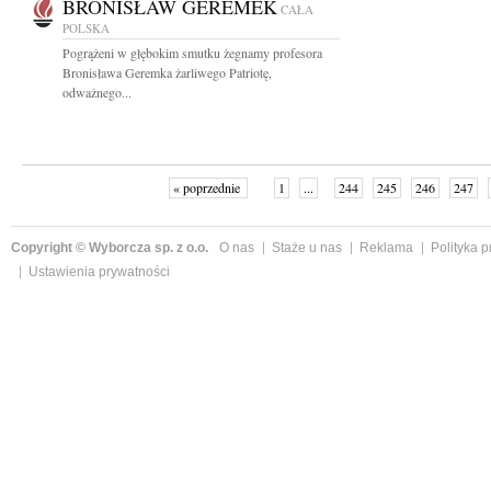
BRONISŁAW GEREMEK
CAŁA
POLSKA
Pogrążeni w głębokim smutku żegnamy profesora
Bronisława Geremka żarliwego Patriotę,
odważnego...
« poprzednie
1
...
244
245
246
247
Copyright © Wyborcza sp. z o.o.
O nas
Staże u nas
Reklama
Polityka 
Ustawienia prywatności