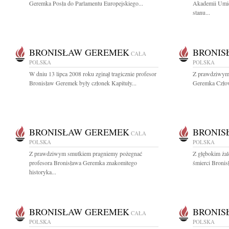
Geremka Posła do Parlamentu Europejskiego...
Akademii Umie
stanu...
BRONISŁAW GEREMEK
BRONIS
CAŁA
POLSKA
POLSKA
W dniu 13 lipca 2008 roku zginął tragicznie profesor
Z prawdziwym 
Bronisław Geremek były członek Kapituły...
Geremka Człowi
BRONISŁAW GEREMEK
BRONIS
CAŁA
POLSKA
POLSKA
Z prawdziwym smutkiem pragniemy pożegnać
Z głębokim żal
profesora Bronisława Geremka znakomitego
śmierci Bronis
historyka...
BRONISŁAW GEREMEK
BRONIS
CAŁA
POLSKA
POLSKA