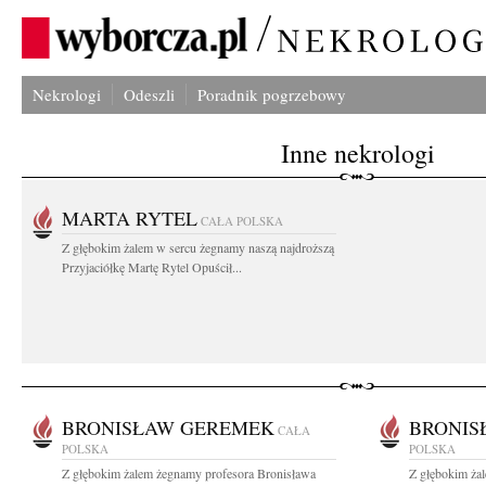
Nekrologi
Odeszli
Poradnik pogrzebowy
Inne nekrologi
MARTA RYTEL
CAŁA POLSKA
Z głębokim żalem w sercu żegnamy naszą najdroższą
Przyjaciółkę Martę Rytel Opuścił...
BRONISŁAW GEREMEK
BRONIS
CAŁA
POLSKA
POLSKA
Z głębokim żalem żegnamy profesora Bronisława
Z głębokim ża