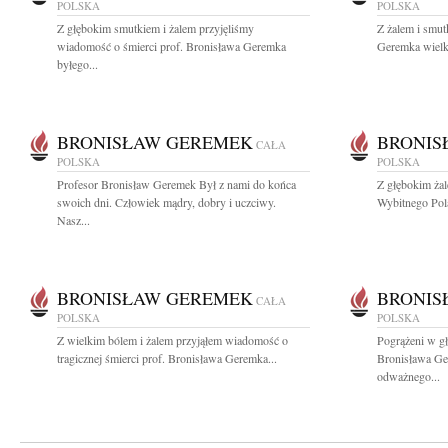
POLSKA
POLSKA
Z głębokim smutkiem i żalem przyjęliśmy
Z żalem i smu
wiadomość o śmierci prof. Bronisława Geremka
Geremka wielką 
byłego...
BRONISŁAW GEREMEK
BRONIS
CAŁA
POLSKA
POLSKA
Profesor Bronisław Geremek Był z nami do końca
Z głębokim ża
swoich dni. Człowiek mądry, dobry i uczciwy.
Wybitnego Pola
Nasz...
BRONISŁAW GEREMEK
BRONIS
CAŁA
POLSKA
POLSKA
Z wielkim bólem i żalem przyjąłem wiadomość o
Pogrążeni w g
tragicznej śmierci prof. Bronisława Geremka...
Bronisława Ger
odważnego...