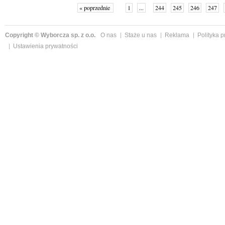
« poprzednie
1
...
244
245
246
247
Copyright © Wyborcza sp. z o.o.
O nas
Staże u nas
Reklama
Polityka 
Ustawienia prywatności