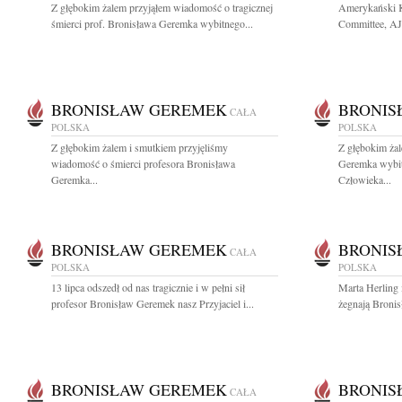
Z głębokim żalem przyjąłem wiadomość o tragicznej
Amerykański K
śmierci prof. Bronisława Geremka wybitnego...
Committee, AJ
BRONISŁAW GEREMEK
BRONIS
CAŁA
POLSKA
POLSKA
Z głębokim żalem i smutkiem przyjęliśmy
Z głębokim ża
wiadomość o śmierci profesora Bronisława
Geremka wybit
Geremka...
Człowieka...
BRONISŁAW GEREMEK
BRONIS
CAŁA
POLSKA
POLSKA
13 lipca odszedł od nas tragicznie i w pełni sił
Marta Herling 
profesor Bronisław Geremek nasz Przyjaciel i...
żegnają Bronis
BRONISŁAW GEREMEK
BRONIS
CAŁA