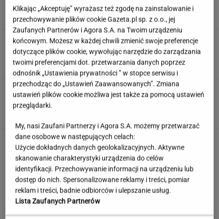
występ, brawo!
Klikając „Akceptuję” wyrażasz też zgodę na zainstalowanie i
przechowywanie plików cookie Gazeta.pl sp. z o.o., jej
Zaufanych Partnerów i Agora S.A. na Twoim urządzeniu
Weekendowy quiz wyłoni prymusów.
końcowym. Możesz w każdej chwili zmienić swoje preferencje
Większość z was odpada już w 3. pytaniu
dotyczące plików cookie, wywołując narzędzie do zarządzania
twoimi preferencjami dot. przetwarzania danych poprzez
odnośnik „Ustawienia prywatności ” w stopce serwisu i
przechodząc do „Ustawień Zaawansowanych”. Zmiana
Jedno przekonanie może utrudniać życie
ustawień plików cookie możliwa jest także za pomocą ustawień
osobom z astygmatyzmem. Zwłaszcza latem
przeglądarki.
MATERIAŁ PROMOCYJNY
My, nasi Zaufani Partnerzy i Agora S.A. możemy przetwarzać
dane osobowe w następujących celach:
Uciekli z Warszawy do
Użycie dokładnych danych geolokalizacyjnych. Aktywne
Łomianek. Dziś mówią o jednym: korkach
skanowanie charakterystyki urządzenia do celów
SUBSKRYPCJA
identyfikacji. Przechowywanie informacji na urządzeniu lub
dostęp do nich. Spersonalizowane reklamy i treści, pomiar
reklam i treści, badnie odbiorców i ulepszanie usług.
Oto darmowy sposób na
odcinkowe pomiary prędkości. Polski program
Lista Zaufanych Partnerów
TOMASZ OKUROWSKI