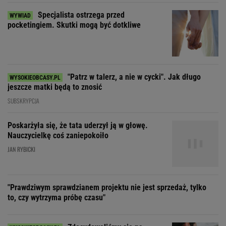
SUBSKRYPCJA
Poskarżyła się, że tata uderzył ją w głowę.
Nauczycielkę coś zaniepokoiło
JAN RYBICKI
"Prawdziwym sprawdzianem projektu nie jest sprzedaż, tylko
to, czy wytrzyma próbę czasu"
Zdecydowaliśmy się na
wspólne wakacje z przyjaciółką. Rozpoczęła
łowy
SUBSKRYPCJA