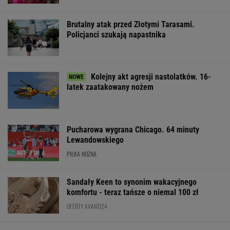
Włóż liść laurowy do
Pytamy o 15 osób,
Gawryluk kryty
lodówki na godzinę.
których wstyd nie
za debatę u
Efekt może cię
znać. Wiesz, z czego
Nawrockiego. T
zaskoczyć
słyną?
tłumaczy
ŻYĆ LEPIEJ