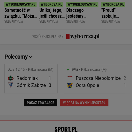
Pudło sezonu i cztery gole. Co za mecz
w Radomiu
Anastazja Kuś mistrzynią świata! Historyczny
występ, brawo!
LEKKOATLETYKA