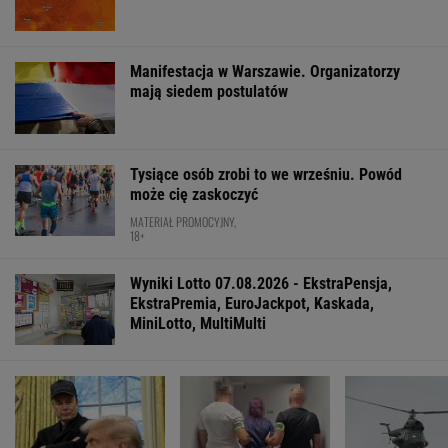
Jeśli unikniesz tych trzech rzeczy, opóźnisz
starczą demencję o 13 lat
Jak się zapisać do lekarza w NFZ bez
dzwonienia do przychodni
FINANSE I TECHNOLOGIA