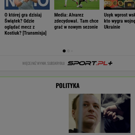
Kolejny akt agresji nastolatków. 16-latek
zaatakowany nożem
Nie będzie nowej umowy TVP z Kościołem.
Obowiązuje ta podpisana przez Kurskiego
MARCIN KOZŁOWSKI
Większość Polaków nie chce płacić tego
podatku. "To sygnał alarmowy"