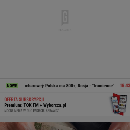
acharowej: Polska ma 800+, Rosja - "trumienne"
Pudło sez
NOWE
OFERTA SUBSKRYPCJI
Premium: TOK FM + Wyborcza.pl
MOCNE MEDIA W DUO PAKIECIE. SPRAWDŹ