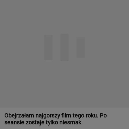
Obejrzałam najgorszy film tego roku. Po
seansie zostaje tylko niesmak
Specjalista ostrzega przed
pocketingiem. Skutki mogą być dotkliwe
"Patrz w talerz, a nie w cycki". Jak długo
jeszcze matki będą to znosić