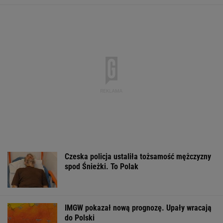
DOGE miał przynieść
Makabryczna zbrodnia
Zerwana linia
USA miliardowe
pod Radomiem. Policja
energetyczna n
oszczędności. Co
zatrzymała
Podlasiu. Żand
poszło nie tak?
podejrzanych
sprawdza śmigł
WSPÓŁPRACA PŁATNA Z WYBORCZA.PL
ZROZUM, POZNAJ, ODKRYWAJ
SEKCJA Z SUBSKRYPCJĄ
Tytuł tej książki jest hasłem, znają je ludzie,
którzy jej nie czytali
Zaćmienie 12 sierpnia: praktyczny przewodnik