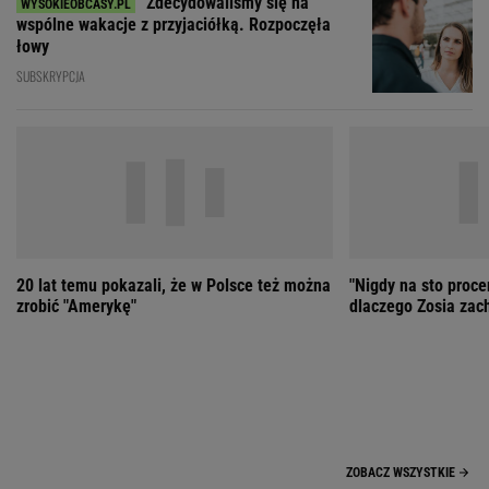
20 lat temu pokazali, że w Polsce też można
"Nigdy na sto proce
zrobić "Amerykę"
dlaczego Zosia zac
ZOBACZ WSZYSTKIE
Wybierz miasto
PEŁNA POGODA
Załaduj ponownie
Jakość powietrza:
-
Ciśnienie:
Opady:
Zachmurzenie:
-
-%
-%