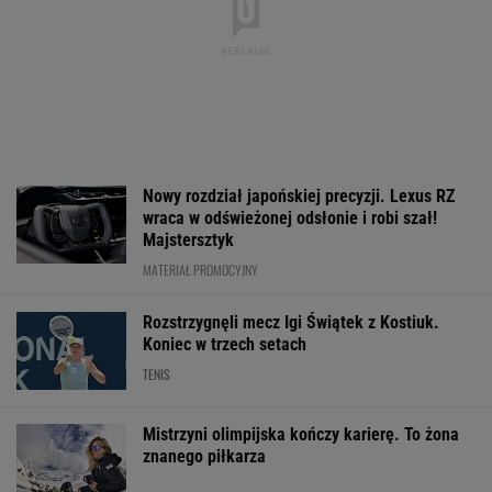
MATERIAŁ PROMOCYJNY
Uciekał 37 kilometrów i go nie
złapano. Popis na "królewskim" etapie Tour de
Pologne
KOLARSTWO
O której gra dzisiaj
Media: Alvarez
Usyk wprost ws
Świątek? Gdzie
zdecydował. Tam chce
kto wygra wojn
oglądać mecz z
grać w nowym sezonie
Ukrainie
Kostiuk? [Transmisja]
WIĘCEJ NIŻ WYNIK. SUBSKRYBUJ