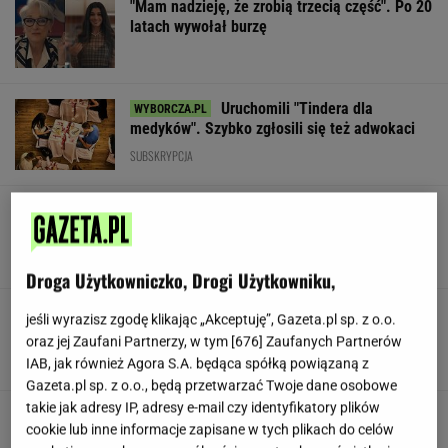
"Mam nadzieję, że zrobią trzecią część". Po 20
latach wywołał burzę
Uruchomili "Tindera dla
medyków". Szybko zgłosili się też adwokaci
SUBSKRYPCJA
To najdłuższe jezioro w Polsce. Ma aż 16 wysp
Droga Użytkowniczko, Drogi Użytkowniku,
Gawryluk reaguje na krytykę po debacie u
jeśli wyrazisz zgodę klikając „Akceptuję”, Gazeta.pl sp. z o.o.
Nawrockiego. Co na to Polsat?
oraz jej Zaufani Partnerzy, w tym [
676
] Zaufanych Partnerów
IAB, jak również Agora S.A. będąca spółką powiązaną z
Gazeta.pl sp. z o.o., będą przetwarzać Twoje dane osobowe
takie jak adresy IP, adresy e-mail czy identyfikatory plików
cookie lub inne informacje zapisane w tych plikach do celów