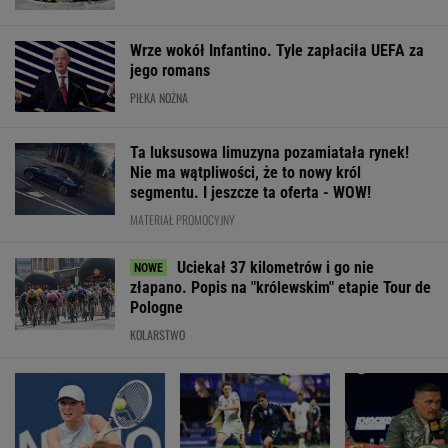
POLITYKA
Tisza wybrała
Sondaż:
Były żołnierz
Seria ataków
Andrasa Bakę
Kwaśniewskiego
USA więziony w
nożowników w
na kandydata
lubią wszyscy,
Rosji. Jego stan
Kamiennej
na prezydenta
Dudę
jest krytyczny
Górze. Nowe
praktycznie nikt
informacje
WIADOMOŚCI