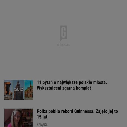
Brutalny atak przed Złotymi Tarasami.
Policjanci szukają napastnika
Kolejny akt agresji nastolatków. 16-
latek zaatakowany nożem
Pucharowa wygrana Chicago. 64 minuty
Lewandowskiego
PIŁKA NOŻNA
Sandały Keen to synonim wakacyjnego
komfortu - teraz tańsze o niemal 100 zł
OFERTY AVANTI24