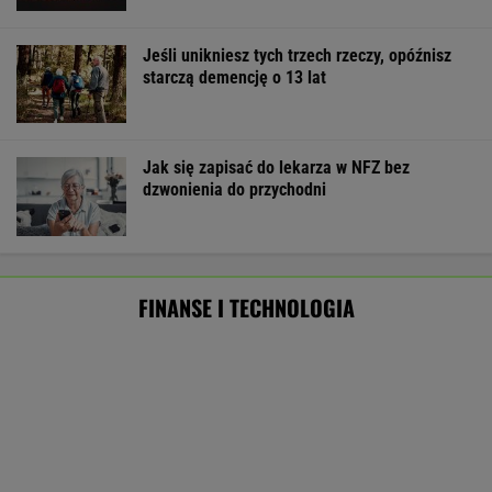
Masowo tracą pracę przez AI?
To tylko forma "moralnego bufora"
SUBSKRYPCJA