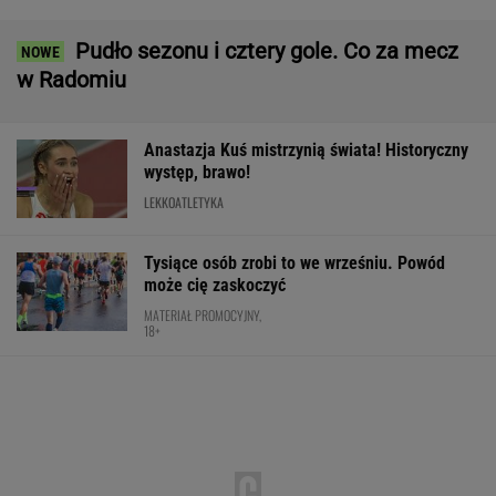
Majstersztyk
MATERIAŁ PROMOCYJNY
Rozstrzygnęli mecz Igi Świątek z Kostiuk.
Koniec w trzech setach
TENIS
Mistrzyni olimpijska kończy karierę. To żona
znanego piłkarza
Wrze wokół Infantino. Tyle zapłaciła UEFA za
jego romans
PIŁKA NOŻNA
Ta luksusowa limuzyna pozamiatała rynek!
Nie ma wątpliwości, że to nowy król
segmentu. I jeszcze ta oferta - WOW!