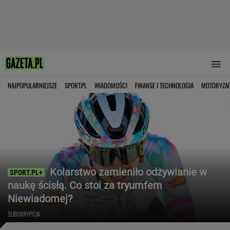
NAJPOPULARNIEJSZE
SPORT.PL
WIADOMOŚCI
FINANSE I TECHNOLOGIA
MOTORYZA
Kolarstwo zamieniło odżywianie w
naukę ścisłą. Co stoi za tryumfem
Niewiadomej?
SUBSKRYPCJA