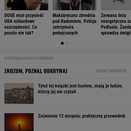
Mają pieniądze i przejmują tereny. "Land Back"
rozkwita
BIZNES
Pierwszy etap GAT zakończony. To
strategiczna inwestycja dla polskiego
eksportu
MATERIAŁ PROMOCYJNY
Starzejąca się Polska uwalnia tysiące lokali.
Co czeka rynek?