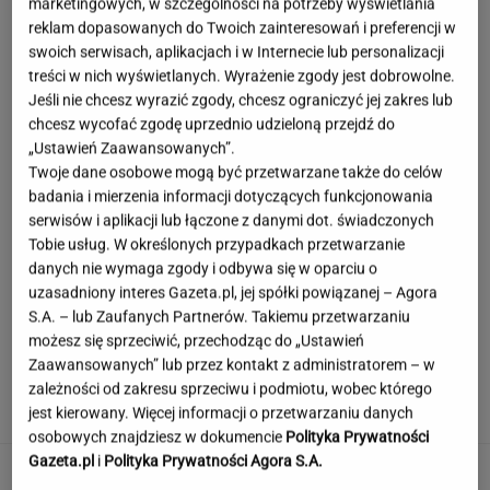
marketingowych, w szczególności na potrzeby wyświetlania
reklam dopasowanych do Twoich zainteresowań i preferencji w
swoich serwisach, aplikacjach i w Internecie lub personalizacji
treści w nich wyświetlanych. Wyrażenie zgody jest dobrowolne.
Jeśli nie chcesz wyrazić zgody, chcesz ograniczyć jej zakres lub
chcesz wycofać zgodę uprzednio udzieloną przejdź do
„Ustawień Zaawansowanych”.
Twoje dane osobowe mogą być przetwarzane także do celów
badania i mierzenia informacji dotyczących funkcjonowania
serwisów i aplikacji lub łączone z danymi dot. świadczonych
Tobie usług. W określonych przypadkach przetwarzanie
danych nie wymaga zgody i odbywa się w oparciu o
uzasadniony interes Gazeta.pl, jej spółki powiązanej – Agora
S.A. – lub Zaufanych Partnerów. Takiemu przetwarzaniu
możesz się sprzeciwić, przechodząc do „Ustawień
Moby poruszony widokiem w Warszawie. Pod
Zaawansowanych” lub przez kontakt z administratorem – w
nagraniem tysiące reakcji
zależności od zakresu sprzeciwu i podmiotu, wobec którego
jest kierowany. Więcej informacji o przetwarzaniu danych
osobowych znajdziesz w dokumencie
Polityka Prywatności
Gazeta.pl
i
Polityka Prywatności Agora S.A.
Anastazja Kuś mistrzynią świata! Historyczny