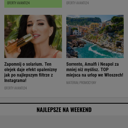
kupimy ją z RABATEM
OFERTY AVANTI24
OFERTY AVANTI24
Zapomnij o solarium. Ten
Sorrento, Amalfi i Neapol za
olejek daje efekt opalenizny
mniej niż myślisz. TOP
jak po najlepszym filtrze z
miejsca na urlop we Włoszech!
Instagrama!
MATERIAŁ PROMOCYJNY
OFERTY AVANTI24
NAJLEPSZE NA WEEKEND