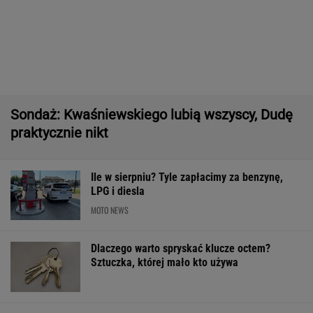
11 pytań o największe polskie miasta.
Wykształceni zgarną komplet
Polka pobiła rekord Guinnessa. Zajęło jej to
15 lat
KSIĄŻKA