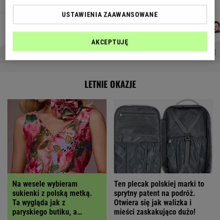
USTAWIENIA ZAAWANSOWANE
JUSTYNA
MICHAŁ
DOMINIK
WIKTORIA
Autorzy:
BRYCZKOWSKA
TRELA
SENKOWSKI
BECZEK
AKCEPTUJĘ
PROBLEMY POLSKICH SIATKARZY
ZNAK Z '30'
WISŁAWA SZYMBORSKA
LETNIE OKAZJE
Na wesele wybieram
Ten plecak polskiej marki to
sukienki z polską metką.
sprytny patent na podróż.
Ta wygląda jak z
Otwiera się jak walizka i
paryskiego butiku, a
mieści zaskakująco dużo!