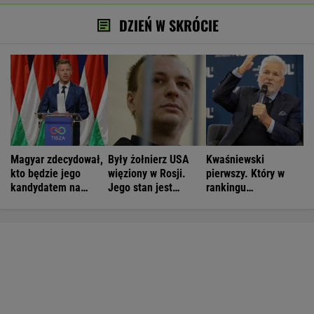
DZIEŃ W SKRÓCIE
Magyar zdecydował,
Były żołnierz USA
Kwaśniewski
kto będzie jego
więziony w Rosji.
pierwszy. Który w
kandydatem na
Jego stan jest
rankingu
prezydenta
krytyczny
prezydentów jest
Duda?