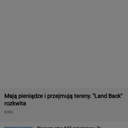
Chrupiące skrzydełka w kilka minut i bez
tłuszczu? Ten sprzęt przyrządzi je tak jak
lubisz
REKLAMA CENEO
Nie tylko zaćmienie Słońca. Sierpień zamieni
niebo w scenę niezwykłych widowisk
BIZNES
ZUS dopłaca Ukraińcom do emerytur.
Konfederacja grzmi, ale zapomina o ważnej
rzeczy