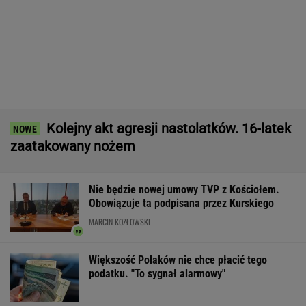
IMGW pokazał nową prognozę. Upały wracają
do Polski
Manifestacja w Warszawie. Organizatorzy
mają siedem postulatów
Tysiące osób zrobi to we wrześniu. Powód
może cię zaskoczyć
MATERIAŁ PROMOCYJNY,
18+
Wyniki Lotto 07.08.2026 - EkstraPensja,
EkstraPremia, EuroJackpot, Kaskada,
MiniLotto, MultiMulti