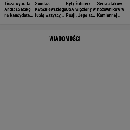
Czeska policja ustaliła tożsamość mężczyzny
spod Śnieżki. To Polak