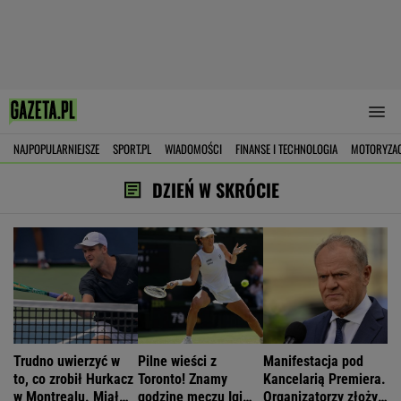
NAJPOPULARNIEJSZE
SPORT.PL
WIADOMOŚCI
FINANSE I TECHNOLOGIA
MOTORYZA
DZIEŃ W SKRÓCIE
Trudno uwierzyć w
Pilne wieści z
Manifestacja pod
to, co zrobił Hurkacz
Toronto! Znamy
Kancelarią Premiera.
w Montrealu. Miał
godzinę meczu Igi
Organizatorzy złożyli