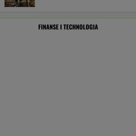
Frankowicze nie muszą czekać
na decyzję sądu. Ważne zmiany w przepisach
SUBSKRYPCJA
Chcesz skutecznie umyć elewację domu,
taras, grilla? Te myjki ciśnieniowe są świetne!
REKLAMA CENEO
ZUS dopłaca Ukraińcom do emerytur.
Konfederacja grzmi, ale zapomina o ważnej
rzeczy