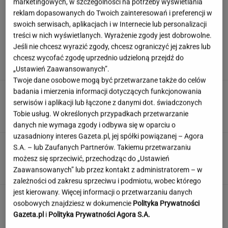
marketingowych, w szczególności na potrzeby wyświetlania
reklam dopasowanych do Twoich zainteresowań i preferencji w
swoich serwisach, aplikacjach i w Internecie lub personalizacji
Wachowicz wraz z Kurzopkami
treści w nich wyświetlanych. Wyrażenie zgody jest dobrowolne.
pożegnała się z "halo tu polsat". Mówi o
Jeśli nie chcesz wyrazić zgody, chcesz ograniczyć jej zakres lub
zaskoczeniu
chcesz wycofać zgodę uprzednio udzieloną przejdź do
MARCIN WOLNIAK
„Ustawień Zaawansowanych”.
Twoje dane osobowe mogą być przetwarzane także do celów
badania i mierzenia informacji dotyczących funkcjonowania
Nowe informacje o mężczyźnie spod Śnieżki.
To Polak
serwisów i aplikacji lub łączone z danymi dot. świadczonych
Tobie usług. W określonych przypadkach przetwarzanie
danych nie wymaga zgody i odbywa się w oparciu o
uzasadniony interes Gazeta.pl, jej spółki powiązanej – Agora
Rozwiąż quiz geograficzny i dopasuj miasto do
S.A. – lub Zaufanych Partnerów. Takiemu przetwarzaniu
państwa. Zdobędziesz 9/13?
możesz się sprzeciwić, przechodząc do „Ustawień
Zaawansowanych” lub przez kontakt z administratorem – w
zależności od zakresu sprzeciwu i podmiotu, wobec którego
jest kierowany. Więcej informacji o przetwarzaniu danych
Jeden wakacyjny nawyk może mieć
osobowych znajdziesz w dokumencie
Polityka Prywatności
nieprzyjemne konsekwencje. Też tak robisz?
Gazeta.pl
i
Polityka Prywatności Agora S.A.
MATERIAŁ PROMOCYJNY