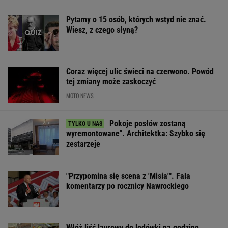
Efekt może cię zaskoczyć
Sandały Keen to synonim wakacyjnego
komfortu - teraz tańsze o niemal 100 zł
OFERTY AVANTI24
ZUS dopłaca
Zwodniczy quiz dla
Solidarni z Ukra
Ukraińcom do
oczytanych. Wskażesz
Manifestanci m
emerytur.
prawdziwy tytuł
siedem postula
Konfederacja grzmi,
książki?
ale zapomina o ważnej
rzeczy