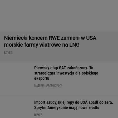
Rekord w Orlenie i nagła reakcja byłego
prezesa. Poszło o kierowców
BIZNES
Paramount przekonał
Nowe eLicytacje
Rynek pracy: S
Wielką Brytanię ws.
ruszyły pełną parą.
bezrobocia w gó
fuzji. "Nie budzi obaw"
Dużo samochodów w
Gdzie najtrudnie
dobrej cenie
etat?
WALUTY I GIEŁDA
EUR
USD
CHF
GBP
WIG