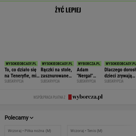
Pogoń Siedlce
2
Hubert Hurkacz
POKAŻ TRWAJĄCE
WIĘCEJ NA
WYNIKI.SPORT.PL
SPORT.PL