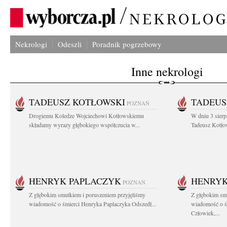
Nekrologi
Odeszli
Poradnik pogrzebowy
Inne nekrologi
TADEUSZ KOTŁOWSKI
TADEUS
POZNAŃ
Drogiemu Koledze Wojciechowi Kotłowskiemu
W dniu 3 sierp
składamy wyrazy głębokiego współczucia w...
Tadeusz Kotłow
HENRYK PAPLACZYK
HENRYK
POZNAŃ
Z głębokim smutkiem i poruszeniem przyjęliśmy
Z głębokim smu
wiadomość o śmierci Henryka Paplaczyka Odszedł...
wiadomość o ś
Człowiek,...