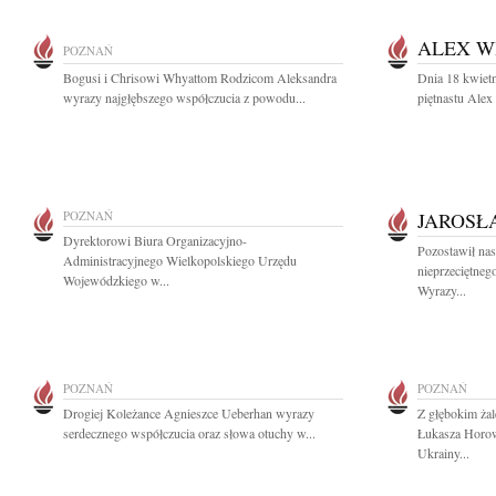
ALEX W
POZNAŃ
Bogusi i Chrisowi Whyattom Rodzicom Aleksandra
Dnia 18 kwietn
wyrazy najgłębszego współczucia z powodu...
piętnastu Alex
POZNAŃ
JAROSŁ
Dyrektorowi Biura Organizacyjno-
Pozostawił nas
Administracyjnego Wielkopolskiego Urzędu
nieprzeciętneg
Wojewódzkiego w...
Wyrazy...
POZNAŃ
POZNAŃ
Drogiej Koleżance Agnieszce Ueberhan wyrazy
Z głębokim ża
serdecznego współczucia oraz słowa otuchy w...
Łukasza Horo
Ukrainy...