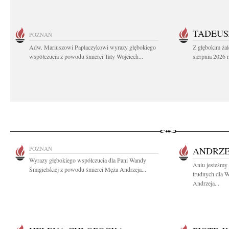
TADEUS
POZNAŃ
Adw. Mariuszowi Paplaczykowi wyrazy głębokiego
Z głębokim ża
współczucia z powodu śmierci Taty Wojciech...
sierpnia 2026 r
POZNAŃ
ANDRZE
Wyrazy głębokiego współczucia dla Pani Wandy
Aniu jesteśmy 
Śmigielskiej z powodu śmierci Męża Andrzeja...
trudnych dla W
Andrzeja...