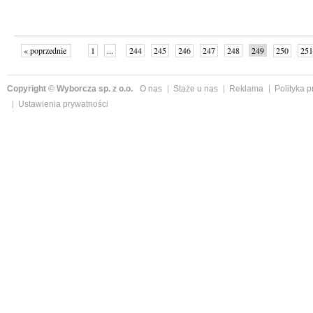
« poprzednie
1
...
244
245
246
247
248
249
250
251
następne »
Copyright © Wyborcza sp. z o.o.
O nas
Staże u nas
Reklama
Polityka 
Ustawienia prywatności