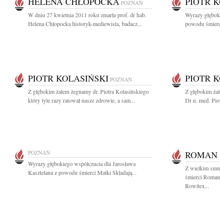
HELENA CHŁOPOCKA
PIOTR 
POZNAŃ
W dniu 27 kwietnia 2011 roku zmarła prof. dr hab.
Wyrazy głęboki
Helena Chłopocka historyk-mediewista, badacz...
powodu śmierci
PIOTR KOLASIŃSKI
PIOTR 
POZNAŃ
Z głębokim żalem żegnamy dr. Piotra Kolasińskiego
Z głębokim ża
który tyle razy ratował nasze zdrowie, a sam...
Dr n. med. Pio
POZNAŃ
ROMAN 
Wyrazy głębokiego współczucia dla Jarosława
Z wielkim smu
Kasztelana z powodu śmierci Matki Składają...
śmierci Roman
Rowitex...