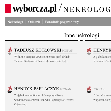
Nekrologi
Odeszli
Poradnik pogrzebowy
Inne nekrologi
TADEUSZ KOTŁOWSKI
HENRYK
POZNAŃ
W dniu 3 sierpnia 2026 roku zmarł prof. dr hab.
Z głębokim sm
Tadeusz Kotłowski Przez całe swe życie był...
wiadomość o ś
HENRYK PAPLACZYK
POZNAŃ
POZNAŃ
Z głębokim smutkiem i żalem przyjęliśmy
Adw. Mariuszo
wiadomość o śmierci Henryka Paplaczyka Odszedł
współczucia z 
Człowiek,...