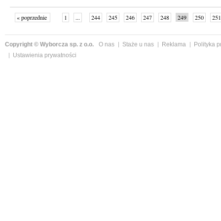
« poprzednie
1
...
244
245
246
247
248
249
250
251
następne »
Copyright © Wyborcza sp. z o.o.
O nas
Staże u nas
Reklama
Polityka 
Ustawienia prywatności