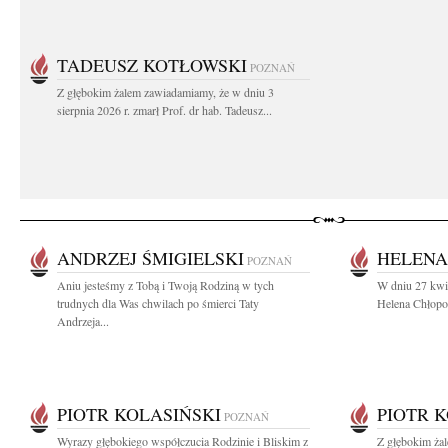
TADEUSZ KOTŁOWSKI
POZNAŃ
Z głębokim żalem zawiadamiamy, że w dniu 3
sierpnia 2026 r. zmarł Prof. dr hab. Tadeusz...
ANDRZEJ ŚMIGIELSKI
HELENA
POZNAŃ
Aniu jesteśmy z Tobą i Twoją Rodziną w tych
W dniu 27 kwie
trudnych dla Was chwilach po śmierci Taty
Helena Chłopoc
Andrzeja...
PIOTR KOLASIŃSKI
PIOTR 
POZNAŃ
Wyrazy głębokiego współczucia Rodzinie i Bliskim z
Z głębokim żal