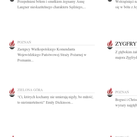
Przepełnieni bólem i smutkiem żegnamy Annę
Wstrząśnięci 
Langner nieskazitelnego charakteru Sędziego,...
się w bólu z Jej
POZNAŃ
ZYGFRY
Zastępcy Wielkopolskiego Komendanta
Z głębokim ża
Wojewódzkiego Państwowej Straży Pożarnej w
majora Zygfry
Poznaniu...
ZIELONA GÓRA
POZNAŃ
"Ci, których kochamy nie umierają nigdy, bo miłość,
Bogusi i Chri
to nieśmiertelność" Emily Dickinson...
wyrazy najgłę