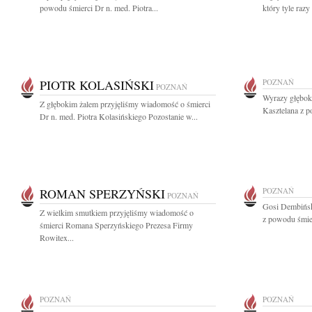
powodu śmierci Dr n. med. Piotra...
który tyle razy
PIOTR KOLASIŃSKI
POZNAŃ
POZNAŃ
Wyrazy głębok
Z głębokim żalem przyjęliśmy wiadomość o śmierci
Kasztelana z p
Dr n. med. Piotra Kolasińskiego Pozostanie w...
ROMAN SPERZYŃSKI
POZNAŃ
POZNAŃ
Gosi Dembińsk
Z wielkim smutkiem przyjęliśmy wiadomość o
z powodu śmier
śmierci Romana Sperzyńskiego Prezesa Firmy
Rowitex...
POZNAŃ
POZNAŃ