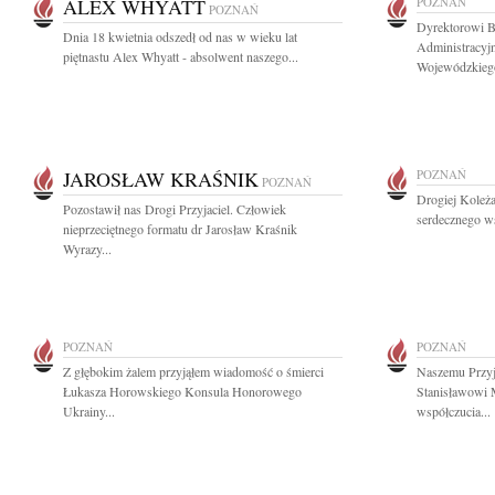
ALEX WHYATT
POZNAŃ
POZNAŃ
Dyrektorowi B
Dnia 18 kwietnia odszedł od nas w wieku lat
Administracyj
piętnastu Alex Whyatt - absolwent naszego...
Wojewódzkiego
JAROSŁAW KRAŚNIK
POZNAŃ
POZNAŃ
Drogiej Koleż
Pozostawił nas Drogi Przyjaciel. Człowiek
serdecznego ws
nieprzeciętnego formatu dr Jarosław Kraśnik
Wyrazy...
POZNAŃ
POZNAŃ
Z głębokim żalem przyjąłem wiadomość o śmierci
Naszemu Przyj
Łukasza Horowskiego Konsula Honorowego
Stanisławowi 
Ukrainy...
współczucia...