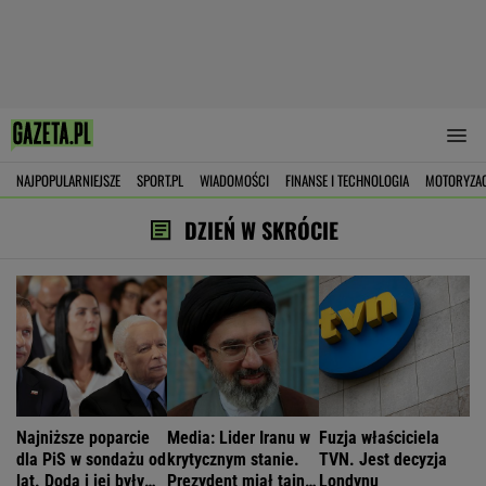
NAJPOPULARNIEJSZE
SPORT.PL
WIADOMOŚCI
FINANSE I TECHNOLOGIA
MOTORYZA
DZIEŃ W SKRÓCIE
Najniższe poparcie
Media: Lider Iranu w
Fuzja właściciela
dla PiS w sondażu od
krytycznym stanie.
TVN. Jest decyzja
lat. Doda i jej były
Prezydent miał tajne
Londynu