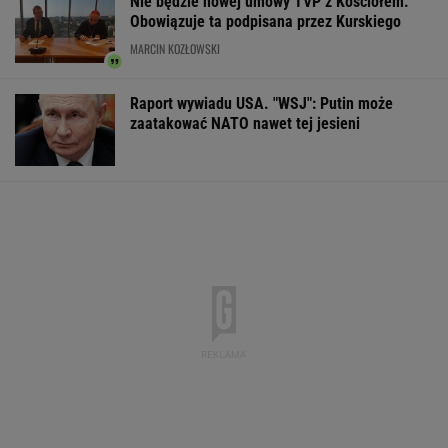
Nowe informacje o mężczyźnie spod
Śnieżki. To Polak
Makabryczna zbrodnia pod Radomiem. Policja
zatrzymała podejrzanych
Boom w lotnictwie. Nie tylko LOT szuka
pracowników. Płacą 25 tys. zł
BIZNES
Poszukiwania trzech Afganek. Zaginęły w
Warszawie