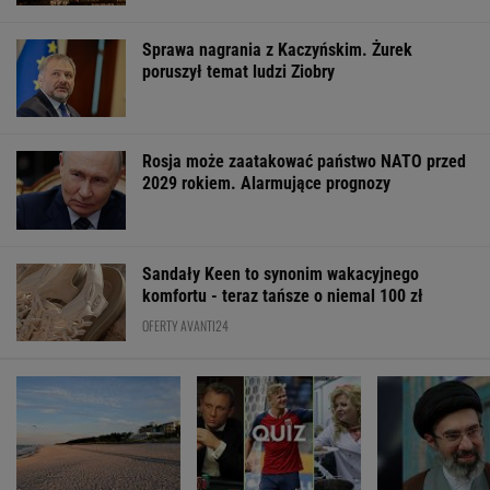
Sandały Keen to synonim wakacyjnego
komfortu - teraz tańsze o niemal 100 zł
OFERTY AVANTI24
Pustki w kurorcie nad
My podajemy dwa
Iran. Media: M
morzem. "Z roku na
nazwiska, ty
Chamenei jest 
rok turystów jest coraz
dopasowujesz trzecie.
stanie krytycz
mniej"
Co łączy te osoby?
ŻYĆ LEPIEJ