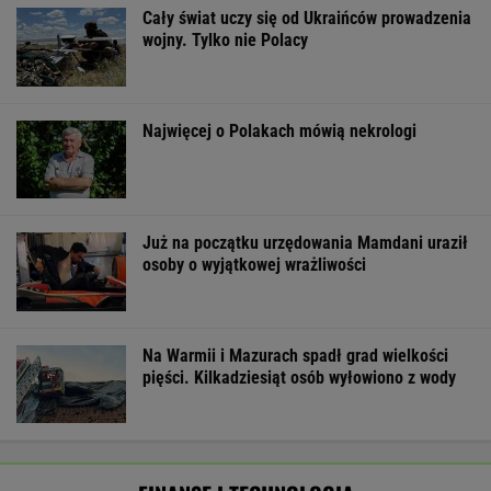
FINANSE I TECHNOLOGIA
Paramount przekonał Wielką Brytanię
ws. fuzji. "Nie budzi obaw"
BIZNES