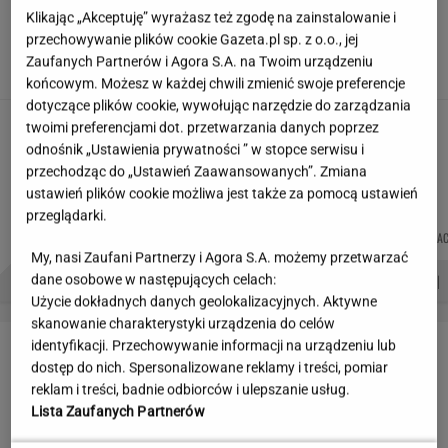
Klikając „Akceptuję” wyrażasz też zgodę na zainstalowanie i
Partnerka Litewki po jego
przechowywanie plików cookie Gazeta.pl sp. z o.o., jej
śmierci: Niektórzy zlecieli się jak sępy
Zaufanych Partnerów i Agora S.A. na Twoim urządzeniu
SUBSKRYPCJA
końcowym. Możesz w każdej chwili zmienić swoje preferencje
dotyczące plików cookie, wywołując narzędzie do zarządzania
Hołownia szykuje wielki powrót? "Planują
twoimi preferencjami dot. przetwarzania danych poprzez
polityczny zamach"
odnośnik „Ustawienia prywatności ” w stopce serwisu i
przechodząc do „Ustawień Zaawansowanych”. Zmiana
ustawień plików cookie możliwa jest także za pomocą ustawień
przeglądarki.
MARTA
MICHAŁ
JOANNA
MIŁOSZ
Autorzy:
KORYCKA
TRELA
CHOJNACKA
WIATROWSKI-BUJA
My, nasi Zaufani Partnerzy i Agora S.A. możemy przetwarzać
PROBLEMY POLSKICH SIATKARZY
ZNAK Z '30'
WISŁAWA SZYMBORSKA
dane osobowe w następujących celach:
Użycie dokładnych danych geolokalizacyjnych. Aktywne
skanowanie charakterystyki urządzenia do celów
LETNIE OKAZJE
identyfikacji. Przechowywanie informacji na urządzeniu lub
dostęp do nich. Spersonalizowane reklamy i treści, pomiar
reklam i treści, badnie odbiorców i ulepszanie usług.
Lista Zaufanych Partnerów