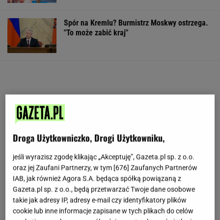
Spór na Kremlu? Burmistrz Moskwy ostrzega.
"To może zabić kraj"
Droga Użytkowniczko, Drogi Użytkowniku,
jeśli wyrazisz zgodę klikając „Akceptuję”, Gazeta.pl sp. z o.o.
oraz jej Zaufani Partnerzy, w tym [
676
] Zaufanych Partnerów
IAB, jak również Agora S.A. będąca spółką powiązaną z
Gazeta.pl sp. z o.o., będą przetwarzać Twoje dane osobowe
takie jak adresy IP, adresy e-mail czy identyfikatory plików
cookie lub inne informacje zapisane w tych plikach do celów