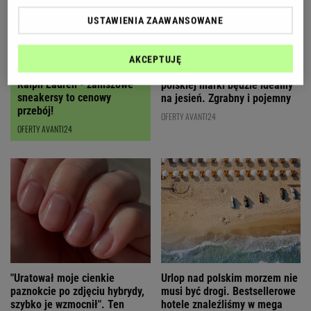
USTAWIENIA ZAAWANSOWANE
AKCEPTUJĘ
Czyszczenie magazynów
Ten karmelowy kuferek od
Ralph Lauren - zamszowe
polskiej marki będzie idealny
sneakersy to cenowy
na jesień. Zgrabny i pojemny
przebój!
OFERTY AVANTI24
OFERTY AVANTI24
"Uratował moje cienkie
Urlop nad polskim morzem nie
paznokcie po zdjęciu hybrydy,
musi być drogi. Bestsellerowe
szybko je wzmocnił". Ten
hotele znaleźliśmy w mega