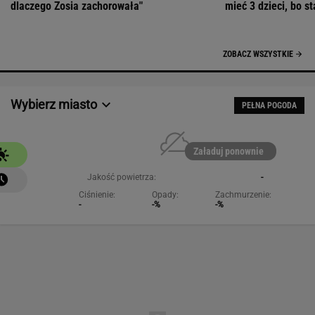
Załaduj ponownie
Jakość powietrza:
-
Ciśnienie:
Opady:
Zachmurzenie:
-
-%
-%