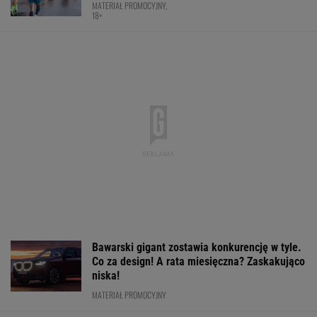
Bawarski gigant zostawia konkurencję w tyle.
Co za design! A rata miesięczna? Zaskakująco
niska!
MATERIAŁ PROMOCYJNY
Rosja wraca, ale do Polski nie
przyleci. Polscy siatkarze reagują. "Nie
rozumiem"
SUBSKRYPCJA
Cały świat widział, jak Switolina potraktowała
rywalkę po meczu
TENIS