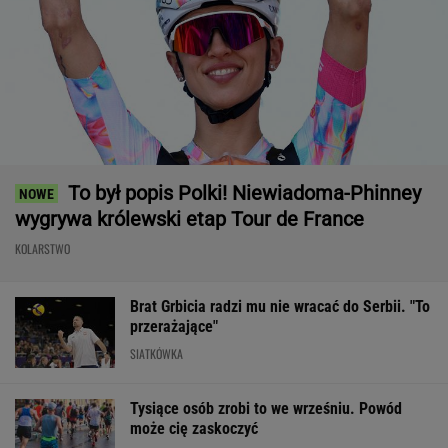
To był popis Polki! Niewiadoma-Phinney
wygrywa królewski etap Tour de France
KOLARSTWO
Brat Grbicia radzi mu nie wracać do Serbii. "To
przerażające"
SIATKÓWKA
Tysiące osób zrobi to we wrześniu. Powód
może cię zaskoczyć
MATERIAŁ PROMOCYJNY,
18+