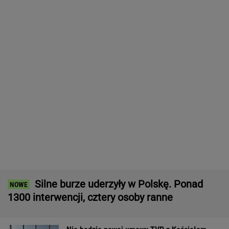
1300 interwencji, cztery osoby ranne
Nie będzie nowej umowy TVP z Kościołem.
Obowiązuje ta podpisana przez Kurskiego
MARCIN KOZŁOWSKI
Raport wywiadu USA. "WSJ": Putin może
zaatakować NATO nawet tej jesieni