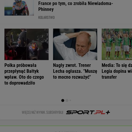
Polka próbowała
Nagły zwrot. Trener
Media: To się dz
przepłynąć Bałtyk
Lecha ogłasza. "Muszę
Legia dopina wi
wpław. Oto do czego
to mocno rozważyć"
transfer
to doprowadziło
WIĘCEJ NIŻ WYNIK. SUBSKRYBUJ
POLITYKA