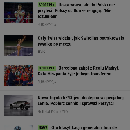
Barcelona zakpi z Realu Madryt.
Cała Hiszpania żyje jednym transferem
SUBSKRYPCJA
Nowa Toyota bZ4X jest dostępna w specjalnej
cenie. Pobierz cennik i sprawdź korzyść!
MATERIAŁ PROMOCYJNY
Oto klasyfikacja generalna Tour de
France po tym, co zrobiła Niewiadoma-
Phinney
KOLARSTWO