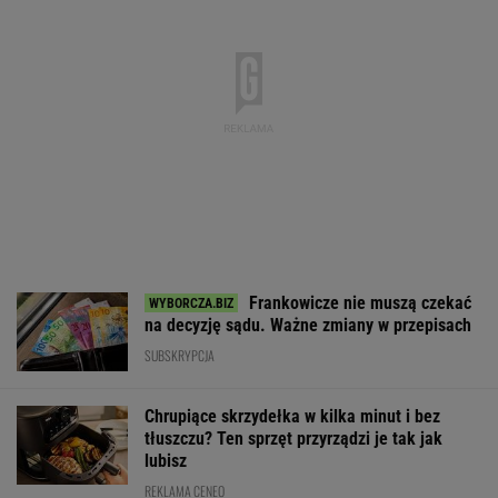
Rekord w Orlenie i nagła reakcja byłego
prezesa. Poszło o kierowców
BIZNES
Fala zarzutów wobec
Nowe eLicytacje
Rynek pracy: S
Orlenu. Fąfara nie
ruszyły pełną parą.
bezrobocia w gó
wytrzymał i
Dużo samochodów w
Gdzie najtrudnie
odpowiedział
dobrej cenie
etat?
WALUTY I GIEŁDA
EUR
USD
CHF
GBP
WIG