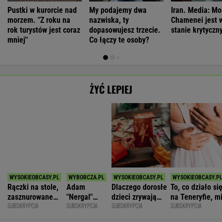
Rączki na stole,
Adam
Dlaczego dorosłe
To, co działo si
zasznurowane
"Nergal"
dzieci zrywają
na Teneryfie, m
SUBSKRYPCJA
SUBSKRYPCJA
SUBSKRYPCJA
SUBSKRYPCJA
usta. Byłam
Darski: Ja
kontakt z
się należało. Ni
wychowana w
wybieram
rodzicami?
myślałam, że to
dużej dyscyplinie
terapię, a
złe
WSPÓŁPRACA PŁATNA Z
większość
facetów
alkohol
Polecamy
●
Trwa
• Piłka nożna (M)
Dziś 18:00 • Tenis (M)
Polonia Bytom
0
Botic van de Zandschulp