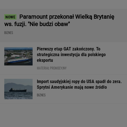
Frankowicze nie muszą czekać
na decyzję sądu. Ważne zmiany w przepisach
SUBSKRYPCJA
Chrupiące skrzydełka w kilka minut i bez
tłuszczu? Ten sprzęt przyrządzi je tak jak
lubisz
REKLAMA CENEO
ZUS dopłaca Ukraińcom do emerytur.
Konfederacja grzmi, ale zapomina o ważnej
rzeczy