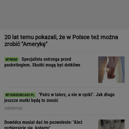
Specjalista ostrzega przed
pocketingiem. Skutki mogą być dotkliwe
"Patrz w talerz, a nie w cycki". Jak długo
jeszcze matki będą to znosić
SUBSKRYPCJA
Dowódca musiał dać im pozwolenie: "Ależ
rozbierajcie się, kobiety"
"Prawdziwym sprawdzianem projektu nie jest sprzedaż, tylko
to, czy wytrzyma próbę czasu"
Zastałam ich w łóżku: "To nie