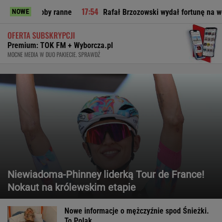
y ranne
Rafał Brzozowski wydał fortunę na wesele? Odsłania 
NOWE
OFERTA SUBSKRYPCJI
Premium: TOK FM + Wyborcza.pl
MOCNE MEDIA W DUO PAKIECIE. SPRAWDŹ
Niewiadoma-Phinney liderką Tour de France!
Nokaut na królewskim etapie
Nowe informacje o mężczyźnie spod Śnieżki.
To Polak