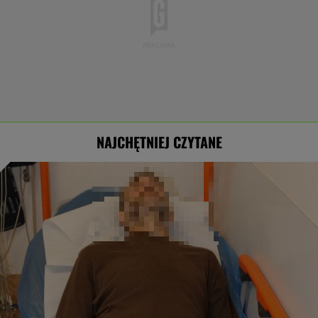
NAJCHĘTNIEJ CZYTANE
Nowe informacje o mężczyźnie spod
Śnieżki. To Polak
Miszczak o Cichopek i Kurzajewskim: Plują w
ich kierunku