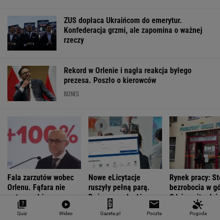
4,3000
3,7189
4,6054
5,0199
151 782,92
-0,05%
-0,4%
0,21%
-0,07%
-0,24%
SPRAWDŹ NOTOWANIA
Notowania dostarcza VIA24ONLINE
MATERIAŁY PROMOCYJNE
PRZEWAGA DZIĘKI TECHNICE
Quiz
Wideo
Gazeta.pl
Poczta
Pogoda