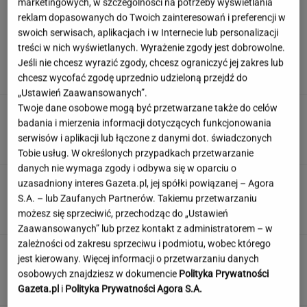
marketingowych, w szczególności na potrzeby wyświetlania
reklam dopasowanych do Twoich zainteresowań i preferencji w
swoich serwisach, aplikacjach i w Internecie lub personalizacji
Miszczak o odejściu Cichopek i
treści w nich wyświetlanych. Wyrażenie zgody jest dobrowolne.
Kurzajewskiego. "Kiedyś źle wybrali"
Jeśli nie chcesz wyrazić zgody, chcesz ograniczyć jej zakres lub
chcesz wycofać zgodę uprzednio udzieloną przejdź do
„Ustawień Zaawansowanych”.
Twoje dane osobowe mogą być przetwarzane także do celów
Zmiany w utylizacji opon. Nowe przepisy
badania i mierzenia informacji dotyczących funkcjonowania
dotkną wszystkich kierowców
serwisów i aplikacji lub łączone z danymi dot. świadczonych
Tobie usług. W określonych przypadkach przetwarzanie
danych nie wymaga zgody i odbywa się w oparciu o
Dzisiejszy copiątkowy quiz wiedzy nie zostawi
uzasadniony interes Gazeta.pl, jej spółki powiązanej – Agora
na tobie suchej nitki!
S.A. – lub Zaufanych Partnerów. Takiemu przetwarzaniu
możesz się sprzeciwić, przechodząc do „Ustawień
Zaawansowanych” lub przez kontakt z administratorem – w
zależności od zakresu sprzeciwu i podmiotu, wobec którego
To nie droga na skróty. Matka pokazuje, jak
jest kierowany. Więcej informacji o przetwarzaniu danych
naprawdę wygląda edukacja domowa
osobowych znajdziesz w dokumencie
Polityka Prywatności
MATERIAŁ PROMOCYJNY
Gazeta.pl
i
Polityka Prywatności Agora S.A.