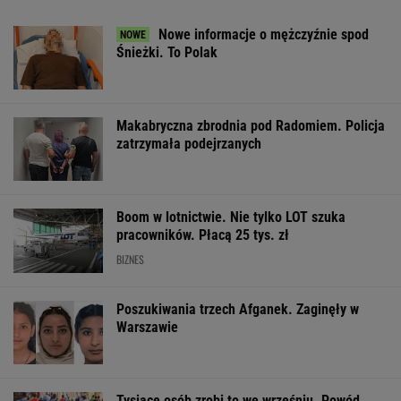
Tysiące osób zrobi to we wrześniu. Powód
może cię zaskoczyć
MATERIAŁ PROMOCYJNY,
18+
Inwestują miliardy i
Brutalny atak przed
Mężczyzna znal
narzekają. "Kolej
Złotymi Tarasami.
u podnóża Śnie
niszczy polsko-
Policjanci szukają
niemiecką przyjaźń"
napastnika
WSPÓŁPRACA PŁATNA Z WYBORCZA.PL