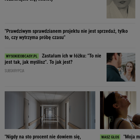
jest tak, jak myślisz". To jak jest?
SUBSKRYPCJA
"Nigdy na sto procent nie dowiem się,
"Moja ma
dlaczego Zosia zachorowała"
mieć 3 dzieci, bo st
ZOBACZ WSZYSTKIE
Wybierz miasto
PEŁNA POGODA