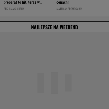
preparat to hit, teraz w
cenach!
świetnej cenie
REKLAMA CLARENA
MATERIAŁ PROMOCYJNY
NAJLEPSZE NA WEEKEND
20 lat temu pokazali, że w Polsce też można
zrobić "Amerykę"