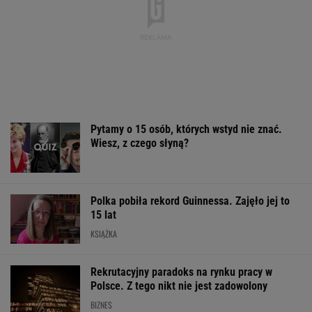
Pytamy o 15 osób, których wstyd nie znać.
Wiesz, z czego słyną?
Polka pobiła rekord Guinnessa. Zajęło jej to
15 lat
KSIĄŻKA
Rekrutacyjny paradoks na rynku pracy w
Polsce. Z tego nikt nie jest zadowolony
BIZNES
Sprawa nagrania z Kaczyńskim. Żurek
poruszył temat ludzi Ziobry
Rosja może zaatakować państwo NATO przed
2029 rokiem. Alarmujące prognozy