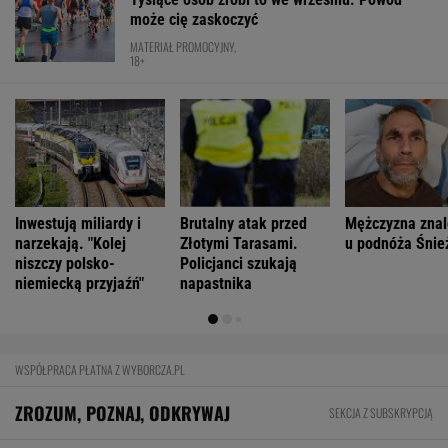
ZROZUM, POZNAJ, ODKRYWAJ
SEKCJA Z SUBSKRYPCJĄ
Cały świat uczy się od Ukraińców prowadzenia
wojny. Tylko nie Polacy
Najwięcej o Polakach mówią nekrologi
Już na początku urzędowania Mamdani uraził
osoby o wyjątkowej wrażliwości
Na Warmii i Mazurach spadł grad wielkości
pięści. Kilkadziesiąt osób wyłowiono z wody