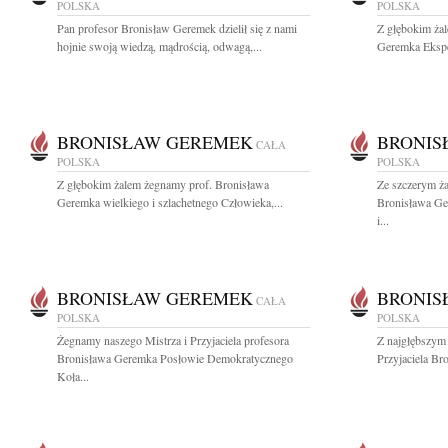
POLSKA
POLSKA
Pan profesor Bronisław Geremek dzielił się z nami
Z głębokim ża
hojnie swoją wiedzą, mądrością, odwagą,...
Geremka Eksper
BRONISŁAW GEREMEK
BRONIS
CAŁA
POLSKA
POLSKA
Z głębokim żalem żegnamy prof. Bronisława
Ze szczerym ż
Geremka wielkiego i szlachetnego Człowieka,...
Bronisława Ge
i...
BRONISŁAW GEREMEK
BRONIS
CAŁA
POLSKA
POLSKA
Żegnamy naszego Mistrza i Przyjaciela profesora
Z najgłębszym
Bronisława Geremka Posłowie Demokratycznego
Przyjaciela Br
Koła...