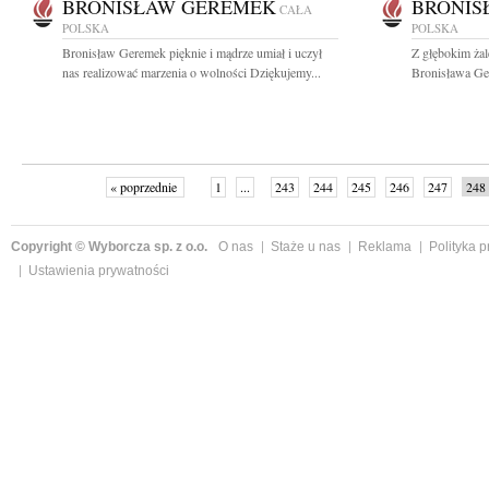
BRONISŁAW GEREMEK
BRONIS
CAŁA
POLSKA
POLSKA
Bronisław Geremek pięknie i mądrze umiał i uczył
Z głębokim ża
nas realizować marzenia o wolności Dziękujemy...
Bronisława Ge
« poprzednie
1
...
243
244
245
246
247
248
Copyright © Wyborcza sp. z o.o.
O nas
Staże u nas
Reklama
Polityka 
Ustawienia prywatności