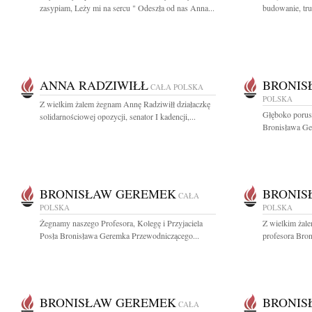
zasypiam, Leży mi na sercu " Odeszła od nas Anna...
budowanie, tru
ANNA RADZIWIŁŁ
BRONIS
CAŁA POLSKA
POLSKA
Z wielkim żalem żegnam Annę Radziwiłł działaczkę
Głęboko porus
solidarnościowej opozycji, senator I kadencji,...
Bronisława G
BRONISŁAW GEREMEK
BRONIS
CAŁA
POLSKA
POLSKA
Żegnamy naszego Profesora, Kolegę i Przyjaciela
Z wielkim żale
Posła Bronisława Geremka Przewodniczącego...
profesora Bron
BRONISŁAW GEREMEK
BRONIS
CAŁA