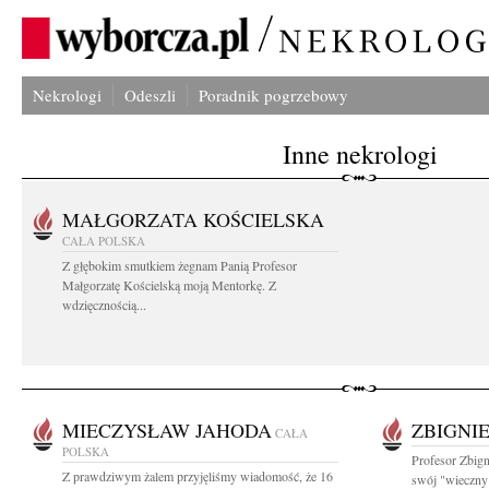
Nekrologi
Odeszli
Poradnik pogrzebowy
Inne nekrologi
MAŁGORZATA KOŚCIELSKA
CAŁA POLSKA
Z głębokim smutkiem żegnam Panią Profesor
Małgorzatę Kościelską moją Mentorkę. Z
wdzięcznością...
MIECZYSŁAW JAHODA
ZBIGNI
CAŁA
POLSKA
Profesor Zbig
Z prawdziwym żalem przyjęliśmy wiadomość, że 16
swój "wieczny 