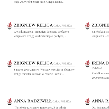
maja 2009 roku zmarł nasz Kolega, nestor...
ZBIGNIEW RELIGA
ZBIGNI
CAŁA POLSKA
Z wielkim żalem i smutkiem żegnamy profesora
Z głębokim sm
Zbigniewa Religę kardiochirurga i polityka,...
Zbigniewa Reli
ZBIGNIEW RELIGA
IRENA 
CAŁA POLSKA
POLSKA
8 marca 2009 zmarł w Warszawie profesor Zbigniew
Z wielkim smu
Religa minister zdrowia w rządzie Prawa i...
2009 roku zmar
ANNA RADZIWIŁŁ
ANNA R
CAŁA POLSKA
"Tę szkołę trzymam w ramionach, Z tą szkołą
Oto jest nasz 