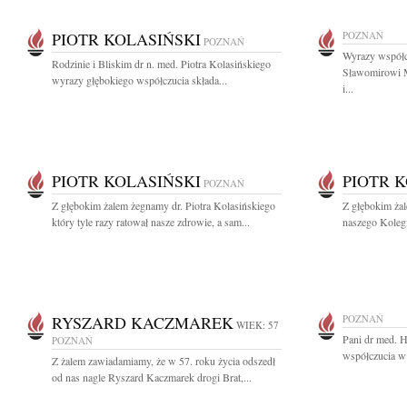
PIOTR KOLASIŃSKI
POZNAŃ
POZNAŃ
Wyrazy współc
Rodzinie i Bliskim dr n. med. Piotra Kolasińskiego
Sławomirowi M
wyrazy głębokiego współczucia składa...
i...
PIOTR KOLASIŃSKI
PIOTR 
POZNAŃ
Z głębokim żalem żegnamy dr. Piotra Kolasińskiego
Z głębokim ża
który tyle razy ratował nasze zdrowie, a sam...
naszego Kolegi
RYSZARD KACZMAREK
POZNAŃ
WIEK: 57
Pani dr med. 
POZNAŃ
współczucia w 
Z żalem zawiadamiamy, że w 57. roku życia odszedł
od nas nagle Ryszard Kaczmarek drogi Brat,...