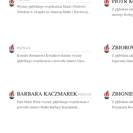
PIOTR 
Wyrazy głębokiego współczucia Marii i Piotrowi
Z głębokim ża
Tobołom w związku ze śmiercią Matki i Teściowej...
naszego Kolegi
ZBIOR
POZNAŃ
Koledze Romanowi Kwiatkowskiemu wyrazy
Z głębokim ża
głębokiego współczucia z powodu śmierci Ojca...
tragicznej śmi
BARBARA KACZMAREK
ZBIGNI
POZNAŃ
Pani Marii Wiśle wyrazy głębokiego współczucia z
Z głębokim ża
powodu śmierci Matki Barbary Kaczmarek...
Przyjaciela Ro