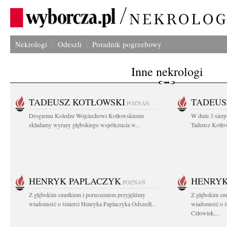
Nekrologi
Odeszli
Poradnik pogrzebowy
Inne nekrologi
TADEUSZ KOTŁOWSKI
TADEUS
POZNAŃ
Drogiemu Koledze Wojciechowi Kotłowskiemu
W dniu 3 sierp
składamy wyrazy głębokiego współczucia w...
Tadeusz Kotłow
HENRYK PAPLACZYK
HENRYK
POZNAŃ
Z głębokim smutkiem i poruszeniem przyjęliśmy
Z głębokim smu
wiadomość o śmierci Henryka Paplaczyka Odszedł...
wiadomość o ś
Człowiek,...