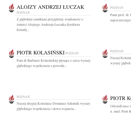
ALOJZY ANDRZEJ ŁUCZAK
POZNAŃ
POZNAŃ
Panu prof. dr
Z głębokim smutkiem przyjęliśmy wiadomość o
najszczerszego
śmierci Alojzego Andrzeja Łuczaka dyrektora
Estrady...
PIOTR KOLASIŃSKI
POZNAŃ
POZNAŃ
Naszej Koleżan
Pani dr Barbarze Kolasińskiej płynące z serca wyrazy
wyrazy głębok
głębokiego współczucia z powodu...
POZNAŃ
PIOTR 
Naszej drogiej Koleżance Dominice Szkutnik wyrazy
Odszedł nasz 
głębokiego współczucia i słowa wsparcia...
n. med. Piotr K