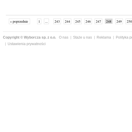
« poprzednie
1
...
243
244
245
246
247
248
249
250
następne »
Copyright © Wyborcza sp. z o.o.
O nas
Staże u nas
Reklama
Polityka 
Ustawienia prywatności