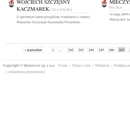
WOJCIECH SZCZĘSNY
MIECZY
KACZMAREK
POLSKA
CAŁA POLSKA
16 maja 2009 
Z ogromnym żalem przyjęliśmy wiadomość o śmierci
Mieczysław Jaho
Wojciecha Szczęsnego Kaczmarka Prezydenta...
« poprzednie
1
...
242
243
244
245
246
247
Copyright © Wyborcza sp. z o.o.
O nas
Staże u nas
Reklama
Polityka 
Ustawienia prywatności