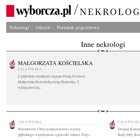
Nekrologi
Odeszli
Poradnik pogrzebowy
Inne nekrologi
MAŁGORZATA KOŚCIELSKA
CAŁA POLSKA
Z głębokim smutkiem żegnam Panią Profesor
Małgorzatę Kościelską moją Mentorkę. Z
wdzięcznością...
CAŁA POLSKA
CAŁA POLSK
Wiesławowi Chryszczanowiczowi wyrazy
Drogiej Koleża
głębokiego współczucia z powodu śmierci Żony...
Rady Izby Kom