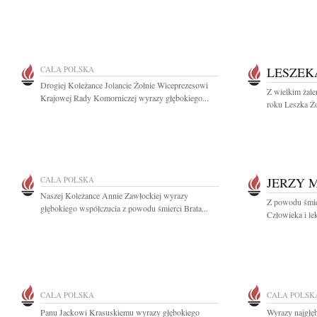
CAŁA POLSKA
LESZEK
Drogiej Koleżance Jolancie Żołnie Wiceprezesowi
Z wielkim żal
Krajowej Rady Komorniczej wyrazy głębokiego...
roku Leszka Żo
CAŁA POLSKA
JERZY 
Naszej Koleżance Annie Zawłockiej wyrazy
Z powodu śmie
głębokiego współczucia z powodu śmierci Brata...
Człowieka i le
CAŁA POLSKA
CAŁA POLSK
Panu Jackowi Krasuskiemu wyrazy głębokiego
Wyrazy najgłę