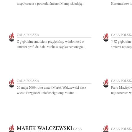
współczucia z powodu śmierci Mamy składają...
Kaczmarkowi z 
CAŁA POLSKA
CAŁA POLSK
Z głębokim smutkiem przyjęliśmy wiadomość o
? ?Z głębokim
śmierci prof. dr. hab. Michała Dąbka cenionego...
śmierci naszego
CAŁA POLSKA
CAŁA POLSK
26 maja 2009 roku zmarł Marek Walczewski nasz
Panu Maciejow
wielki Przyjaciel i niedościgniony Mistrz...
najszczersze w
MAREK WALCZEWSKI
CAŁA
CAŁA POLSK