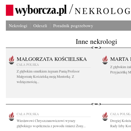
Nekrologi
Odeszli
Poradnik pogrzebowy
Inne nekrologi
MAŁGORZATA KOŚCIELSKA
MARTA 
CAŁA POLSKA
Z głębokim ża
Z głębokim smutkiem żegnam Panią Profesor
Przyjaciółkę M
Małgorzatę Kościelską moją Mentorkę. Z
wdzięcznością...
CAŁA POLSKA
CAŁA POLSK
Wiesławowi Chryszczanowiczowi wyrazy
Drogiej Koleża
głębokiego współczucia z powodu śmierci Żony...
Rady Izby Kom