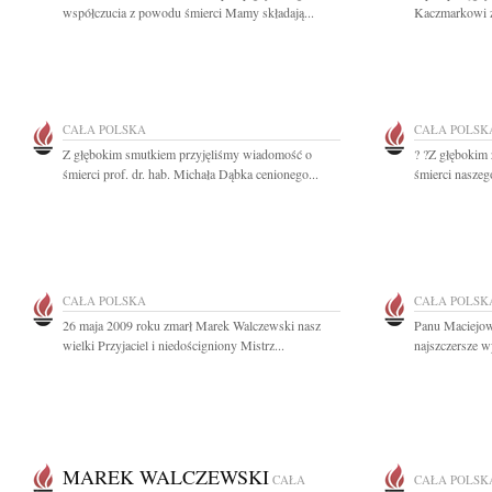
współczucia z powodu śmierci Mamy składają...
Kaczmarkowi z 
CAŁA POLSKA
CAŁA POLSK
Z głębokim smutkiem przyjęliśmy wiadomość o
? ?Z głębokim
śmierci prof. dr. hab. Michała Dąbka cenionego...
śmierci naszego
CAŁA POLSKA
CAŁA POLSK
26 maja 2009 roku zmarł Marek Walczewski nasz
Panu Maciejow
wielki Przyjaciel i niedościgniony Mistrz...
najszczersze w
MAREK WALCZEWSKI
CAŁA
CAŁA POLSK