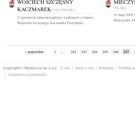
WOJCIECH SZCZĘSNY
MIECZY
KACZMAREK
POLSKA
CAŁA POLSKA
16 maja 2009 
Z ogromnym żalem przyjęliśmy wiadomość o śmierci
Mieczysław Jaho
Wojciecha Szczęsnego Kaczmarka Prezydenta...
« poprzednie
1
...
242
243
244
245
246
247
Copyright © Wyborcza sp. z o.o.
O nas
Staże u nas
Reklama
Polityka 
Ustawienia prywatności