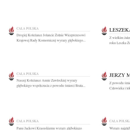
CAŁA POLSKA
LESZEK
Drogiej Koleżance Jolancie Żołnie Wiceprezesowi
Z wielkim żal
Krajowej Rady Komorniczej wyrazy głębokiego...
roku Leszka Żo
CAŁA POLSKA
JERZY 
Naszej Koleżance Annie Zawłockiej wyrazy
Z powodu śmie
głębokiego współczucia z powodu śmierci Brata...
Człowieka i le
CAŁA POLSKA
CAŁA POLSK
Panu Jackowi Krasuskiemu wyrazy głębokiego
Wyrazy najgłę