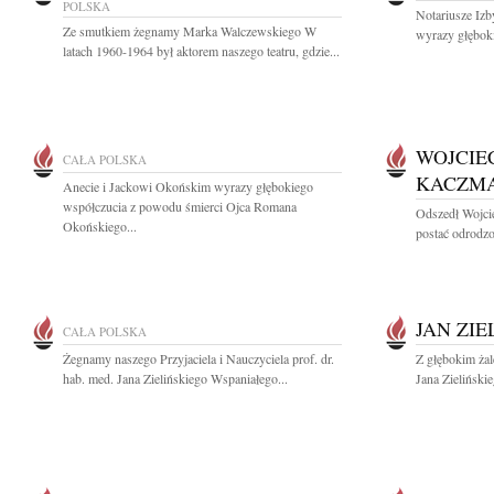
POLSKA
Notariusze Izb
Ze smutkiem żegnamy Marka Walczewskiego W
wyrazy głęboki
latach 1960-1964 był aktorem naszego teatru, gdzie...
WOJCIE
CAŁA POLSKA
KACZM
Anecie i Jackowi Okońskim wyrazy głębokiego
współczucia z powodu śmierci Ojca Romana
Odszedł Wojci
Okońskiego...
postać odrodzo
JAN ZIE
CAŁA POLSKA
Żegnamy naszego Przyjaciela i Nauczyciela prof. dr.
Z głębokim żal
hab. med. Jana Zielińskiego Wspaniałego...
Jana Zieliński