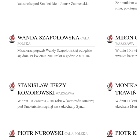
Ze smutkiem z
katastrofie pod Smoleńskiem Janusz Zakrzeński...
roku, po długie
WANDA SZAPOŁOWSKA
MIRON 
CAŁA
POLSKA
WARSZAWA
Msza oraz pogrzeb Wandy Szapołowskiej odbędzie
W dniu 10 kwie
się dnia 19 kwietnia 2010 roku o godzinie 8.30 na...
wyniku katastr
STANISŁAW JERZY
MONIKA
KOMOROWSKI
TRAWIŃ
WARSZAWA
W dniu 10 kwietnia 2010 roku w katastrofie lotniczej
W dniu 11 kwie
pod Smoleńskiem zginął nasz ukochany Syn,...
ukochana Moni
PIOTR NUROWSKI
PIOTR 
CAŁA POLSKA