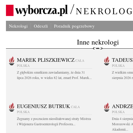
Nekrologi
Odeszli
Poradnik pogrzebowy
Inne nekrologi
MAREK PLISZKIEWICZ
TADEUS
CAŁA
POLSKA
POLSKA
Z głębokim smutkiem zawiadamiamy, że dnia 31
Z wielkim smu
lipca 2026 roku, w wieku 82 lat, zmarł Prof. Marek...
sierpnia 2026 r
EUGENIUSZ BUTRUK
ANDRZE
CAŁA
POLSKA
POLSKA
Żegnamy z poczuciem nieodżałowanej straty Mistrza
Dnia 4 sierpni
i Wizjonera Gastroenterologii Profesora...
Morozowski Ab
Akademii...