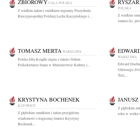
ZBIOROWY
RYSZAR
CAŁA POLSKA
POLSKA
Z wielkim żalem i smutkiem żegnamy Prezydenta
Z wielkim smu
Rzeczypospolitej Polskiej Lecha Kaczyńskiego i...
śmierci ks. pr
TOMASZ MERTA
EDWAR
WARSZAWA
WARSZAWA
Polska Izba Książki żegna z żalem i bólem
Edward Duchno
Podsekretarza Stanu w Ministerstwie Kultury i...
Głównego Zwią
Teść,...
KRYSTYNA BOCHENEK
JANUSZ
KATOWICE
Z głębokim ża
Z głębokim smutkiem i żalem przyjęliśmy
roku w wieku 68
wiadomość o tragicznej śmierci Krystyny
Bochenek...