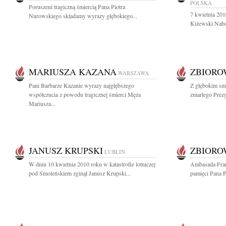
POLSKA
Poruszeni tragiczną śmiercią Pana Piotra
7 kwietnia 201
Nurowskiego składamy wyrazy głębokiego...
Kiżewski Naboż
MARIUSZA KAZANA
ZBIOR
WARSZAWA
Pani Barbarze Kazanie wyrazy najgłębszego
Z głębokim smu
współczucia z powodu tragicznej śmierci Męża
zmarłego Prezy
Mariusza...
JANUSZ KRUPSKI
ZBIOR
LUBLIN
W dniu 10 kwietnia 2010 roku w katastrofie lotniczej
Ambasada Fran
pod Smoleńskiem zginął Janusz Krupski...
pamięci Pana P