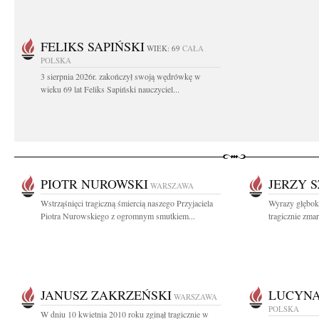
FELIKS SAPIŃSKI
WIEK: 69
CAŁA
POLSKA
3 sierpnia 2026r. zakończył swoją wędrówkę w
wieku 69 lat Feliks Sapiński nauczyciel...
PIOTR NUROWSKI
JERZY 
WARSZAWA
Wstrząśnięci tragiczną śmiercią naszego Przyjaciela
Wyrazy głębok
Piotra Nurowskiego z ogromnym smutkiem...
tragicznie zmar
JANUSZ ZAKRZEŃSKI
LUCYNA
WARSZAWA
POLSKA
W dniu 10 kwietnia 2010 roku zginął tragicznie w