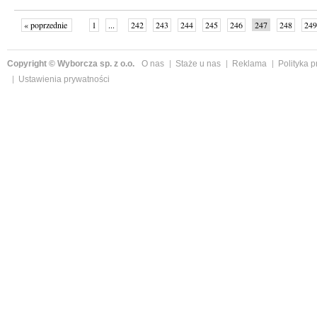
« poprzednie
1
...
242
243
244
245
246
247
248
249
następne »
Copyright © Wyborcza sp. z o.o.
O nas
Staże u nas
Reklama
Polityka 
Ustawienia prywatności