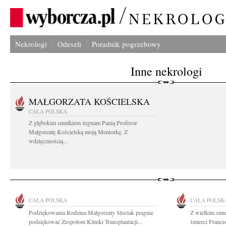
Nekrologi
Odeszli
Poradnik pogrzebowy
Inne nekrologi
MAŁGORZATA KOŚCIELSKA
CAŁA POLSKA
Z głębokim smutkiem żegnam Panią Profesor
Małgorzatę Kościelską moją Mentorkę. Z
wdzięcznością...
CAŁA POLSKA
CAŁA POLSK
Podziękowania Rodzina Małgorzaty Słociak pragnie
Z wielkim smu
podziękować Zespołom Kliniki Transplantacji...
śmierci Franci