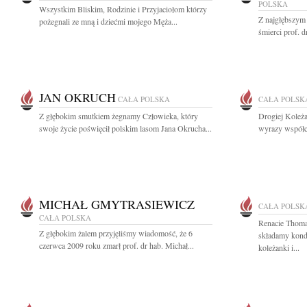
POLSKA
Wszystkim Bliskim, Rodzinie i Przyjaciołom którzy
Z najgłębszym
pożegnali ze mną i dziećmi mojego Męża...
śmierci prof. 
JAN OKRUCH
CAŁA POLSKA
CAŁA POLSK
Z głębokim smutkiem żegnamy Człowieka, który
Drogiej Koleża
swoje życie poświęcił polskim lasom Jana Okrucha...
wyrazy współcz
MICHAŁ GMYTRASIEWICZ
CAŁA POLSK
CAŁA POLSKA
Renacie Thoma
Z głębokim żalem przyjęliśmy wiadomość, że 6
składamy kond
czerwca 2009 roku zmarł prof. dr hab. Michał...
koleżanki i...