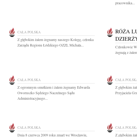
pracownika...
RÓŻA L
CAŁA POLSKA
DZIERŻ
Z głębokim żalem żegnamy naszego Kolegę, członka
Zarządu Regionu Łódzkiego OZZL Michała...
Członkowie W
żegnają z żalem
CAŁA POLSKA
CAŁA POLSK
Z ogromnym smutkiem i żalem żegnamy Edwarda
Z głębokim ża
Oworuszko Sędziego Naczelnego Sądu
Przyjaciela Gr
Administracyjnego...
CAŁA POLSKA
CAŁA POLSK
Dnia 8 czerwca 2009 roku zmarł we Wrocławiu,
Z głębokim ża