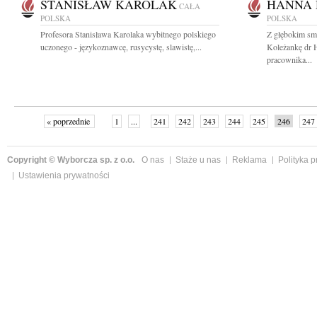
STANISŁAW KAROLAK
HANNA
CAŁA
POLSKA
POLSKA
Profesora Stanisława Karolaka wybitnego polskiego
Z głębokim sm
uczonego - językoznawcę, rusycystę, slawistę,...
Koleżankę dr 
pracownika...
« poprzednie
1
...
241
242
243
244
245
246
247
Copyright © Wyborcza sp. z o.o.
O nas
Staże u nas
Reklama
Polityka 
Ustawienia prywatności