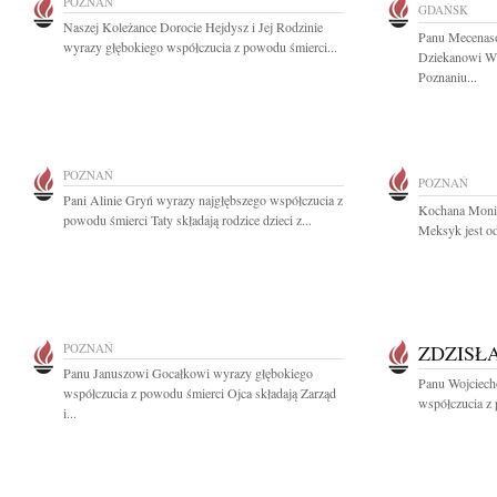
POZNAŃ
GDAŃSK
Naszej Koleżance Dorocie Hejdysz i Jej Rodzinie
Panu Mecenaso
wyrazy głębokiego współczucia z powodu śmierci...
Dziekanowi Wi
Poznaniu...
POZNAŃ
POZNAŃ
Pani Alinie Gryń wyrazy najgłębszego współczucia z
Kochana Monik
powodu śmierci Taty składają rodzice dzieci z...
Meksyk jest od
POZNAŃ
ZDZISŁ
Panu Januszowi Gocałkowi wyrazy głębokiego
Panu Wojciech
współczucia z powodu śmierci Ojca składają Zarząd
współczucia z 
i...