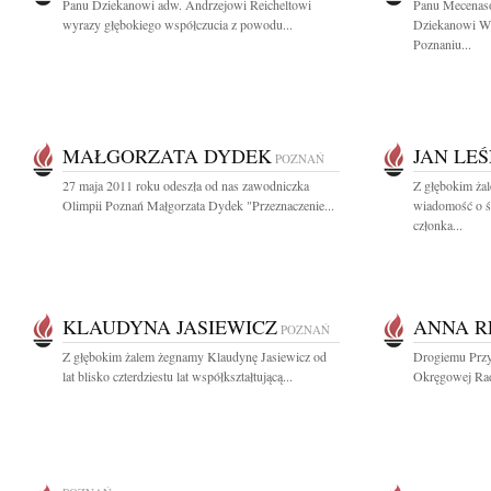
Panu Dziekanowi adw. Andrzejowi Reicheltowi
Panu Mecenaso
wyrazy głębokiego współczucia z powodu...
Dziekanowi Wi
Poznaniu...
MAŁGORZATA DYDEK
JAN LE
POZNAŃ
27 maja 2011 roku odeszła od nas zawodniczka
Z głębokim żal
Olimpii Poznań Małgorzata Dydek "Przeznaczenie...
wiadomość o śm
członka...
KLAUDYNA JASIEWICZ
ANNA R
POZNAŃ
Z głębokim żalem żegnamy Klaudynę Jasiewicz od
Drogiemu Przy
lat blisko czterdziestu lat współkształtującą...
Okręgowej Rad