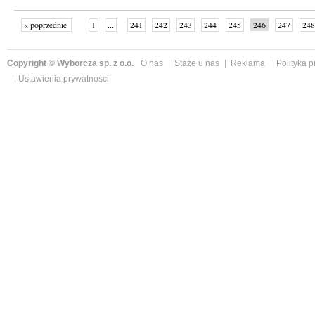
« poprzednie
1
...
241
242
243
244
245
246
247
248
następne »
Copyright © Wyborcza sp. z o.o.
O nas
Staże u nas
Reklama
Polityka 
Ustawienia prywatności