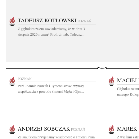
TADEUSZ KOTŁOWSKI
POZNAŃ
Z głębokim żalem zawiadamiamy, że w dniu 3
sierpnia 2026 r. zmarł Prof. dr hab. Tadeusz...
POZNAŃ
MACIEJ
Pani Joannie Nowak i Tymoteuszowi wyrazy
Głęboko zasmu
współczucia z powodu śmierci Męża i Ojca...
naszego Kolegę
ANDRZEJ SOBCZAK
MAREK
POZNAŃ
Ze smutkiem przyjęliśmy wiadomość o śmierci Pana
Z wielkim żal