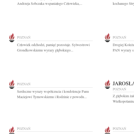
Andrzeja Sobczaka wspaniałego Człowieka,...
kochanego Stryj
POZNAŃ
POZNAŃ
Człowiek odchodzi, pamięć pozostaje. Sylwestrowi
Drogiej Koleża
Grondkowskiemu wyrazy głębokiego...
PAN wyrazy sz
JAROSŁ
POZNAŃ
POZNAŃ
Serdeczne wyrazy współczucia i kondolencje Panu
Z głębokim ża
Maciejowi Tymowskiemu i Rodzinie z powodu...
Wielkopolanina
POZNAŃ
POZNAŃ