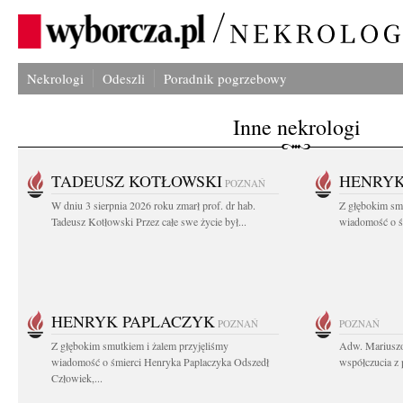
Nekrologi
Odeszli
Poradnik pogrzebowy
Inne nekrologi
TADEUSZ KOTŁOWSKI
HENRYK
POZNAŃ
W dniu 3 sierpnia 2026 roku zmarł prof. dr hab.
Z głębokim sm
Tadeusz Kotłowski Przez całe swe życie był...
wiadomość o ś
HENRYK PAPLACZYK
POZNAŃ
POZNAŃ
Z głębokim smutkiem i żalem przyjęliśmy
Adw. Mariuszo
wiadomość o śmierci Henryka Paplaczyka Odszedł
współczucia z 
Człowiek,...