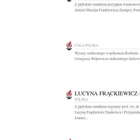
Z głębokim smutkiem przyjąłem wiadomość
śmierci Macieja Frankiewicza Zastępcy Prez
CAŁA POLSKA
Wyrazy serdecznego współczucia Rodzinie
Grzegorza Wójtowicza znakomitego fachowc
LUCYNA FRĄCKIEWICZ
POLSKA
Z głębokim smutkiem żegnamy prof. zw. dr 
Lucynę Frąckiewicz Naukowca i Przyjaciela
Joanna...