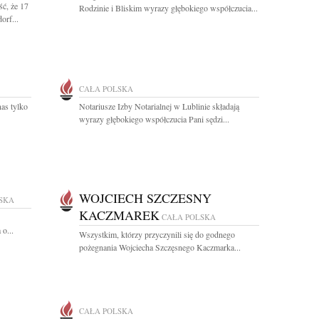
ć, że 17
Rodzinie i Bliskim wyrazy głębokiego współczucia...
orf...
CAŁA POLSKA
nas tylko
Notariusze Izby Notarialnej w Lublinie składają
wyrazy głębokiego współczucia Pani sędzi...
WOJCIECH SZCZESNY
SKA
KACZMAREK
CAŁA POLSKA
o...
Wszystkim, którzy przyczynili się do godnego
pożegnania Wojciecha Szczęsnego Kaczmarka...
CAŁA POLSKA