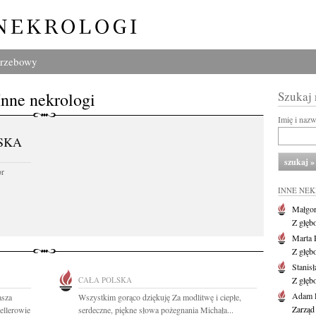
grzebowy
Inne nekrologi
Szukaj
Imię i naz
SKA
or
INNE NE
Małgor
Z głęb
Marta 
Z głęb
Stanis
CAŁA POLSKA
Z głęb
Adam P
asza
Wszystkim gorąco dziękuję Za modlitwę i ciepłe,
Zarząd
ellerowie
serdeczne, piękne słowa pożegnania Michała...