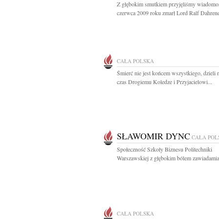
Z głębokim smutkiem przyjęliśmy wiadomoś
czerwca 2009 roku zmarł Lord Ralf Dahrend
CAŁA POLSKA
Śmierć nie jest końcem wszystkiego, dzieli 
czas Drogiemu Koledze i Przyjacielowi...
SŁAWOMIR DYNC
CAŁA POL
Społeczność Szkoły Biznesu Politechniki
Warszawskiej z głębokim bólem zawiadamia 
CAŁA POLSKA