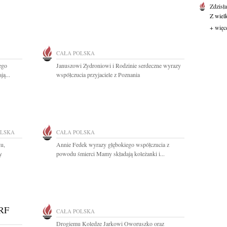
Zdzisł
Z wiel
+ więc
CAŁA POLSKA
ego
Januszowi Zydroniowi i Rodzinie serdeczne wyrazy
ą...
współczucia przyjaciele z Poznania
OLSKA
CAŁA POLSKA
ku,
Annie Fedek wyrazy głębokiego współczucia z
y
powodu śmierci Mamy składają koleżanki i...
RF
CAŁA POLSKA
Drogiemu Koledze Jarkowi Oworuszko oraz