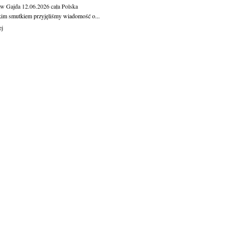
aw Gajda
12.06.2026
cała Polska
kim smutkiem przyjęliśmy wiadomość o...
ej