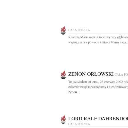
CAŁA POLSKA
Koledze Mariuszowi Gocel wyrazy głęboki
współczucia z powodu śmierci Mamy składaj
ZENON ORŁOWSKI
CAŁA P
To już siedem lat temu, 23 czerwca 2002 ro
odszedł wciąż niezastąpiony i nieodżałowan
Zenon...
LORD RALF DAHRENDO
CAŁA POLSKA