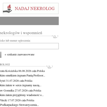
 nekrologów i wspomnień
wisko lub numer ogłoszenia:
+ szukanie zaawansowane
KROLOGI
zata Kościelska
06.08.2026
cała Polska
okim smutkiem żegnam Panią Profesor...
Rytel
31.07.2026
cała Polska
okim żalem w sercu żegnamy naszą...
ław Gomułka
27.07.2026
cała Polska
okim żalem przyjęliśmy wiadomość o...
ilecki
17.07.2026
cała Polska
 Podkarpackiego Stowarzyszenia...