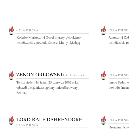
CAŁA POLSKA
CAŁA POLSK
Koledze Mariuszowi Gocel wyrazy głębokiego
Januszowi Zyd
współczucia z powodu śmierci Mamy składają...
współczucia pr
ZENON ORŁOWSKI
CAŁA POLSKA
CAŁA POLSK
To już siedem lat temu, 23 czerwca 2002 roku,
Annie Fedek w
odszedł wciąż niezastąpiony i nieodżałowany
powodu śmierci
Zenon...
LORD RALF DAHRENDORF
CAŁA POLSK
CAŁA POLSKA
Drogiemu Kole