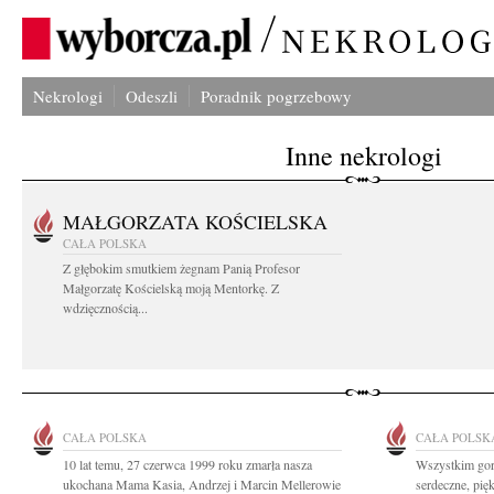
Nekrologi
Odeszli
Poradnik pogrzebowy
Inne nekrologi
MAŁGORZATA KOŚCIELSKA
CAŁA POLSKA
Z głębokim smutkiem żegnam Panią Profesor
Małgorzatę Kościelską moją Mentorkę. Z
wdzięcznością...
CAŁA POLSKA
CAŁA POLSK
10 lat temu, 27 czerwca 1999 roku zmarła nasza
Wszystkim gorą
ukochana Mama Kasia, Andrzej i Marcin Mellerowie
serdeczne, pię