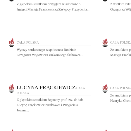
Z głębokim smutkiem przyjąłem wiadomość o
Z wielkim żal
śmierci Macieja Frankiewicza Zastępcy Prezydenta...
Grzegorza Wój
CAŁA POLSKA
CAŁA POLSK
Wyrazy serdecznego współczucia Rodzinie
Ze smutkiem p
Grzegorza Wójtowicza znakomitego fachowca...
Macieja Franki
LUCYNA FRĄCKIEWICZ
CAŁA
CAŁA POLSK
POLSKA
Ze smutkiem p
Z głębokim smutkiem żegnamy prof. zw. dr hab.
Henryka Gromk
Lucynę Frąckiewicz Naukowca i Przyjaciela
Joanna...