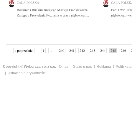
CAŁA POLSKA
CAŁA POLSK
Rodzinie i Bliskim zmarłego Macieja Frankiewicza
Pani Ewie Tan
Zastępcy Prezydenta Poznania wyrazy głębokiego...
głębokiego wsp
« poprzednie
1
...
240
241
242
243
244
245
246
Copyright © Wyborcza sp. z o.o.
O nas
Staże u nas
Reklama
Polityka 
Ustawienia prywatności