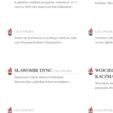
Z głębokim smutkiem przyjęliśmy wiadomość, że 17
Rodzinie i Bli
czerwca 2009 roku zmarł Lord Ralf Dahrendorf...
CAŁA POLSKA
CAŁA POLSK
Śmierć nie jest końcem wszystkiego, dzieli nas tylko
Notariusze Izb
czas Drogiemu Koledze i Przyjacielowi...
wyrazy głęboki
SŁAWOMIR DYNC
WOJCIE
CAŁA POLSKA
KACZM
Społeczność Szkoły Biznesu Politechniki
Warszawskiej z głębokim bólem zawiadamia o...
Wszystkim, któ
pożegnania Wo
CAŁA POLSKA
CAŁA POLSK