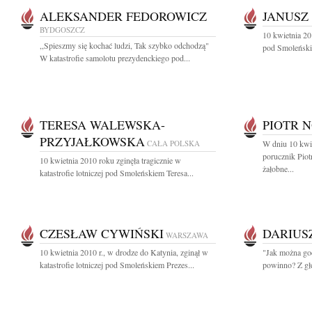
ALEKSANDER FEDOROWICZ
JANUSZ
BYDGOSZCZ
10 kwietnia 201
,,Spieszmy się kochać ludzi, Tak szybko odchodzą"
pod Smoleńskie
W katastrofie samolotu prezydenckiego pod...
TERESA WALEWSKA-
PIOTR 
PRZYJAŁKOWSKA
CAŁA POLSKA
W dniu 10 kwie
porucznik Pio
10 kwietnia 2010 roku zginęła tragicznie w
żałobne...
katastrofie lotniczej pod Smoleńskiem Teresa...
CZESŁAW CYWIŃSKI
DARIUS
WARSZAWA
10 kwietnia 2010 r., w drodze do Katynia, zginął w
"Jak można god
katastrofie lotniczej pod Smoleńskiem Prezes...
powinno? Z gł