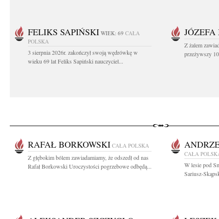
FELIKS SAPIŃSKI
JÓZEFA
WIEK: 69
CAŁA
POLSKA
Z żalem zawiad
3 sierpnia 2026r. zakończył swoją wędrówkę w
przeżywszy 104
wieku 69 lat Feliks Sapiński nauczyciel...
RAFAŁ BORKOWSKI
ANDRZE
CAŁA POLSKA
CAŁA POLSK
Z głębokim bólem zawiadamiamy, że odszedł od nas
W lesie pod Sm
Rafał Borkowski Uroczystości pogrzebowe odbędą...
Sariusz-Skąpsk