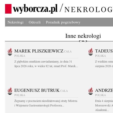
Nekrologi
Odeszli
Poradnik pogrzebowy
Inne nekrologi
MAREK PLISZKIEWICZ
TADEUS
CAŁA
POLSKA
POLSKA
Z głębokim smutkiem zawiadamiamy, że dnia 31
Z wielkim smu
lipca 2026 roku, w wieku 82 lat, zmarł Prof. Marek...
sierpnia 2026 r
EUGENIUSZ BUTRUK
ANDRZE
CAŁA
POLSKA
POLSKA
Żegnamy z poczuciem nieodżałowanej straty Mistrza
Dnia 4 sierpni
i Wizjonera Gastroenterologii Profesora...
Morozowski Ab
Akademii...