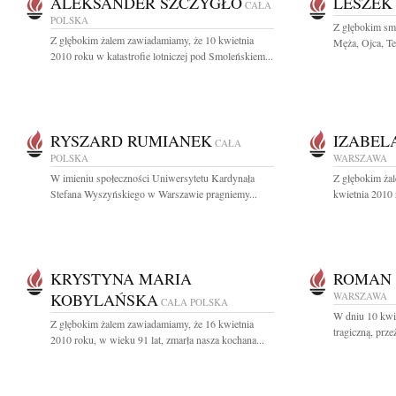
ALEKSANDER SZCZYGŁO
LESZEK
CAŁA
POLSKA
Z głębokim sm
Z głębokim żalem zawiadamiamy, że 10 kwietnia
Męża, Ojca, Teś
2010 roku w katastrofie lotniczej pod Smoleńskiem...
RYSZARD RUMIANEK
IZABEL
CAŁA
POLSKA
WARSZAWA
W imieniu społeczności Uniwersytetu Kardynała
Z głębokim ża
Stefana Wyszyńskiego w Warszawie pragniemy...
kwietnia 2010 r
KRYSTYNA MARIA
ROMAN 
KOBYLAŃSKA
WARSZAWA
CAŁA POLSKA
W dniu 10 kwie
Z głębokim żalem zawiadamiamy, że 16 kwietnia
tragiczną, prz
2010 roku, w wieku 91 lat, zmarła nasza kochana...