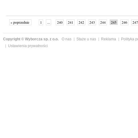
« poprzednie
1
...
240
241
242
243
244
245
246
247
następne »
Copyright © Wyborcza sp. z o.o.
O nas
Staże u nas
Reklama
Polityka 
Ustawienia prywatności