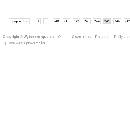
« poprzednie
1
...
240
241
242
243
244
245
246
247
następne »
Copyright © Wyborcza sp. z o.o.
O nas
Staże u nas
Reklama
Polityka 
Ustawienia prywatności