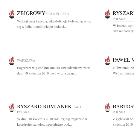
ZBIOROWY
RYSZAR
CAŁA POLSKA
POLSKA
Wstrząśnięci tragedią, jaka dotknęła Polskę, łączymy
W imieniu spo
się w bólu i modlitwie po śmierci...
Stefana Wyszy
PAWEŁ 
WARSZAWA
Pogrążeni w głębokim smutku zawiadamiamy, że w
10 kwietnia 20
dniu 10 kwietnia 2010 roku w drodze na...
Wypych kochany
RYSZARD RUMIANEK
BARTOS
CAŁA
POLSKA
POLSKA
W dniu 10 kwietnia 2010 roku zginął tragicznie w
Z głębokim bó
katastrofie samolotu specjalnego pod...
kwietnia 2010 r