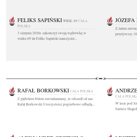
FELIKS SAPIŃSKI
JÓZEFA
WIEK: 69
CAŁA
POLSKA
Z żalem zawiad
3 sierpnia 2026r. zakończył swoją wędrówkę w
przeżywszy 104
wieku 69 lat Feliks Sapiński nauczyciel...
RAFAŁ BORKOWSKI
ANDRZE
CAŁA POLSKA
CAŁA POLSK
Z głębokim bólem zawiadamiamy, że odszedł od nas
W lesie pod Sm
Rafał Borkowski Uroczystości pogrzebowe odbędą...
Sariusz-Skąpsk