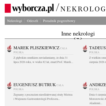
Nekrologi
Odeszli
Poradnik pogrzebowy
Inne nekrologi
MAREK PLISZKIEWICZ
TADEUS
CAŁA
POLSKA
POLSKA
Z głębokim smutkiem zawiadamiamy, że dnia 31
Z wielkim smu
lipca 2026 roku, w wieku 82 lat, zmarł Prof. Marek...
sierpnia 2026 r
EUGENIUSZ BUTRUK
ANDRZE
CAŁA
POLSKA
POLSKA
Żegnamy z poczuciem nieodżałowanej straty Mistrza
Dnia 4 sierpni
i Wizjonera Gastroenterologii Profesora...
Morozowski Ab
Akademii...