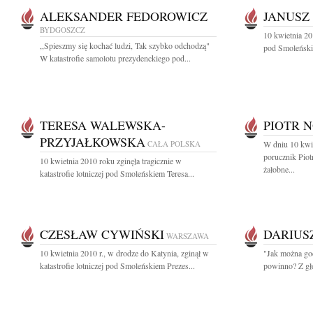
ALEKSANDER FEDOROWICZ
JANUSZ
BYDGOSZCZ
10 kwietnia 201
,,Spieszmy się kochać ludzi, Tak szybko odchodzą"
pod Smoleńskie
W katastrofie samolotu prezydenckiego pod...
TERESA WALEWSKA-
PIOTR 
PRZYJAŁKOWSKA
CAŁA POLSKA
W dniu 10 kwie
porucznik Pio
10 kwietnia 2010 roku zginęła tragicznie w
żałobne...
katastrofie lotniczej pod Smoleńskiem Teresa...
CZESŁAW CYWIŃSKI
DARIUS
WARSZAWA
10 kwietnia 2010 r., w drodze do Katynia, zginął w
"Jak można god
katastrofie lotniczej pod Smoleńskiem Prezes...
powinno? Z gł