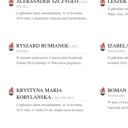
ALEKSANDER SZCZYGŁO
LESZEK
CAŁA
POLSKA
Z głębokim sm
Z głębokim żalem zawiadamiamy, że 10 kwietnia
Męża, Ojca, Teś
2010 roku w katastrofie lotniczej pod Smoleńskiem...
RYSZARD RUMIANEK
IZABEL
CAŁA
POLSKA
WARSZAWA
W imieniu społeczności Uniwersytetu Kardynała
Z głębokim ża
Stefana Wyszyńskiego w Warszawie pragniemy...
kwietnia 2010 r
KRYSTYNA MARIA
ROMAN 
KOBYLAŃSKA
WARSZAWA
CAŁA POLSKA
W dniu 10 kwie
Z głębokim żalem zawiadamiamy, że 16 kwietnia
tragiczną, prz
2010 roku, w wieku 91 lat, zmarła nasza kochana...