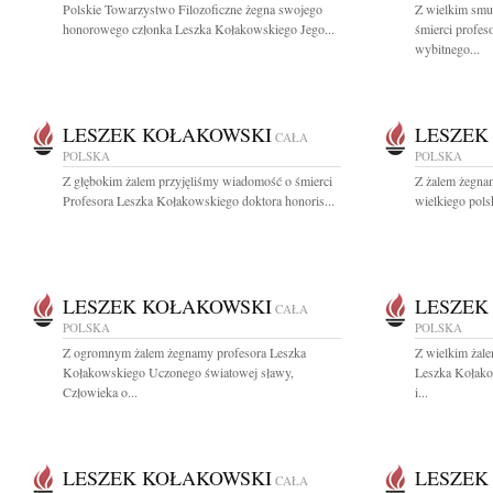
Polskie Towarzystwo Filozoficzne żegna swojego
Z wielkim smu
honorowego członka Leszka Kołakowskiego Jego...
śmierci profe
wybitnego...
LESZEK KOŁAKOWSKI
LESZEK
CAŁA
POLSKA
POLSKA
Z głębokim żalem przyjęliśmy wiadomość o śmierci
Z żalem żegna
Profesora Leszka Kołakowskiego doktora honoris...
wielkiego polsk
LESZEK KOŁAKOWSKI
LESZEK
CAŁA
POLSKA
POLSKA
Z ogromnym żalem żegnamy profesora Leszka
Z wielkim żal
Kołakowskiego Uczonego światowej sławy,
Leszka Kołako
Człowieka o...
i...
LESZEK KOŁAKOWSKI
LESZEK
CAŁA