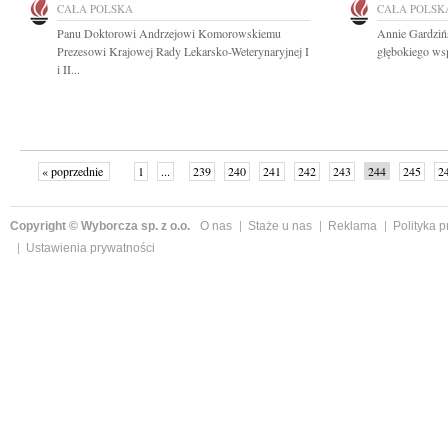
CAŁA POLSKA
CAŁA POLSK
Panu Doktorowi Andrzejowi Komorowskiemu
Annie Gardzińs
Prezesowi Krajowej Rady Lekarsko-Weterynaryjnej I
głębokiego wsp
i II...
« poprzednie
1
...
239
240
241
242
243
244
245
2
»
Copyright © Wyborcza sp. z o.o.
O nas
Staże u nas
Reklama
Polityka 
Ustawienia prywatności