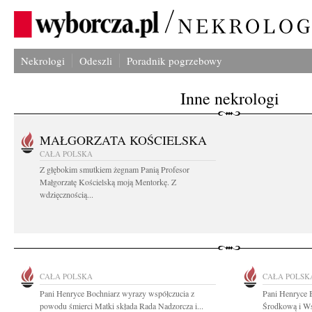
Nekrologi
Odeszli
Poradnik pogrzebowy
Inne nekrologi
MAŁGORZATA KOŚCIELSKA
CAŁA POLSKA
Z głębokim smutkiem żegnam Panią Profesor
Małgorzatę Kościelską moją Mentorkę. Z
wdzięcznością...
CAŁA POLSKA
CAŁA POLSK
Pani Henryce Bochniarz wyrazy współczucia z
Pani Henryce 
powodu śmierci Matki składa Rada Nadzorcza i...
Środkową i Ws