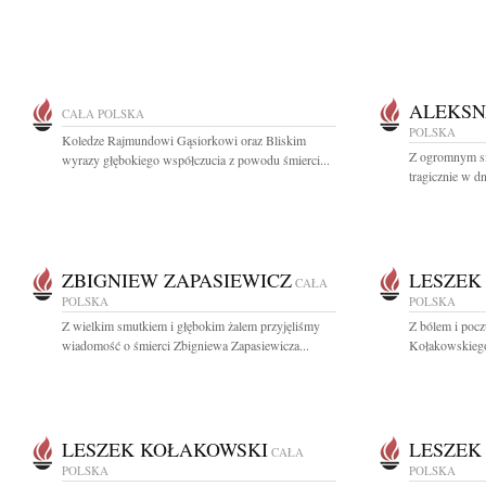
ALEKSN
CAŁA POLSKA
POLSKA
Koledze Rajmundowi Gąsiorkowi oraz Bliskim
Z ogromnym sm
wyrazy głębokiego współczucia z powodu śmierci...
tragicznie w dn
ZBIGNIEW ZAPASIEWICZ
LESZEK
CAŁA
POLSKA
POLSKA
Z wielkim smutkiem i głębokim żalem przyjęliśmy
Z bólem i pocz
wiadomość o śmierci Zbigniewa Zapasiewicza...
Kołakowskiego
LESZEK KOŁAKOWSKI
LESZEK
CAŁA
POLSKA
POLSKA