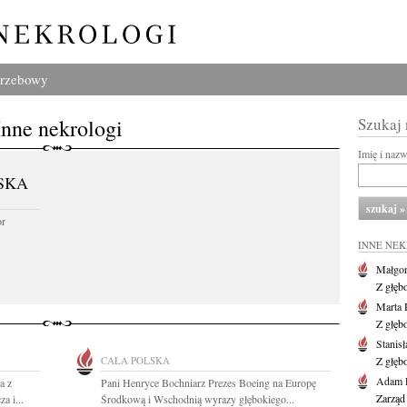
grzebowy
Inne nekrologi
Szukaj
Imię i naz
SKA
or
INNE NE
Małgor
Z głęb
Marta 
Z głęb
Stanis
CAŁA POLSKA
Z głęb
Adam P
a z
Pani Henryce Bochniarz Prezes Boeing na Europę
Zarząd
a i...
Środkową i Wschodnią wyrazy głębokiego...