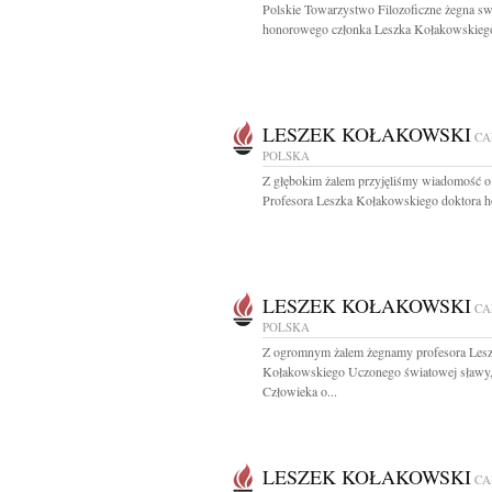
Polskie Towarzystwo Filozoficzne żegna s
honorowego członka Leszka Kołakowskiego
LESZEK KOŁAKOWSKI
CA
POLSKA
Z głębokim żalem przyjęliśmy wiadomość o
Profesora Leszka Kołakowskiego doktora ho
LESZEK KOŁAKOWSKI
CA
POLSKA
Z ogromnym żalem żegnamy profesora Les
Kołakowskiego Uczonego światowej sławy
Człowieka o...
LESZEK KOŁAKOWSKI
CA