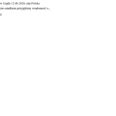
aw Gajda
12.06.2026
cała Polska
kim smutkiem przyjęliśmy wiadomość o...
ej