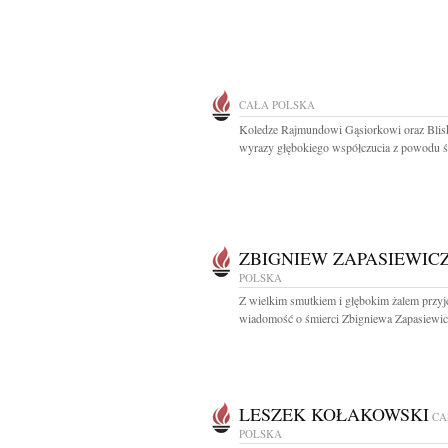
CAŁA POLSKA
Koledze Rajmundowi Gąsiorkowi oraz Blis
wyrazy głębokiego współczucia z powodu śm
ZBIGNIEW ZAPASIEWIC
POLSKA
Z wielkim smutkiem i głębokim żalem przyj
wiadomość o śmierci Zbigniewa Zapasiewicz
LESZEK KOŁAKOWSKI
CA
POLSKA