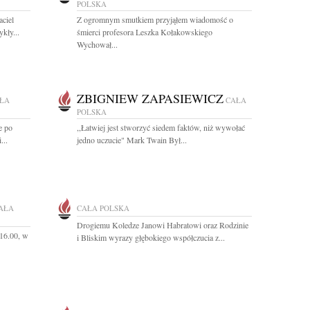
POLSKA
aciel
Z ogromnym smutkiem przyjąłem wiadomość o
kły...
śmierci profesora Leszka Kołakowskiego
Wychował...
ZBIGNIEW ZAPASIEWICZ
ŁA
CAŁA
POLSKA
e po
,,Łatwiej jest stworzyć siedem faktów, niż wywołać
...
jedno uczucie" Mark Twain Był...
AŁA
CAŁA POLSKA
Drogiemu Koledze Janowi Habratowi oraz Rodzinie
 16.00, w
i Bliskim wyrazy głębokiego współczucia z...