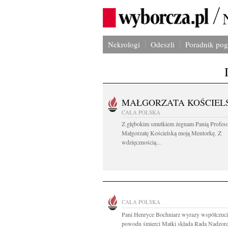
Nekrologi
Odeszli
Poradnik po
MAŁGORZATA KOŚCIEL
CAŁA POLSKA
Z głębokim smutkiem żegnam Panią Profes
Małgorzatę Kościelską moją Mentorkę. Z
wdzięcznością...
CAŁA POLSKA
Pani Henryce Bochniarz wyrazy współczuci
powodu śmierci Matki składa Rada Nadzorcz