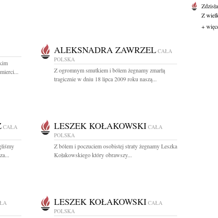
Zdzisł
Z wiel
+ więc
ALEKSNADRA ZAWRZEL
CAŁA
POLSKA
kim
Z ogromnym smutkiem i bólem żegnamy zmarłą
ierci...
tragicznie w dniu 18 lipca 2009 roku naszą...
Z
LESZEK KOŁAKOWSKI
CAŁA
CAŁA
POLSKA
ęliśmy
Z bólem i poczuciem osobistej straty żegnamy Leszka
a...
Kołakowskiego który obrawszy...
LESZEK KOŁAKOWSKI
ŁA
CAŁA
POLSKA