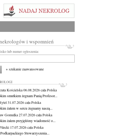
 nekrologów i wspomnień
wisko lub numer ogłoszenia:
+ szukanie zaawansowane
KROLOGI
zata Kościelska
06.08.2026
cała Polska
okim smutkiem żegnam Panią Profesor...
Rytel
31.07.2026
cała Polska
okim żalem w sercu żegnamy naszą...
ław Gomułka
27.07.2026
cała Polska
okim żalem przyjęliśmy wiadomość o...
ilecki
17.07.2026
cała Polska
 Podkarpackiego Stowarzyszenia...