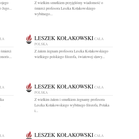
wojego
Z wielkim smutkiem przyjęliśmy wiadomość o
 Jego...
śmierci profesora Leszka Kołakowskiego
wybitnego...
LESZEK KOŁAKOWSKI
ŁA
CAŁA
POLSKA
 śmierci
Z żalem żegnam profesora Leszka Kołakowskiego
noris...
wielkiego polskiego filozofa, światowej sławy...
LESZEK KOŁAKOWSKI
ŁA
CAŁA
POLSKA
zka
Z wielkim żalem i smutkiem żegnamy profesora
,
Leszka Kołakowskiego wybitnego filozofa, Polaka
i...
LESZEK KOŁAKOWSKI
ŁA
CAŁA