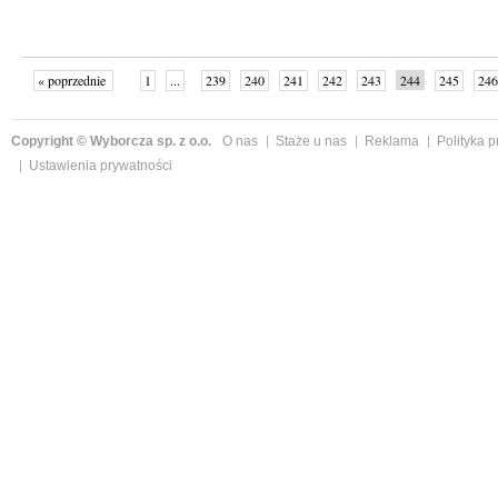
« poprzednie
1
...
239
240
241
242
243
244
245
246
następne »
Copyright © Wyborcza sp. z o.o.
O nas
Staże u nas
Reklama
Polityka 
Ustawienia prywatności