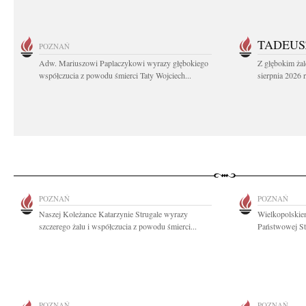
TADEUS
POZNAŃ
Adw. Mariuszowi Paplaczykowi wyrazy głębokiego
Z głębokim ża
współczucia z powodu śmierci Taty Wojciech...
sierpnia 2026 r
POZNAŃ
POZNAŃ
Naszej Koleżance Katarzynie Strugale wyrazy
Wielkopolski
szczerego żalu i współczucia z powodu śmierci...
Państwowej Str
POZNAŃ
POZNAŃ