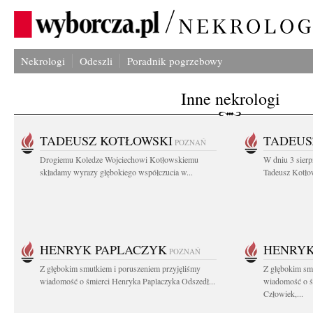
Nekrologi
Odeszli
Poradnik pogrzebowy
Inne nekrologi
TADEUSZ KOTŁOWSKI
TADEUS
POZNAŃ
Drogiemu Koledze Wojciechowi Kotłowskiemu
W dniu 3 sierp
składamy wyrazy głębokiego współczucia w...
Tadeusz Kotłow
HENRYK PAPLACZYK
HENRYK
POZNAŃ
Z głębokim smutkiem i poruszeniem przyjęliśmy
Z głębokim smu
wiadomość o śmierci Henryka Paplaczyka Odszedł...
wiadomość o ś
Człowiek,...