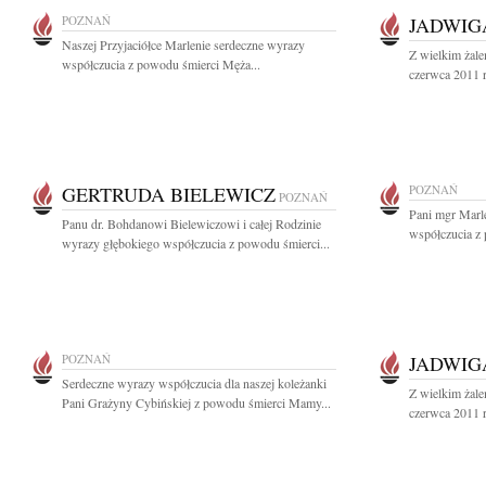
POZNAŃ
JADWIG
Naszej Przyjaciółce Marlenie serdeczne wyrazy
Z wielkim żale
współczucia z powodu śmierci Męża...
czerwca 2011 r
GERTRUDA BIELEWICZ
POZNAŃ
POZNAŃ
Pani mgr Marl
Panu dr. Bohdanowi Bielewiczowi i całej Rodzinie
współczucia z 
wyrazy głębokiego współczucia z powodu śmierci...
POZNAŃ
JADWIG
Serdeczne wyrazy współczucia dla naszej koleżanki
Z wielkim żale
Pani Grażyny Cybińskiej z powodu śmierci Mamy...
czerwca 2011 