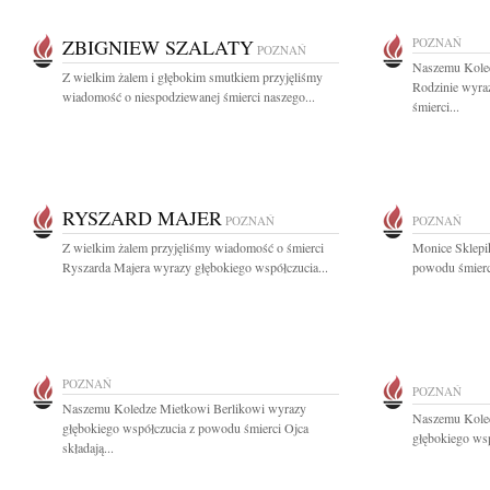
ZBIGNIEW SZALATY
POZNAŃ
POZNAŃ
Naszemu Koled
Z wielkim żalem i głębokim smutkiem przyjęliśmy
Rodzinie wyra
wiadomość o niespodziewanej śmierci naszego...
śmierci...
RYSZARD MAJER
POZNAŃ
POZNAŃ
Z wielkim żalem przyjęliśmy wiadomość o śmierci
Monice Sklepi
Ryszarda Majera wyrazy głębokiego współczucia...
powodu śmierci
POZNAŃ
POZNAŃ
Naszemu Koledze Mietkowi Berlikowi wyrazy
Naszemu Koled
głębokiego współczucia z powodu śmierci Ojca
głębokiego wsp
składają...