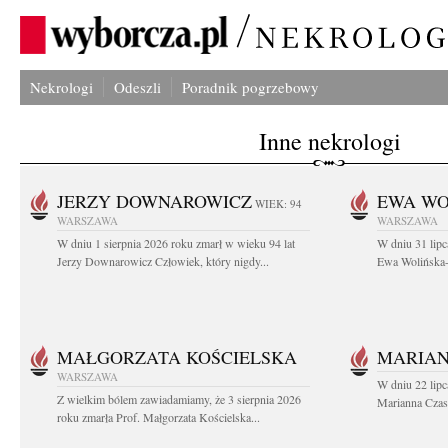
Nekrologi
Odeszli
Poradnik pogrzebowy
Inne nekrologi
JERZY DOWNAROWICZ
EWA WO
WIEK: 94
WARSZAWA
WARSZAWA
W dniu 1 sierpnia 2026 roku zmarł w wieku 94 lat
W dniu 31 lipc
Jerzy Downarowicz Człowiek, który nigdy...
Ewa Wolińska-W
MAŁGORZATA KOŚCIELSKA
MARIAN
WARSZAWA
W dniu 22 lipc
Z wielkim bólem zawiadamiamy, że 3 sierpnia 2026
Marianna Czas
roku zmarła Prof. Małgorzata Kościelska...