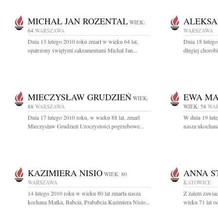
MICHAŁ JAN ROZENTAL
ALEKSA
WIEK:
64
WARSZAWA
WARSZAWA
Dnia 13 lutego 2010 roku zmarł w wieku 64 lat,
Dnia 18 lutego
opatrzony świętymi sakramentami Michał Jan...
długiej chorobi
MIECZYSŁAW GRUDZIEŃ
EWA M
WIEK:
88
WARSZAWA
WIEK: 58
WA
Dnia 17 lutego 2010 roku, w wieku 88 lat, zmarł
W dniu 19 lute
Mieczysław Grudzień Uroczystości pogrzebowe...
nasza ukochana
KAZIMIERA NISIO
ANNA S
WIEK: 80
WARSZAWA
KATOWICE
14 lutego 2010 roku w wieku 80 lat zmarła nasza
Z żalem zawiad
kochana Matka, Babcia, Prababcia Kazimiera Nisio...
wieku 71 lat od