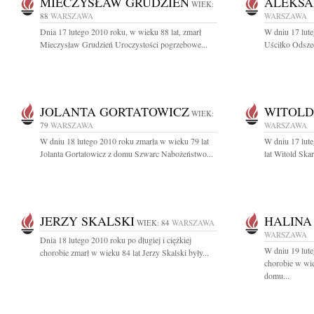
MIECZYSŁAW GRUDZIEŃ
ALEKSA
WIEK:
88
WARSZAWA
WARSZAWA
Dnia 17 lutego 2010 roku, w wieku 88 lat, zmarł
W dniu 17 lut
Mieczysław Grudzień Uroczystości pogrzebowe...
Uściłko Odszed
JOLANTA GORTATOWICZ
WITOLD
WIEK:
79
WARSZAWA
WARSZAWA
W dniu 18 lutego 2010 roku zmarła w wieku 79 lat
W dniu 17 lut
Jolanta Gortatowicz z domu Szwarc Nabożeństwo...
lat Witold Ska
JERZY SKALSKI
HALINA
WIEK: 84
WARSZAWA
WARSZAWA
Dnia 18 lutego 2010 roku po długiej i ciężkiej
W dniu 19 lute
chorobie zmarł w wieku 84 lat Jerzy Skalski były...
chorobie w wie
domu...