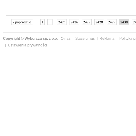
« poprzednie
1
...
2425
2426
2427
2428
2429
2430
2
...
2544
następne »
Copyright © Wyborcza sp. z o.o.
O nas
Staże u nas
Reklama
Polityka 
Ustawienia prywatności