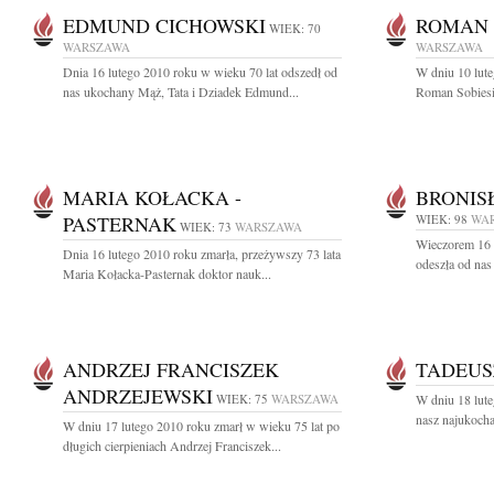
EDMUND CICHOWSKI
ROMAN 
WIEK: 70
WARSZAWA
WARSZAWA
Dnia 16 lutego 2010 roku w wieku 70 lat odszedł od
W dniu 10 lute
nas ukochany Mąż, Tata i Dziadek Edmund...
Roman Sobiesi
MARIA KOŁACKA -
BRONIS
PASTERNAK
WIEK: 98
WA
WIEK: 73
WARSZAWA
Wieczorem 16 l
Dnia 16 lutego 2010 roku zmarła, przeżywszy 73 lata
odeszła od nas
Maria Kołacka-Pasternak doktor nauk...
ANDRZEJ FRANCISZEK
TADEUS
ANDRZEJEWSKI
WIEK: 75
WARSZAWA
W dniu 18 lute
nasz najukocha
W dniu 17 lutego 2010 roku zmarł w wieku 75 lat po
długich cierpieniach Andrzej Franciszek...