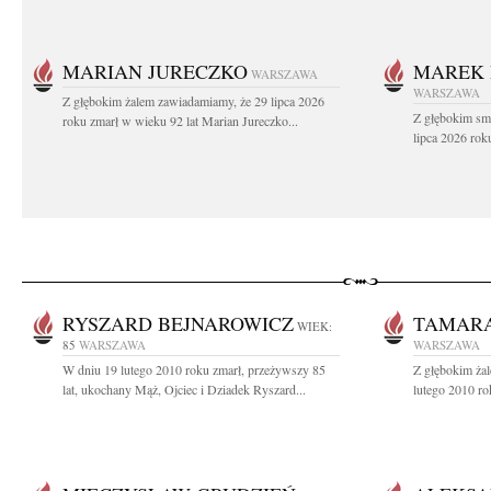
MARIAN JURECZKO
MAREK 
WARSZAWA
WARSZAWA
Z głębokim żalem zawiadamiamy, że 29 lipca 2026
Z głębokim sm
roku zmarł w wieku 92 lat Marian Jureczko...
lipca 2026 rok
RYSZARD BEJNAROWICZ
TAMARA
WIEK:
85
WARSZAWA
WARSZAWA
W dniu 19 lutego 2010 roku zmarł, przeżywszy 85
Z głębokim ża
lat, ukochany Mąż, Ojciec i Dziadek Ryszard...
lutego 2010 ro