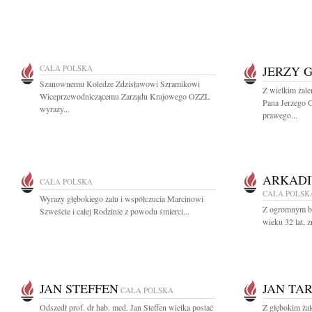
CAŁA POLSKA
JERZY 
Szanownemu Koledze Zdzisławowi Szramikowi
Z wielkim żal
Wiceprzewodniczącemu Zarządu Krajowego OZZL
Pana Jerzego 
wyrazy...
prawego...
ARKADI
CAŁA POLSKA
CAŁA POLSK
Wyrazy głębokiego żalu i współczucia Marcinowi
Z ogromnym bó
Szweście i całej Rodzinie z powodu śmierci...
wieku 32 lat, z
JAN STEFFEN
JAN TA
CAŁA POLSKA
Odszedł prof. dr hab. med. Jan Steffen wielka postać
Z głębokim żal