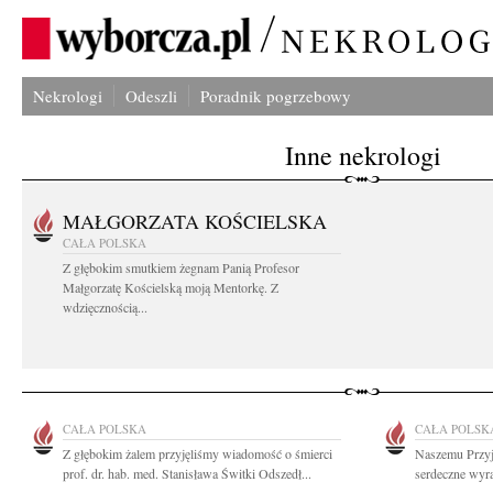
Nekrologi
Odeszli
Poradnik pogrzebowy
Inne nekrologi
MAŁGORZATA KOŚCIELSKA
CAŁA POLSKA
Z głębokim smutkiem żegnam Panią Profesor
Małgorzatę Kościelską moją Mentorkę. Z
wdzięcznością...
CAŁA POLSKA
CAŁA POLSK
Z głębokim żalem przyjęliśmy wiadomość o śmierci
Naszemu Przyj
prof. dr. hab. med. Stanisława Świtki Odszedł...
serdeczne wyr