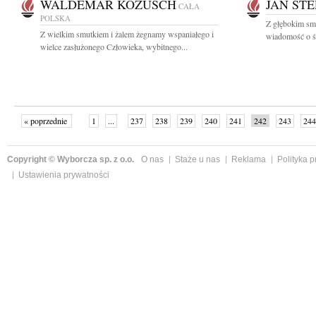
WALDEMAR KOZUSCH
JAN ST
CAŁA
POLSKA
Z głębokim smu
Z wielkim smutkiem i żalem żegnamy wspaniałego i
wiadomość o śm
wielce zasłużonego Człowieka, wybitnego...
« poprzednie
1
...
237
238
239
240
241
242
243
244
następne »
Copyright © Wyborcza sp. z o.o.
O nas
Staże u nas
Reklama
Polityka 
Ustawienia prywatności