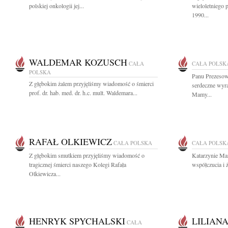
polskiej onkologii jej...
wieloletniego 
1990...
WALDEMAR KOZUSCH
CAŁA
CAŁA POLSK
POLSKA
Panu Prezesow
Z głębokim żalem przyjęliśmy wiadomość o śmierci
serdeczne wyr
prof. dr. hab. med. dr. h.c. mult. Waldemara...
Mamy...
RAFAŁ OLKIEWICZ
CAŁA POLSKA
CAŁA POLSK
Z głębokim smutkiem przyjęliśmy wiadomość o
Katarzynie Ma
tragicznej śmierci naszego Kolegi Rafała
współczucia i 
Olkiewicza...
HENRYK SPYCHALSKI
LILIAN
CAŁA