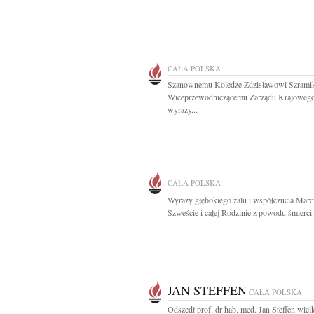
CAŁA POLSKA
Szanownemu Koledze Zdzisławowi Szrami
Wiceprzewodniczącemu Zarządu Krajowe
wyrazy...
CAŁA POLSKA
Wyrazy głębokiego żalu i współczucia Mar
Szweście i całej Rodzinie z powodu śmierci.
JAN STEFFEN
CAŁA POLSKA
Odszedł prof. dr hab. med. Jan Steffen wiel