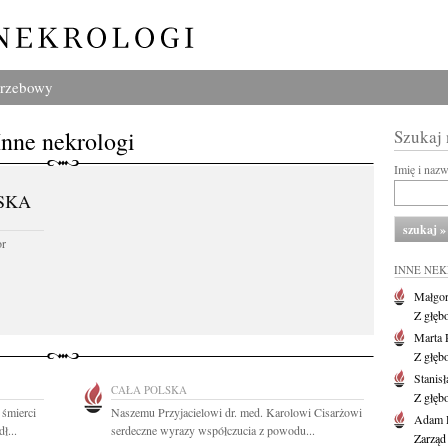
grzebowy
Inne nekrologi
Szukaj
Imię i naz
SKA
or
INNE NE
Małgor
Z głęb
Marta 
Z głęb
Stanis
CAŁA POLSKA
Z głęb
 śmierci
Naszemu Przyjacielowi dr. med. Karolowi Cisarżowi
Adam P
ł...
serdeczne wyrazy współczucia z powodu...
Zarząd