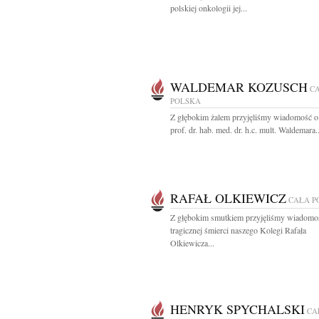
polskiej onkologii jej...
WALDEMAR KOZUSCH
C
POLSKA
Z głębokim żalem przyjęliśmy wiadomość o
prof. dr. hab. med. dr. h.c. mult. Waldemara..
RAFAŁ OLKIEWICZ
CAŁA P
Z głębokim smutkiem przyjęliśmy wiadomo
tragicznej śmierci naszego Kolegi Rafała
Olkiewicza...
HENRYK SPYCHALSKI
CA