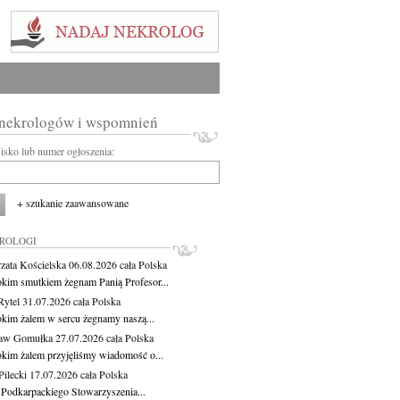
 nekrologów i wspomnień
wisko lub numer ogłoszenia:
+ szukanie zaawansowane
KROLOGI
zata Kościelska
06.08.2026
cała Polska
okim smutkiem żegnam Panią Profesor...
Rytel
31.07.2026
cała Polska
okim żalem w sercu żegnamy naszą...
ław Gomułka
27.07.2026
cała Polska
okim żalem przyjęliśmy wiadomość o...
ilecki
17.07.2026
cała Polska
 Podkarpackiego Stowarzyszenia...