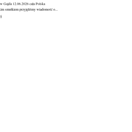
aw Gajda
12.06.2026
cała Polska
kim smutkiem przyjęliśmy wiadomość o...
ej