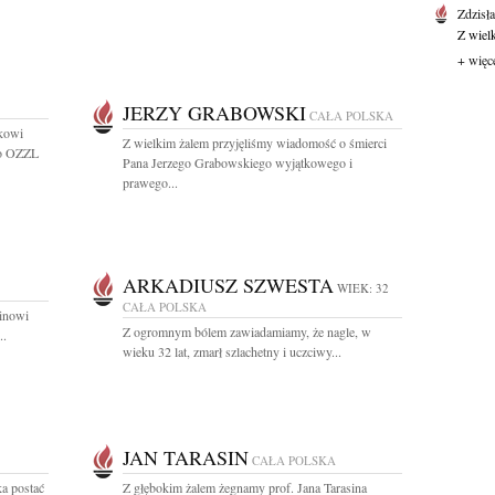
Zdzisł
Z wiel
+ więc
JERZY GRABOWSKI
CAŁA POLSKA
kowi
Z wielkim żalem przyjęliśmy wiadomość o śmierci
go OZZL
Pana Jerzego Grabowskiego wyjątkowego i
prawego...
ARKADIUSZ SZWESTA
WIEK: 32
CAŁA POLSKA
cinowi
Z ogromnym bólem zawiadamiamy, że nagle, w
..
wieku 32 lat, zmarł szlachetny i uczciwy...
JAN TARASIN
CAŁA POLSKA
ka postać
Z głębokim żalem żegnamy prof. Jana Tarasina