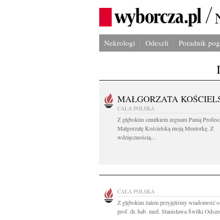
Nekrologi
Odeszli
Poradnik po
MAŁGORZATA KOŚCIEL
CAŁA POLSKA
Z głębokim smutkiem żegnam Panią Profes
Małgorzatę Kościelską moją Mentorkę. Z
wdzięcznością...
CAŁA POLSKA
Z głębokim żalem przyjęliśmy wiadomość o
prof. dr. hab. med. Stanisława Świtki Odszed