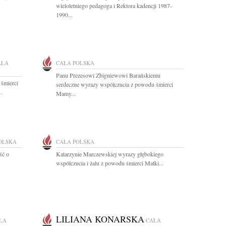
wieloletniego pedagoga i Rektora kadencji 1987-
1990...
AŁA
CAŁA POLSKA
Panu Prezesowi Zbigniewowi Barańskiemu
 śmierci
serdeczne wyrazy współczucia z powodu śmierci
.
Mamy...
OLSKA
CAŁA POLSKA
ść o
Katarzynie Marczewskiej wyrazy głębokiego
współczucia i żalu z powodu śmierci Matki...
LILIANA KONARSKA
ŁA
CAŁA