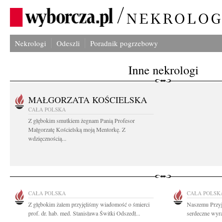
Nekrologi
Odeszli
Poradnik pogrzebowy
Inne nekrologi
MAŁGORZATA KOŚCIELSKA
CAŁA POLSKA
Z głębokim smutkiem żegnam Panią Profesor
Małgorzatę Kościelską moją Mentorkę. Z
wdzięcznością...
CAŁA POLSKA
CAŁA POLSK
Z głębokim żalem przyjęliśmy wiadomość o śmierci
Naszemu Przyj
prof. dr. hab. med. Stanisława Świtki Odszedł...
serdeczne wyr