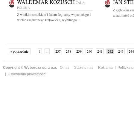
WALDEMAR KOZUSCH
JAN ST
CAŁA
POLSKA
Z głębokim smu
Z wielkim smutkiem i żalem żegnamy wspaniałego i
wiadomość o śm
wielce zasłużonego Człowieka, wybitnego...
« poprzednie
1
...
237
238
239
240
241
242
243
244
następne »
Copyright © Wyborcza sp. z o.o.
O nas
Staże u nas
Reklama
Polityka 
Ustawienia prywatności