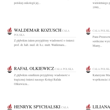
polskiej onkologii jej...
wieloletniego 
1990...
WALDEMAR KOZUSCH
CAŁA
CAŁA POLSK
POLSKA
Panu Prezesow
Z głębokim żalem przyjęliśmy wiadomość o śmierci
serdeczne wyr
prof. dr. hab. med. dr. h.c. mult. Waldemara...
Mamy...
RAFAŁ OLKIEWICZ
CAŁA POLSKA
CAŁA POLSK
Z głębokim smutkiem przyjęliśmy wiadomość o
Katarzynie Ma
tragicznej śmierci naszego Kolegi Rafała
współczucia i 
Olkiewicza...
HENRYK SPYCHALSKI
LILIAN
CAŁA