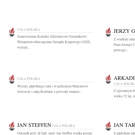
CAŁA POLSKA
JERZY 
Szanownemu Koledze Zdzisławowi Szramikowi
Z wielkim żal
Wiceprzewodniczącemu Zarządu Krajowego OZZL
Pana Jerzego 
wyrazy...
prawego...
ARKADI
CAŁA POLSKA
CAŁA POLSK
Wyrazy głębokiego żalu i współczucia Marcinowi
Z ogromnym bó
Szweście i całej Rodzinie z powodu śmierci...
wieku 32 lat, z
JAN STEFFEN
JAN TA
CAŁA POLSKA
Odszedł prof. dr hab. med. Jan Steffen wielka postać
Z głębokim żal