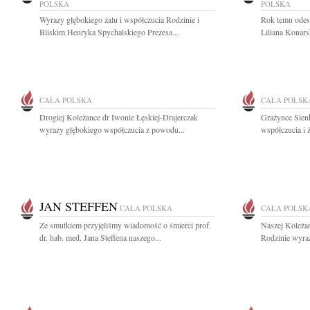
POLSKA
POLSKA
Wyrazy głębokiego żalu i współczucia Rodzinie i
Rok temu odesz
Bliskim Henryka Spychalskiego Prezesa...
Liliana Konars
CAŁA POLSKA
CAŁA POLSK
Drogiej Koleżance dr Iwonie Łęskiej-Drajerczak
Grażynce Sien
wyrazy głębokiego współczucia z powodu...
współczucia i 
JAN STEFFEN
CAŁA POLSKA
CAŁA POLSK
Ze smutkiem przyjęliśmy wiadomość o śmierci prof.
Naszej Koleżan
dr. hab. med. Jana Steffena naszego...
Rodzinie wyraz