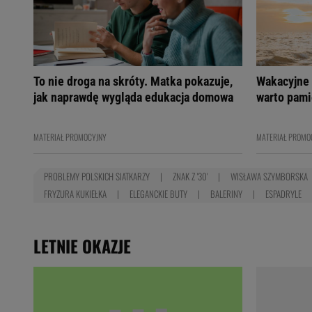
To nie droga na skróty. Matka pokazuje,
Wakacyjne 
jak naprawdę wygląda edukacja domowa
warto pami
MATERIAŁ PROMOCYJNY
MATERIAŁ PROMO
PROBLEMY POLSKICH SIATKARZY
ZNAK Z '30'
WISŁAWA SZYMBORSKA
FRYZURA KUKIEŁKA
ELEGANCKIE BUTY
BALERINY
ESPADRYLE
LETNIE OKAZJE