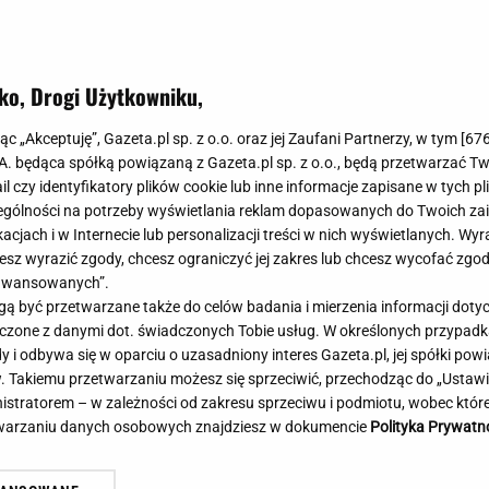
Meghan Markle
Krzesełka do ka
Magda Gessler
Łóżka dla dzieci
Barbara Kurdej-Szatan
Foteliki samoc
ko, Drogi Użytkowniku,
Księżna Kate
Przepisy
Porady
Jak zrobić?
jąc „Akceptuję”, Gazeta.pl sp. z o.o. oraz jej Zaufani Partnerzy, w tym [
67
.A. będąca spółką powiązaną z Gazeta.pl sp. z o.o., będą przetwarzać T
Na czasie
Grzyby
ail czy identyfikatory plików cookie lub inne informacje zapisane w tych p
Memy
Koronawirus
gólności na potrzeby wyświetlania reklam dopasowanych do Twoich zain
wygrana Chicago. 64
Oto następna rywalka Igi Świąte
Radio Zet
Porady - Zdrowi
acjach i w Internecie lub personalizacji treści w nich wyświetlanych. Wyr
andowskiego
Toronto! To będzie hit
Radio Pogoda
Sukienki jeanso
cesz wyrazić zgody, chcesz ograniczyć jej zakres lub chcesz wycofać zgo
Radio internetowe
Torebki worki
aawansowanych”.
 być przetwarzane także do celów badania i mierzenia informacji dot
Rock Radio
Życzenia
 łączone z danymi dot. świadczonych Tobie usług. W określonych przypad
Złote Przeboje
Życzenia urodz
i odbywa się w oparciu o uzasadniony interes Gazeta.pl, jej spółki powi
Chillizet - radio internetowe
Życzenia imien
. Takiemu przetwarzaniu możesz się sprzeciwić, przechodząc do „Ust
Podcasty
Newsy, plotki - 
nistratorem – w zależności od zakresu sprzeciwu i podmiotu, wobec które
E-booki - Audiobooki
Lifestyle
etwarzaniu danych osobowych znajdziesz w dokumencie
Polityka Prywatn
Planeta.pl
Co obejrzeć