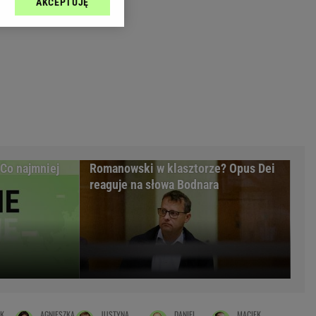
AKCEPTUJĘ
l sp. z o.o., jej
Zielona Góra
ić swoje preferencje
arzania danych poprzez
MAGAZYNY
ych”. Zmiana ustawień
syny
Kuchnia
a
Wysokie Obcasy
ach:
y
 celów identyfikacji.
omiar reklam i treści,
rynarka
enka za 29zł
 Co najmniej
Romanowski w klasztorze? Opus Dei
reaguje na słowa Bodnara
zula
 wide
y
to
kim obcasie
IK
AGNIESZKA
JUSTYNA
DANIEL
MACIEK