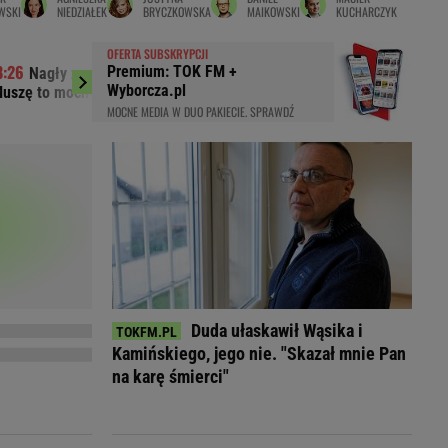
WSKI
NIEDZIAŁEK
BRYCZKOWSKA
MAIKOWSKI
KUCHARCZYK
LED
OFERTA SUBSKRYPCJI
Premium: TOK FM +
Nagły zwrot. Trener Lecha ogłasza.
Pięć lat pracy
Wyborcza.pl
Muszę to mocno rozważyć"
wyższa o 80 proc. Z
MOCNE MEDIA W DUO PAKIECIE. SPRAWDŹ
Duda ułaskawił Wąsika i
Kamińskiego, jego nie. "Skazał mnie Pan
du
Rodzina
na karę śmierci"
łodnych
Wakacje
Sennik