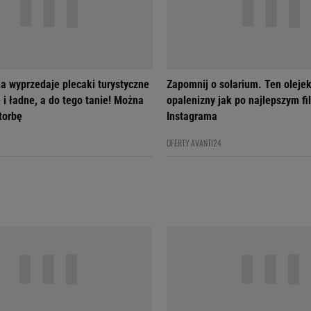
a wyprzedaje plecaki turystyczne
Zapomnij o solarium. Ten olejek
 i ładne, a do tego tanie! Można
opalenizny jak po najlepszym fil
 torbę
Instagrama
OFERTY AVANTI24