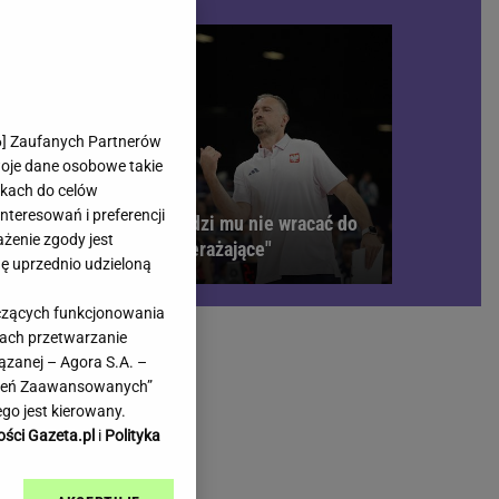
rmienia
Gliwice
Kielce
hodowe
Kraków
Lublin
Łódź
6
] Zaufanych Partnerów
woje dane osobowe takie
Olsztyn
likach do celów
Opole
teresowań i preferencji
k w
Brat Grbicia radzi mu nie wracać do
e
Płock
ażenie zgody jest
Serbii. "To przerażające"
we
Poznań
dę uprzednio udzieloną
Radom
yczących funkcjonowania
Rzeszów
kach przetwarzanie
inowe
Sosnowiec
ązanej – Agora S.A. –
inowe
Szczecin
awień Zaawansowanych”
Melo Radio
Toruń
go jest kierowany.
Trójmiasto
ości Gazeta.pl
i
Polityka
Warszawa
Wrocław