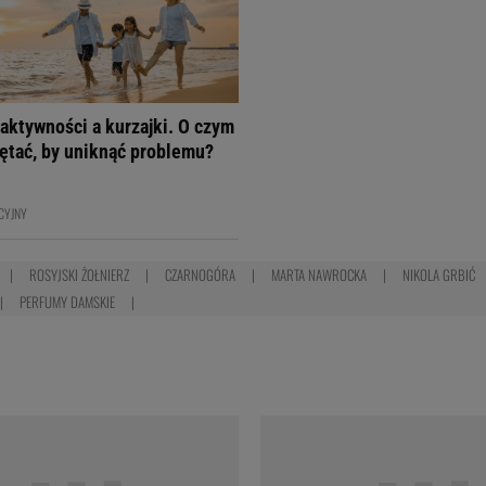
aktywności a kurzajki. O czym
ętać, by uniknąć problemu?
CYJNY
ROSYJSKI ŻOŁNIERZ
CZARNOGÓRA
MARTA NAWROCKA
NIKOLA GRBIĆ
PERFUMY DAMSKIE