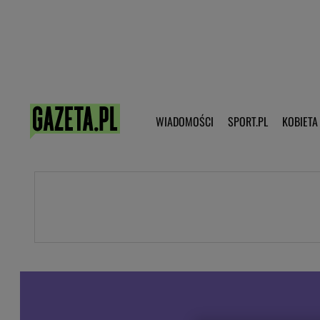
Poczta - Logowanie
Pobierz 
WIADOMOŚCI
SPORT.PL
KOBIETA
DZIECKO
KOBIETA
KULTURA
NEX
WIADOMOŚCI
SPORT
G.PL
Skoki narciarskie
Haps.pl
Ekstraklasa
Wiadomości ze świata
Bundesliga
Sport wiadomości
Liga Mistrzów
Horoskop
Liga Europy
Papież Franiszek
Koszykówka