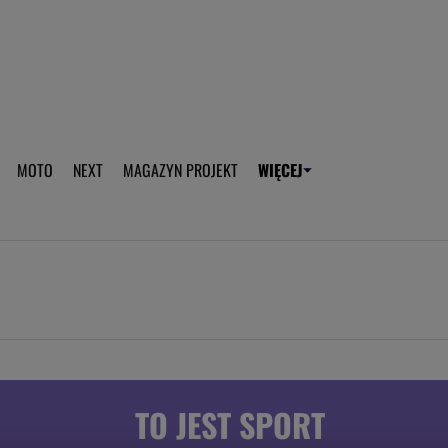
aplikację Gazeta - Android
Pobierz aplikację Gazeta -
MOTO
NEXT
MAGAZYN PROJEKT
WIĘCEJ
T
PLOTEK
SPORT.PL
HOROSKOPY
WEEKEND
TOK FM
WYBORC
ROZRYWKA
ŻYCIE I STYL
Gwiazdy Mundialu
Fryzury
Plotek
Makijaż
Gry online
Magia - Ciekawo
Historie
Wiadomości - 
TO JEST SPORT
WAGs
Sposób na za d
Anna Lewandowska
Gorączka u dzi