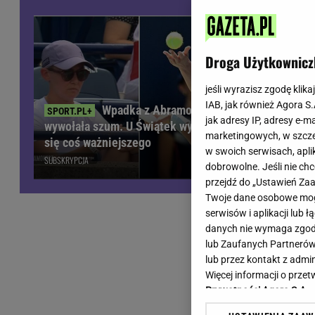
Wiadomości z Polski
Tenis
Plotki na topie
Sporty Walki
Niedziela handlowa
Siatkówka
Droga Użytkownicz
Informacje na bieżąco
PlusLiga
Metro Warszawa
Lekkoatletyka
jeśli wyrazisz zgodę klika
IAB, jak również Agora S
Duży Format
Kolarstwo
Wpadka z Abramowicz
jak adresy IP, adresy e-m
wywołała szum. U Świątek wydarzyło
Pogoda Warszawa
Bieganie
marketingowych, w szcze
Pucharowa 
się coś ważniejszego
Pogoda Kraków
Trening - ćwiczenia
w swoich serwisach, aplik
minuty Lew
SUBSKRYPCJA
Pogoda Gdańsk
Ćwiczenia
dobrowolne. Jeśli nie ch
Pogoda Poznań
Dieta - Odżywianie
przejdź do „Ustawień Z
Twoje dane osobowe mogą
Pogoda Wrocław
Jak schudnąć?
serwisów i aplikacji lub
Gazeta na X
Sport - Fitness
danych nie wymaga zgody 
Fitness
lub Zaufanych Partnerów
F1 - Formuła 1
lub przez kontakt z admi
Więcej informacji o prz
Prywatności Agora S.A.