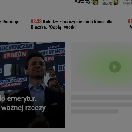
Autorzy:
NOWAK
SENKO
Telewizor LG O
ę Rodriego.
Koledzy z branży nie mieli litości dla
Kłeczka. "Odpiął wrotki"
"
o emerytur.
 ważnej rzeczy
Doda
Kalkulator Poro
Magda Gessler
Kalendarz dni p
Agnieszka Woźniak-Starak
Kalendarz ciąży