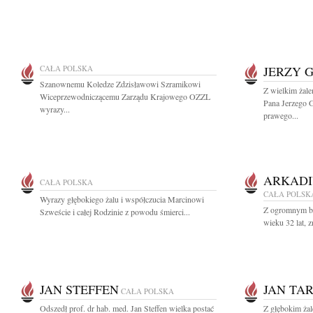
CAŁA POLSKA
JERZY 
Szanownemu Koledze Zdzisławowi Szramikowi
Z wielkim żal
Wiceprzewodniczącemu Zarządu Krajowego OZZL
Pana Jerzego 
wyrazy...
prawego...
ARKADI
CAŁA POLSKA
CAŁA POLSK
Wyrazy głębokiego żalu i współczucia Marcinowi
Z ogromnym bó
Szweście i całej Rodzinie z powodu śmierci...
wieku 32 lat, z
JAN STEFFEN
JAN TA
CAŁA POLSKA
Odszedł prof. dr hab. med. Jan Steffen wielka postać
Z głębokim żal