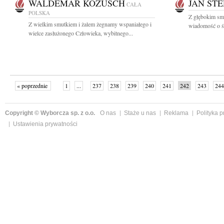
WALDEMAR KOZUSCH
JAN ST
CAŁA
POLSKA
Z głębokim smu
Z wielkim smutkiem i żalem żegnamy wspaniałego i
wiadomość o śm
wielce zasłużonego Człowieka, wybitnego...
« poprzednie
1
...
237
238
239
240
241
242
243
244
następne »
Copyright © Wyborcza sp. z o.o.
O nas
Staże u nas
Reklama
Polityka 
Ustawienia prywatności