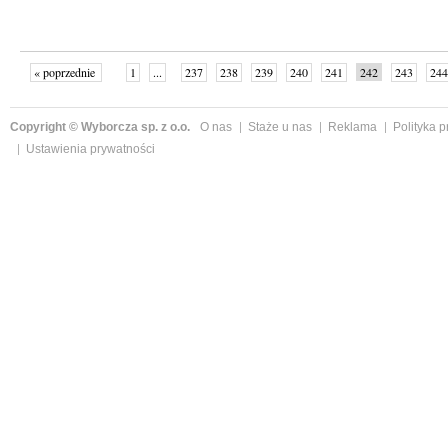
« poprzednie
1
...
237
238
239
240
241
242
243
244
następne »
Copyright © Wyborcza sp. z o.o.
O nas
Staże u nas
Reklama
Polityka 
Ustawienia prywatności