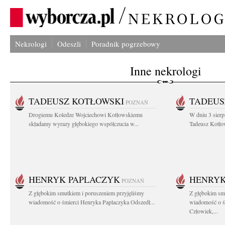
Nekrologi
Odeszli
Poradnik pogrzebowy
Inne nekrologi
TADEUSZ KOTŁOWSKI
TADEUS
POZNAŃ
Drogiemu Koledze Wojciechowi Kotłowskiemu
W dniu 3 sierp
składamy wyrazy głębokiego współczucia w...
Tadeusz Kotłow
HENRYK PAPLACZYK
HENRYK
POZNAŃ
Z głębokim smutkiem i poruszeniem przyjęliśmy
Z głębokim smu
wiadomość o śmierci Henryka Paplaczyka Odszedł...
wiadomość o ś
Człowiek,...