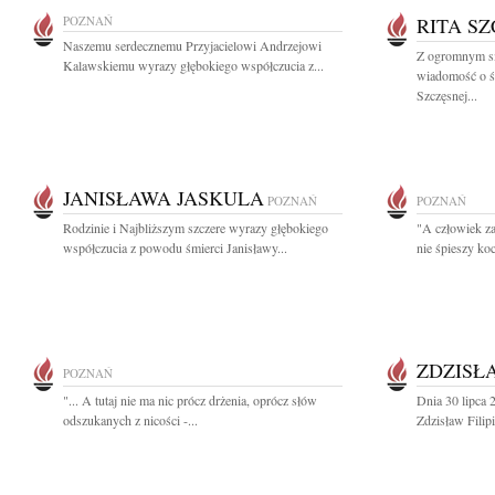
POZNAŃ
RITA S
Naszemu serdecznemu Przyjacielowi Andrzejowi
Z ogromnym sm
Kalawskiemu wyrazy głębokiego współczucia z...
wiadomość o śm
Szczęsnej...
JANISŁAWA JASKULA
POZNAŃ
POZNAŃ
Rodzinie i Najbliższym szczere wyrazy głębokiego
"A człowiek z
współczucia z powodu śmierci Janisławy...
nie śpieszy koc
ZDZISŁA
POZNAŃ
"... A tutaj nie ma nic prócz drżenia, oprócz słów
Dnia 30 lipca 
odszukanych z nicości -...
Zdzisław Filip