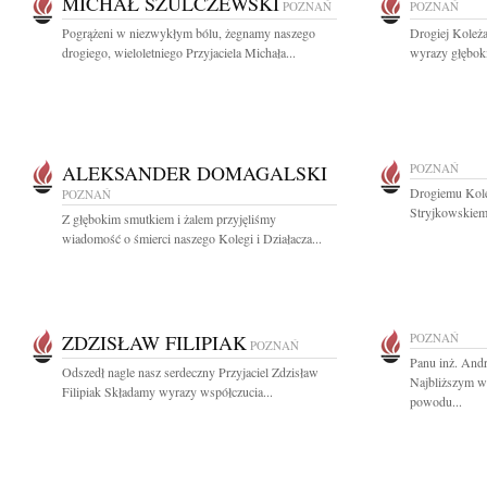
MICHAŁ SZULCZEWSKI
POZNAŃ
POZNAŃ
Pogrążeni w niezwykłym bólu, żegnamy naszego
Drogiej Koleża
drogiego, wieloletniego Przyjaciela Michała...
wyrazy głębok
ALEKSANDER DOMAGALSKI
POZNAŃ
Drogiemu Koled
POZNAŃ
Stryjkowskiem
Z głębokim smutkiem i żalem przyjęliśmy
wiadomość o śmierci naszego Kolegi i Działacza...
ZDZISŁAW FILIPIAK
POZNAŃ
POZNAŃ
Panu inż. And
Odszedł nagle nasz serdeczny Przyjaciel Zdzisław
Najbliższym w
Filipiak Składamy wyrazy współczucia...
powodu...