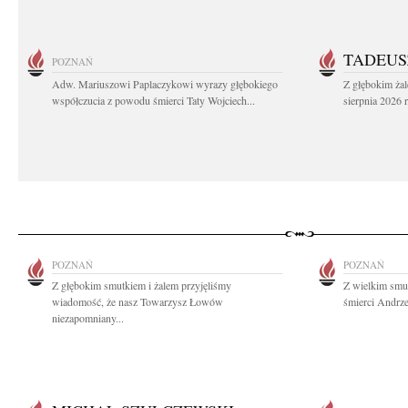
TADEUS
POZNAŃ
Adw. Mariuszowi Paplaczykowi wyrazy głębokiego
Z głębokim ża
współczucia z powodu śmierci Taty Wojciech...
sierpnia 2026 r
POZNAŃ
POZNAŃ
Z głębokim smutkiem i żalem przyjęliśmy
Z wielkim smu
wiadomość, że nasz Towarzysz Łowów
śmierci Andrze
niezapomniany...