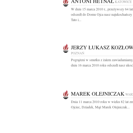
ANTONI HETNAŁ
KATOWICE
W dniu 15 marca 2010 r., przeżywszy 64 lat
odszedł do Domu Ojca nasz najukochańszy
Tato i...
JERZY ŁUKASZ KOZŁOW
POZNAŃ
Pogrążeni w smutku z żalem zawiadamiamy,
dniu 16 marca 2010 roku odszedł nasz ukoc
MAREK OLEJNICZAK
WAR
Dnia 11 marca 2010 roku w wieku 82 lat zm
Ojciec, Dziadek, Mąż Marek Olejniczak...