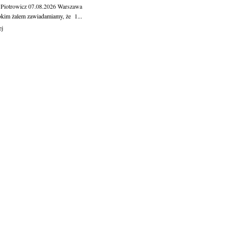
 Piotrowicz
07.08.2026
Warszawa
okim żalem zawiadamiamy, że 1...
ej