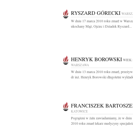
RYSZARD GÓRECKI
WARSZ
W dniu 17 marca 2010 roku zmarł w Warsz
ukochany Mąż, Ojciec i Dziadek Ryszard...
HENRYK BOROWSKI
WIEK:
WARSZAWA
W dniu 13 marca 2010 roku zmarł, przeżyws
dr inż. Henryk Borowski długoletni wykład
FRANCISZEK BARTOSZE
KATOWICE
Pogrążeni w żalu zawiadamiamy, że w dniu
2010 roku zmarł lekarz medycyny specjalista