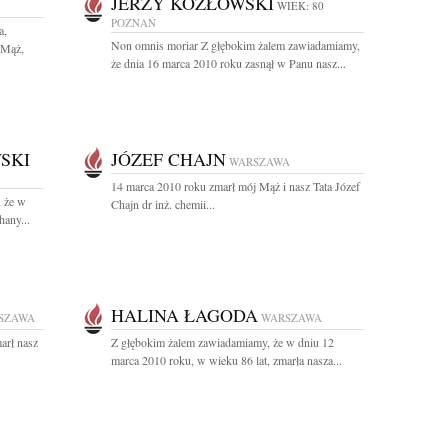
JERZY KOZŁOWSKI
WIEK: 80
POZNAŃ
a,
Non omnis moriar Z głębokim żalem zawiadamiamy,
 Mąż,
że dnia 16 marca 2010 roku zasnął w Panu nasz...
SKI
JÓZEF CHAJN
WARSZAWA
14 marca 2010 roku zmarł mój Mąż i nasz Tata Józef
 że w
Chajn dr inż. chemii...
hany...
HALINA ŁAGODA
SZAWA
WARSZAWA
arł nasz
Z głębokim żalem zawiadamiamy, że w dniu 12
marca 2010 roku, w wieku 86 lat, zmarła nasza...