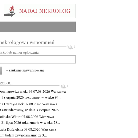
 nekrologów i wspomnień
wisko lub numer ogłoszenia:
+ szukanie zaawansowane
KROLOGI
Downarowicz
wiek: 94
07.08.2026
Warszawa
 1 sierpnia 2026 roku zmarł w wieku 94...
na Czerny-Latek
07.08.2026
Warszawa
 zawiadamiamy, że dnia 3 sierpnia 2026...
lińska-Witort
07.08.2026
Warszawa
 31 lipca 2026 roku zmarła w wieku 78...
zata Kościelska
07.08.2026
Warszawa
kim bólem zawiadamiamy, że 3...