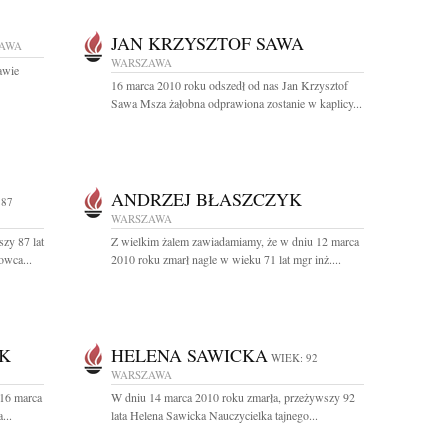
JAN KRZYSZTOF SAWA
AWA
WARSZAWA
awie
16 marca 2010 roku odszedł od nas Jan Krzysztof
Sawa Msza żałobna odprawiona zostanie w kaplicy...
ANDRZEJ BŁASZCZYK
 87
WARSZAWA
zy 87 lat
Z wielkim żalem zawiadamiamy, że w dniu 12 marca
owca...
2010 roku zmarł nagle w wieku 71 lat mgr inż....
K
HELENA SAWICKA
WIEK: 92
WARSZAWA
 16 marca
W dniu 14 marca 2010 roku zmarła, przeżywszy 92
...
lata Helena Sawicka Nauczycielka tajnego...