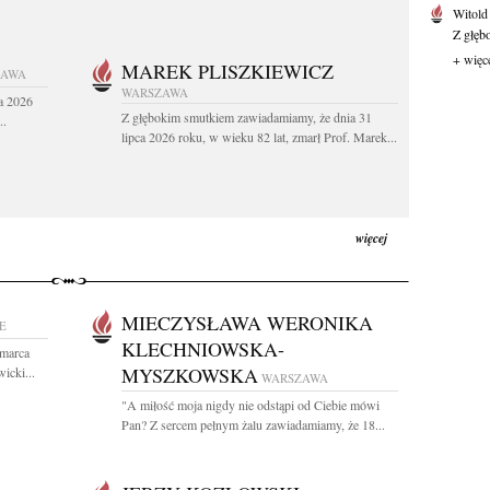
Witold
Z głęb
+ więc
MAREK PLISZKIEWICZ
ZAWA
WARSZAWA
a 2026
Z głębokim smutkiem zawiadamiamy, że dnia 31
..
lipca 2026 roku, w wieku 82 lat, zmarł Prof. Marek...
więcej
MIECZYSŁAWA WERONIKA
E
KLECHNIOWSKA-
 marca
MYSZKOWSKA
icki...
WARSZAWA
"A miłość moja nigdy nie odstąpi od Ciebie mówi
Pan? Z sercem pełnym żalu zawiadamiamy, że 18...