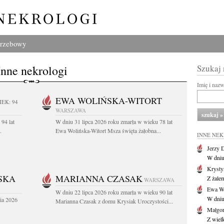
grzebowy
Inne nekrologi
Szukaj
Imię i naz
EWA WOLIŃSKA-WITORT
IEK: 94
WARSZAWA
94 lat
W dniu 31 lipca 2026 roku zmarła w wieku 78 lat
.
Ewa Wolińska-Witort Msza święta żałobna...
INNE NE
Jerzy 
W dniu
Krysty
SKA
MARIANNA CZASAK
Z żalem
WARSZAWA
Ewa Wo
W dniu 22 lipca 2026 roku zmarła w wieku 90 lat
W dniu
ia 2026
Marianna Czasak z domu Krysiak Uroczystości...
Małgor
Z wiel