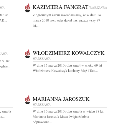
KAZIMIERA FANGRAT
AWA
WARSZAWA
89 lat
Z ogromnym żalem zawiadamiamy, że w dniu 14
 AK...
marca 2010 roku odeszła od nas, przeżywszy 97
lat,...
WŁODZIMIERZ KOWALCZYK
ZAWA
WARSZAWA
 60 lat
W dniu 15 marca 2010 roku zmarł w wieku 69 lat
dzie...
Włodzimierz Kowalczyk kochany Mąż i Tata...
MARIANNA JAROSZUK
WARSZAWA
, zmarła
W dniu 16 marca 2010 roku zmarła w wieku 88 lat
a...
Marianna Jaroszuk Msza święta żałobna
odprawiona...