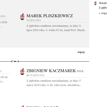
Witold
Z głęb
+ więc
MAREK PLISZKIEWICZ
ZAWA
WARSZAWA
a 2026
Z głębokim smutkiem zawiadamiamy, że dnia 31
..
lipca 2026 roku, w wieku 82 lat, zmarł Prof. Marek...
więcej
ZBIGNIEW KACZMAREK
A
WIEK:
86
WARSZAWA
 89 lat
Z głębokim smutkiem zawiadamiamy, że dnia 17
i...
marca 2010 roku, w 86. roku życia, odszedł na...