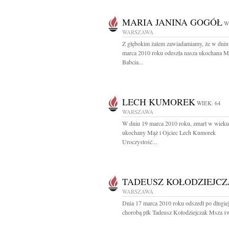
MARIA JANINA GOGÓŁ
W
WARSZAWA
Z głębokim żalem zawiadamiamy, że w dniu
marca 2010 roku odeszła nasza ukochana M
Babcia...
LECH KUMOREK
WIEK: 64
WARSZAWA
W dniu 19 marca 2010 roku, zmarł w wieku 
ukochany Mąż i Ojciec Lech Kumorek
Uroczystość...
TADEUSZ KOŁODZIEJC
WARSZAWA
Dnia 17 marca 2010 roku odszedł po długiej
chorobą płk Tadeusz Kołodziejczak Msza świ