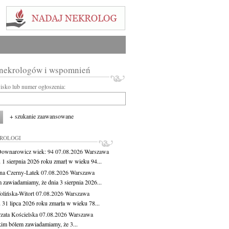
 nekrologów i wspomnień
wisko lub numer ogłoszenia:
+ szukanie zaawansowane
KROLOGI
Downarowicz
wiek: 94
07.08.2026
Warszawa
 1 sierpnia 2026 roku zmarł w wieku 94...
na Czerny-Latek
07.08.2026
Warszawa
 zawiadamiamy, że dnia 3 sierpnia 2026...
lińska-Witort
07.08.2026
Warszawa
 31 lipca 2026 roku zmarła w wieku 78...
zata Kościelska
07.08.2026
Warszawa
kim bólem zawiadamiamy, że 3...