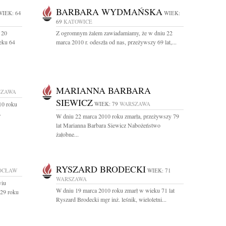
BARBARA WYDMAŃSKA
WIEK: 64
WIEK:
69
KATOWICE
 20
Z ogromnym żalem zawiadamiamy, że w dniu 22
ieku 64
marca 2010 r. odeszła od nas, przeżywszy 69 lat,...
MARIANNA BARBARA
SZAWA
SIEWICZ
10 roku
WIEK: 79
WARSZAWA
.
W dniu 22 marca 2010 roku zmarła, przeżywszy 79
lat Marianna Barbara Siewicz Nabożeństwo
żałobne...
RYSZARD BRODECKI
OCŁAW
WIEK: 71
WARSZAWA
wiu
W dniu 19 marca 2010 roku zmarł w wieku 71 lat
929 roku
Ryszard Brodecki mgr inż. leśnik, wieloletni...