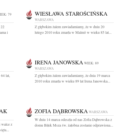
WIESŁAWA STAROŚCIŃSKA
IEK: 79
WARSZAWA
 22
Z głębokim żalem zawiadamiamy, że w dniu 20
ama i
lutego 2010 roku zmarła w Malmö w wieku 85 lat...
IRENA JANOWSKA
WIEK: 89
WARSZAWA
64 lat,
Z głębokim żalem zawiadamiamy, że dnia 19 marca
2010 roku zmarła w wieku 89 lat Irena Janowska...
ZAK
ZOFIA DĄBROWSKA
WARSZAWA
W dniu 14 marca odeszła od nas Zofia Dąbrowska z
 walce z
domu Biłek Msza św. żałobna zostanie odprawiona...
ęta...