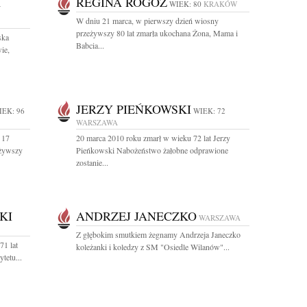
A
REGINA ROGOŻ
WIEK: 80
KRAKÓW
W dniu 21 marca, w pierwszy dzień wiosny
przeżywszy 80 lat zmarła ukochana Żona, Mama i
ska
Babcia...
ie,
JERZY PIEŃKOWSKI
IEK: 96
WIEK: 72
WARSZAWA
 17
20 marca 2010 roku zmarł w wieku 72 lat Jerzy
eżywszy
Pieńkowski Nabożeństwo żałobne odprawione
zostanie...
KI
ANDRZEJ JANECZKO
WARSZAWA
Z głębokim smutkiem żegnamy Andrzeja Janeczko
71 lat
koleżanki i koledzy z SM "Osiedle Wilanów"...
tetu...