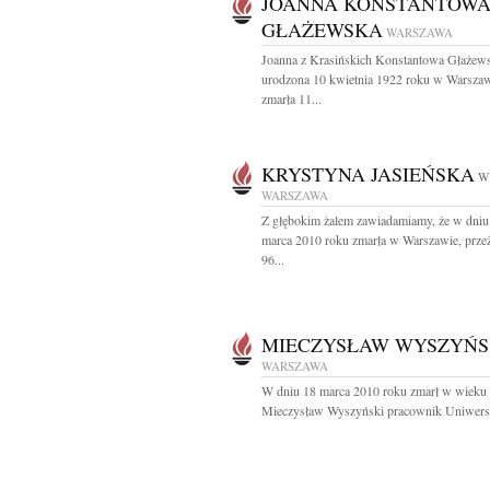
JOANNA KONSTANTOW
GŁAŻEWSKA
WARSZAWA
Joanna z Krasińskich Konstantowa Głażew
urodzona 10 kwietnia 1922 roku w Warszaw
zmarła 11...
KRYSTYNA JASIEŃSKA
W
WARSZAWA
Z głębokim żalem zawiadamiamy, że w dniu
marca 2010 roku zmarła w Warszawie, prz
96...
MIECZYSŁAW WYSZYŃS
WARSZAWA
W dniu 18 marca 2010 roku zmarł w wieku 
Mieczysław Wyszyński pracownik Uniwersy