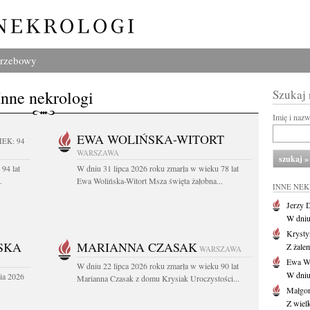
grzebowy
Inne nekrologi
Szukaj
Imię i naz
EWA WOLIŃSKA-WITORT
IEK: 94
WARSZAWA
94 lat
W dniu 31 lipca 2026 roku zmarła w wieku 78 lat
.
Ewa Wolińska-Witort Msza święta żałobna...
INNE NE
Jerzy 
W dniu
Krysty
SKA
MARIANNA CZASAK
Z żalem
WARSZAWA
Ewa Wo
W dniu 22 lipca 2026 roku zmarła w wieku 90 lat
W dniu
ia 2026
Marianna Czasak z domu Krysiak Uroczystości...
Małgor
Z wiel