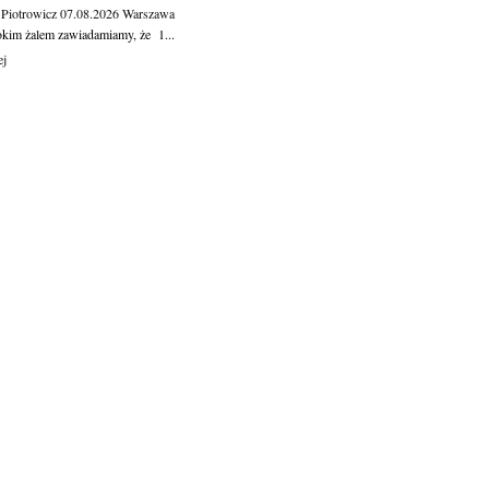
 Piotrowicz
07.08.2026
Warszawa
okim żalem zawiadamiamy, że 1...
ej