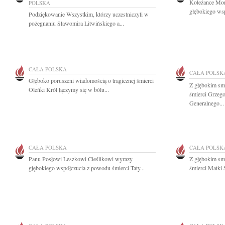
Koleżance Mon
POLSKA
głębokiego wsp
Podziękowanie Wszystkim, którzy uczestniczyli w
pożegnaniu Sławomira Litwińskiego a...
CAŁA POLSKA
CAŁA POLSK
Głęboko poruszeni wiadomością o tragicznej śmierci
Z głębokim sm
Oleńki Król łączymy się w bólu...
śmierci Grzego
Generalnego...
CAŁA POLSKA
CAŁA POLSK
Panu Posłowi Leszkowi Cieślikowi wyrazy
Z głębokim sm
głębokiego współczucia z powodu śmierci Taty...
śmierci Matki