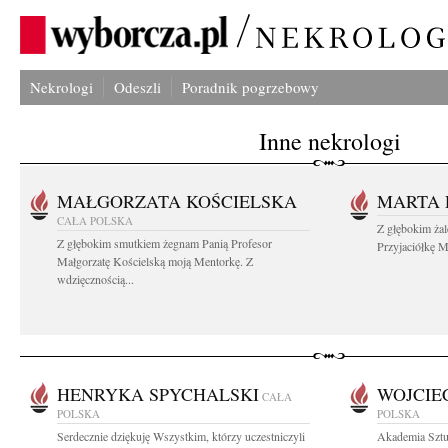
Nekrologi
Odeszli
Poradnik pogrzebowy
Inne nekrologi
MAŁGORZATA KOŚCIELSKA
MARTA 
CAŁA POLSKA
Z głębokim ża
Z głębokim smutkiem żegnam Panią Profesor
Przyjaciółkę M
Małgorzatę Kościelską moją Mentorkę. Z
wdzięcznością...
HENRYKA SPYCHALSKI
WOJCIE
CAŁA
POLSKA
POLSKA
Serdecznie dziękuję Wszystkim, którzy uczestniczyli
Akademia Sztu