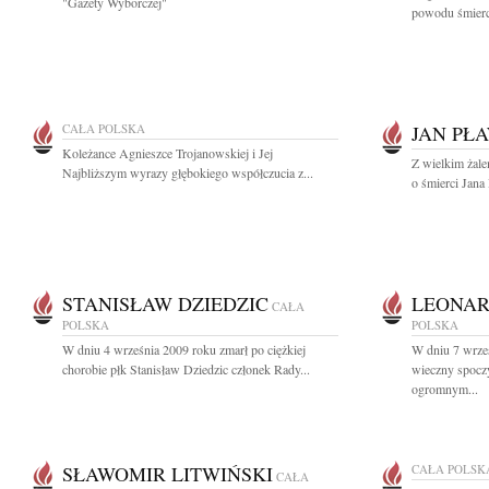
"Gazety Wyborczej"
powodu śmierci
CAŁA POLSKA
JAN PŁ
Koleżance Agnieszce Trojanowskiej i Jej
Z wielkim żal
Najbliższym wyrazy głębokiego współczucia z...
o śmierci Jana
STANISŁAW DZIEDZIC
LEONAR
CAŁA
POLSKA
POLSKA
W dniu 4 września 2009 roku zmarł po ciężkiej
W dniu 7 wrze
chorobie płk Stanisław Dziedzic członek Rady...
wieczny spocz
ogromnym...
SŁAWOMIR LITWIŃSKI
CAŁA POLSK
CAŁA