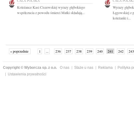
CAŁA POLSKA
CAŁA POLSK
Koleżance Kasi Ciszewskiej wyrazy głębokiego
Wyrazy głębok
współczucia z powodu śmierci Matki składają...
Łęgowskiej z p
koleżanki i...
« poprzednie
1
...
236
237
238
239
240
241
242
243
następne »
Copyright © Wyborcza sp. z o.o.
O nas
Staże u nas
Reklama
Polityka 
Ustawienia prywatności