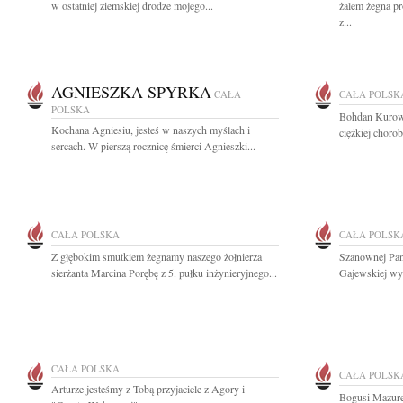
w ostatniej ziemskiej drodze mojego...
żalem żegna p
z...
AGNIESZKA SPYRKA
CAŁA
CAŁA POLSK
POLSKA
Bohdan Kurows
Kochana Agniesiu, jesteś w naszych myślach i
ciężkiej choro
sercach. W pierszą rocznicę śmierci Agnieszki...
CAŁA POLSKA
CAŁA POLSK
Z głębokim smutkiem żegnamy naszego żołnierza
Szanownej Pani
sierżanta Marcina Porębę z 5. pułku inżynieryjnego...
Gajewskiej wyr
CAŁA POLSKA
CAŁA POLSK
Arturze jesteśmy z Tobą przyjaciele z Agory i
Bogusi Mazure